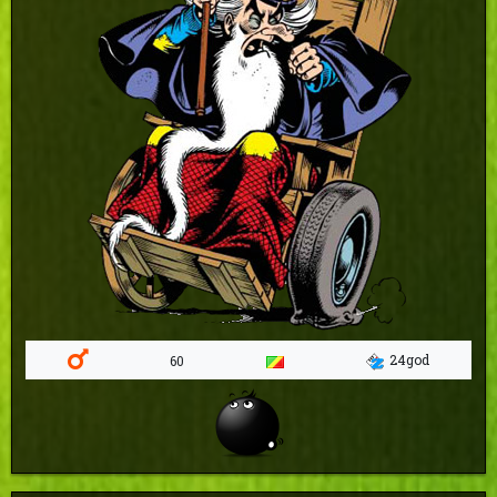
24god
60