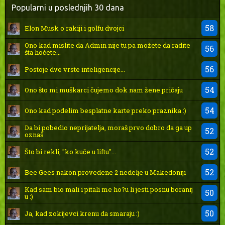
Popularni u poslednjih 30 dana
58
Elon Musk o rakiji i golfu dvojci
Ono kad mislite da Admin nije tu pa možete da radite
56
šta hoćete...
56
Postoje dve vrste inteligencije...
54
Ono što mi muškarci čujemo dok nam žene pričaju
54
Ono kad podelim besplatne karte preko praznika :)
Da bi pobedio neprijatelja, moraš prvo dobro da ga up
52
oznaš
52
Što bi rekli, "ko kuče u liftu"...
52
Bee Gees nakon provedene 2 nedelje u Makedoniji
Kad sam bio mali i pitali me ho?u li jesti posnu boranij
50
u :)
50
Ja, kad zokijevci krenu da smaraju :)