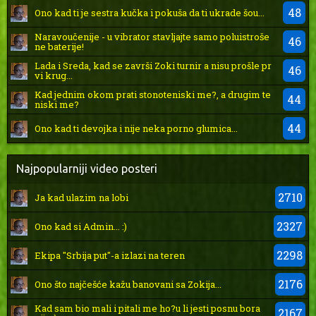
48
Ono kad ti je sestra kučka i pokuša da ti ukrade šou...
Naravoučenije - u vibrator stavljajte samo poluistroše
46
ne baterije!
Lada i Sreda, kad se završi Zoki turnir a nisu prošle pr
46
vi krug...
Kad jednim okom prati stonoteniski me?, a drugim te
44
niski me?
44
Ono kad ti devojka i nije neka porno glumica...
Najpopularniji video posteri
2710
Ja kad ulazim na lobi
2327
Ono kad si Admin... :)
2298
Ekipa "Srbija put"-a izlazi na teren
2176
Ono što najčešće kažu banovani sa Zokija...
Kad sam bio mali i pitali me ho?u li jesti posnu bora
2167