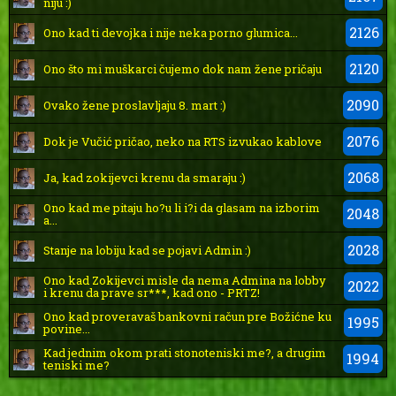
niju :)
2126
Ono kad ti devojka i nije neka porno glumica...
2120
Ono što mi muškarci čujemo dok nam žene pričaju
2090
Ovako žene proslavljaju 8. mart :)
2076
Dok je Vučić pričao, neko na RTS izvukao kablove
2068
Ja, kad zokijevci krenu da smaraju :)
Ono kad me pitaju ho?u li i?i da glasam na izborim
2048
a...
2028
Stanje na lobiju kad se pojavi Admin :)
Ono kad Zokijevci misle da nema Admina na lobby
2022
i krenu da prave sr***, kad ono - PRTZ!
Ono kad proveravaš bankovni račun pre Božićne ku
1995
povine...
Kad jednim okom prati stonoteniski me?, a drugim
1994
teniski me?