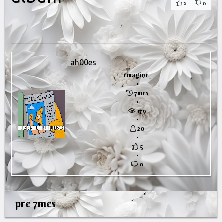
2
0
ah00es
emagine_
•
7mes
•
179
•
20
•
5
•
0
pre 7mes