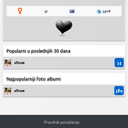
37
5god
Popularni u poslednjih 30 dana
34
album
Najpopularniji foto albumi
389
album
Pravilnik ponašanja