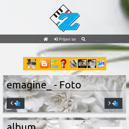
Prijavi se
emagine_
- Foto
album