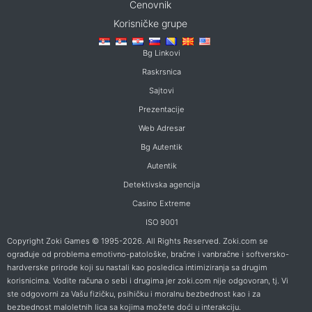
Cenovnik
Korisničke grupe
Bg Linkovi
Raskrsnica
Sajtovi
Prezentacije
Web Adresar
Bg Autentik
Autentik
Detektivska agencija
Casino Extreme
ISO 9001
Copyright Zoki Games © 1995-2026. All Rights Reserved. Zoki.com se
ograđuje od problema emotivno-patološke, bračne i vanbračne i softversko-
hardverske prirode koji su nastali kao posledica intimiziranja sa drugim
korisnicima. Vodite računa o sebi i drugima jer zoki.com nije odgovoran, tj. Vi
ste odgovorni za Vašu fizičku, psihičku i moralnu bezbednost kao i za
bezbednost maloletnih lica sa kojima možete doći u interakciju.