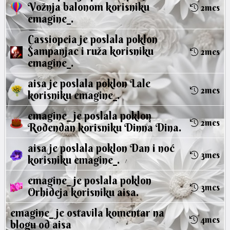
Vožnja balonom
korisniku
2mes
emagine_
.
Cassiopeia
je poslala poklon
Šampanjac i ruža
korisniku
2mes
emagine_
.
aisa
je poslala poklon
Lale
2mes
korisniku
emagine_
.
emagine_
je poslala poklon
2mes
Rođendan
korisniku
Dinna Dina
.
aisa
je poslala poklon
Dan i noć
3mes
korisniku
emagine_
.
emagine_
je poslala poklon
3mes
Orhideja
korisniku
aisa
.
emagine_
je ostavila
komentar
na
4mes
blogu od
aisa