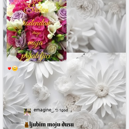
emagine_
,
1god
ljubim moju dusu