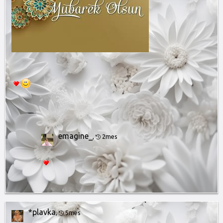
emagine_
,
2mes
*plavka
,
5mes