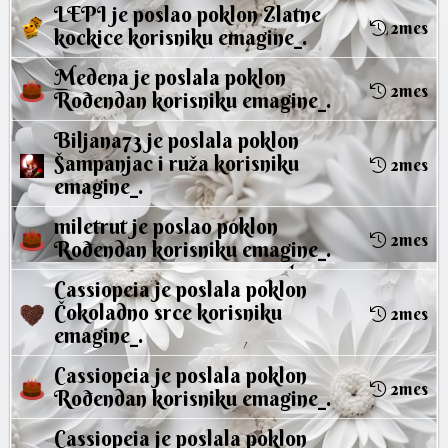
LEPI
je poslao poklon
Zlatne
2mes
kockice
korisniku
emagine_
.
Medena
je poslala poklon
2mes
Rođendan
korisniku
emagine_
.
Biljana73
je poslala poklon
Šampanjac i ruža
korisniku
2mes
emagine_
.
miletrut
je poslao poklon
2mes
Rođendan
korisniku
emagine_
.
Cassiopeia
je poslala poklon
Čokoladno srce
korisniku
2mes
emagine_
.
Cassiopeia
je poslala poklon
2mes
Rođendan
korisniku
emagine_
.
Cassiopeia
je poslala poklon