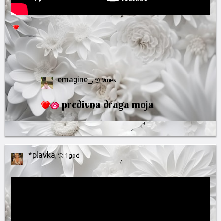
emagine_
,
9mes
predivna draga moja
*plavka
,
1god