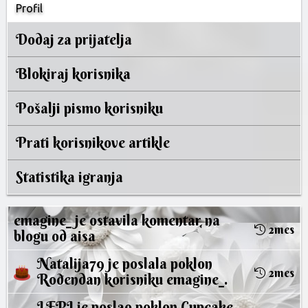
Profil
Dodaj za prijatelja
Blokiraj korisnika
Pošalji pismo korisniku
Prati korisnikove artikle
Statistika igranja
emagine_
je ostavila
komentar
na
2mes
blogu od
aisa
Natalija79
je poslala poklon
2mes
Rođendan
korisniku
emagine_
.
LEPI
je poslao poklon
Cupcake