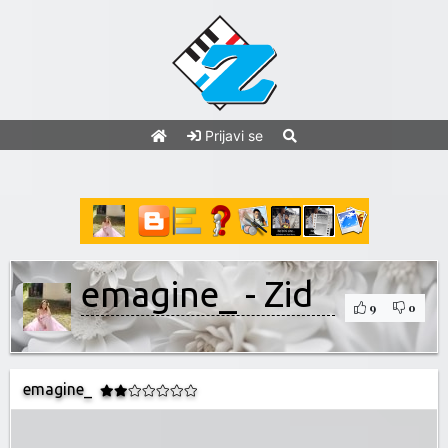
Prijavi se
emagine_ - Zid
9
0
emagine_