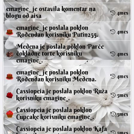
emagine_
je ostavila
komentar
na
4mes
blogu od
aisa
emagine_
je poslala poklon
4mes
Rođendan
korisniku
Putin255
.
Medena
je poslala poklon
Parče
čokladne torte
korisniku
4mes
emagine_
.
emagine_
je poslala poklon
4mes
Rođendan
korisniku
Medena
.
Cassiopeia
je poslala poklon
Ruža
5mes
korisniku
emagine_
.
Cassiopeia
je poslala poklon
5mes
Cupcake
korisniku
emagine_
.
Cassiopeia
je poslala poklon
Kafa
5mes