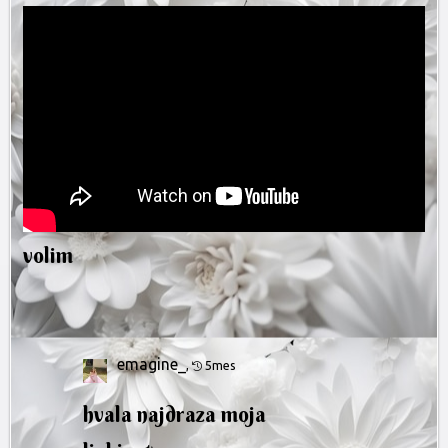
volim
emagine_
,
5mes
hvala najdraza moja