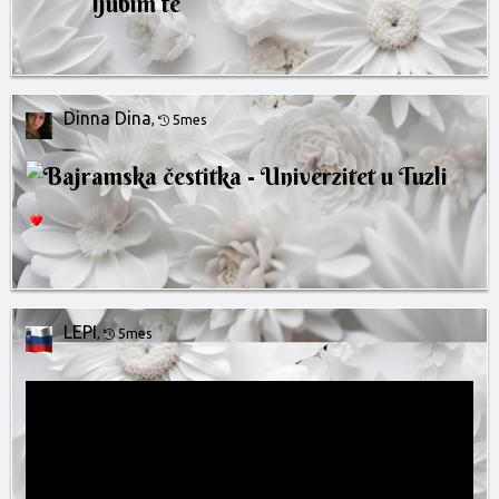
ljubim te
Dinna Dina
,
5mes
LEPI
,
5mes