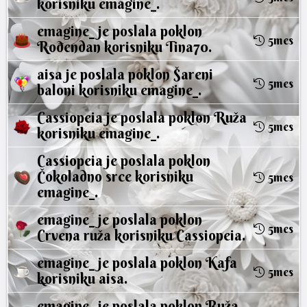
korisniku
emagine_
.
emagine_
je poslala poklon
5mes
Rođendan
korisniku
Tina70
.
aisa
je poslala poklon
Šareni
5mes
baloni
korisniku
emagine_
.
Cassiopeia
je poslala poklon
Ruža
5mes
korisniku
emagine_
.
Cassiopeia
je poslala poklon
Čokoladno srce
korisniku
5mes
emagine_
.
emagine_
je poslala poklon
5mes
Crvena ruža
korisniku
Cassiopeia
.
emagine_
je poslala poklon
Kafa
5mes
korisniku
aisa
.
emagine_
je poslala poklon
Ruža