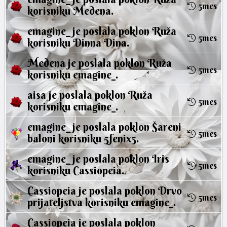
5mes
korisniku
Medena
.
emagine_
je poslala poklon
Ruža
5mes
korisniku
Dinna Dina
.
Medena
je poslala poklon
Ruža
5mes
korisniku
emagine_
.
aisa
je poslala poklon
Ruža
5mes
korisniku
emagine_
.
emagine_
je poslala poklon
Šareni
5mes
baloni
korisniku
5fenix5
.
emagine_
je poslala poklon
Iris
5mes
korisniku
Cassiopeia
.
Cassiopeia
je poslala poklon
Drvo
5mes
prijateljstva
korisniku
emagine_
.
Cassiopeia
je poslala poklon