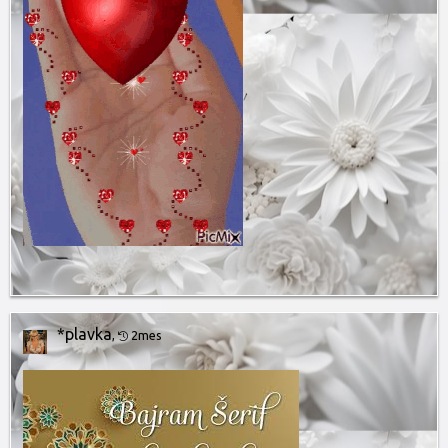
*plavka
,
2mes