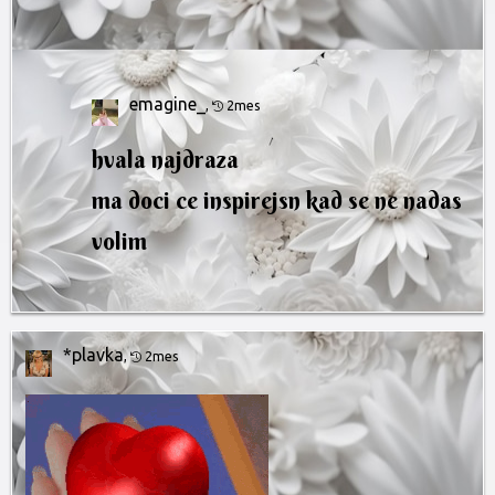
emagine_
,
2mes
hvala najdraza
ma doci ce inspirejsn kad se ne nadas
volim
*plavka
,
2mes