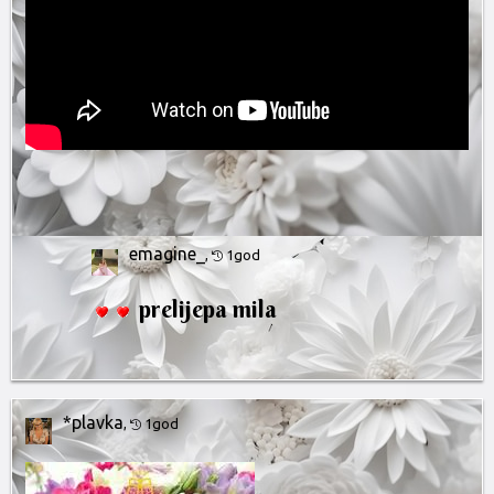
emagine_
,
1god
prelijepa mila
*plavka
,
1god