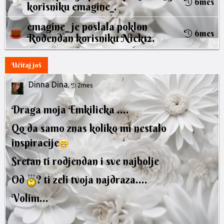
6mes
korisniku
emagine_
.
emagine_
je poslala poklon
6mes
Rođendan
korisniku
Nick12
.
Učitaj još
Dinna Dina
,
2mes
Draga moja Emkilicka ....
Qq da samo znas koliko mi nestalo
inspiracije
Sretan ti rodjendan i sve najbolje
Od
? ti zeli tvoja najdraza....
Volim...