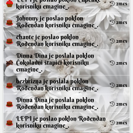
2mes
korisniku
emagine_
.
Johnnny
je poslao poklon
2mes
Rođendan
korisniku
emagine_
.
chante
je poslao poklon
2mes
Rođendan
korisniku
emagine_
.
Dinna Dina
je poslala poklon
Čokoladni štapići
korisniku
2mes
emagine_
.
bezbrizna
je poslala poklon
2mes
Rođendan
korisniku
emagine_
.
Dinna Dina
je poslala poklon
2mes
Rođendan
korisniku
emagine_
.
LEPI
je poslao poklon
Rođendan
2mes
korisniku
emagine_
.