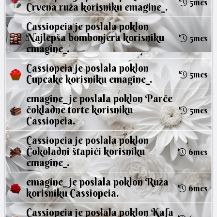
5mes
Crvena ruža
korisniku
emagine_
.
Cassiopeia
je poslala poklon
Najlepša bombonjera
korisniku
5mes
emagine_
.
Cassiopeia
je poslala poklon
5mes
Cupcake
korisniku
emagine_
.
emagine_
je poslala poklon
Parče
čokladne torte
korisniku
5mes
Cassiopeia
.
Cassiopeia
je poslala poklon
Čokoladni štapići
korisniku
6mes
emagine_
.
emagine_
je poslala poklon
Ruža
6mes
korisniku
Cassiopeia
.
Cassiopeia
je poslala poklon
Kafa