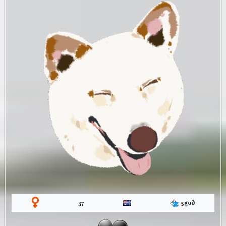
37
5god