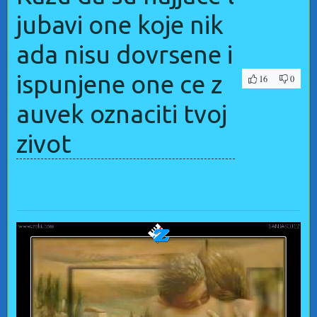
jubavi one koje nik
ada nisu dovrsene i
ispunjene one ce z
16
0
auvek oznaciti tvoj
zivot