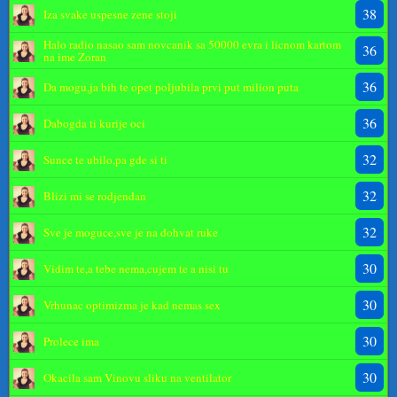
38
Iza svake uspesne zene stoji
Halo radio nasao sam novcanik sa 50000 evra i licnom kartom
36
na ime Zoran
36
Da mogu,ja bih te opet poljubila prvi put milion puta
36
Dabogda ti kurije oci
32
Sunce te ubilo,pa gde si ti
32
Blizi mi se rodjendan
32
Sve je moguce,sve je na dohvat ruke
30
Vidim te,a tebe nema,cujem te a nisi tu
30
Vrhunac optimizma je kad nemas sex
30
Prolece ima
30
Okacila sam Vinovu sliku na ventilator