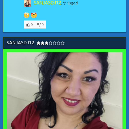
SANJASDJ12
,
13god
0
0
SANJASDJ12