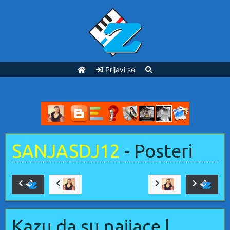
Prijavi se
SANJASDJ12
- Posteri
Kazu da su najjace l