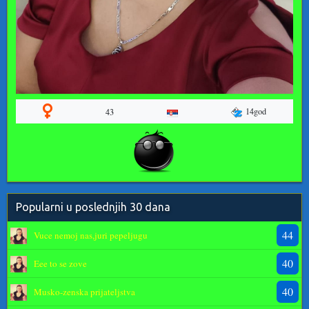
14god
43
Popularni u poslednjih 30 dana
44
Vuce nemoj nas,juri pepeljugu
40
Eee to se zove
40
Musko-zenska prijateljstva