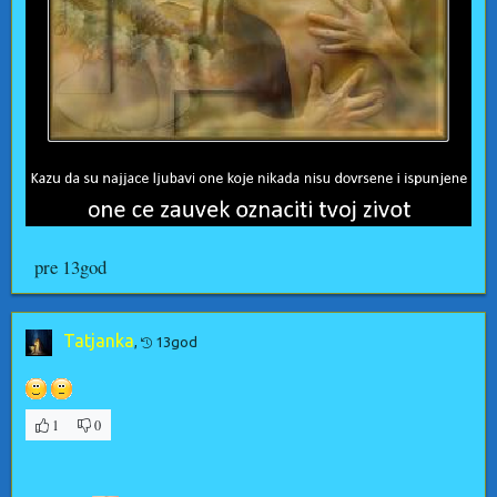
pre 13god
Tatjanka
,
13god
1
0