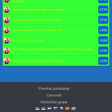
punjene
1539
Okacila sam Vinovu sliku na ventilator
1518
Sve je moguce,sve je na dohvat ruke
1496
Vrhunac optimizma je kad nemas sex
1488
Prosla si kroz moj zivot
Mi se tako dobro nemamo,mnogo bolje od onih koji se imaj
1456
u
1450
Vidim te,a tebe nema,cujem te a nisi tu
Pravilnik ponašanja
Cenovnik
Korisničke grupe