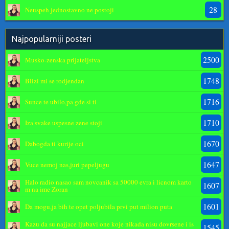
28
Neuspeh jednostavno ne postoji
Najpopularniji posteri
2500
Musko-zenska prijateljstva
1748
Blizi mi se rodjendan
1716
Sunce te ubilo,pa gde si ti
1710
Iza svake uspesne zene stoji
1670
Dabogda ti kurije oci
1647
Vuce nemoj nas,juri pepeljugu
Halo radio nasao sam novcanik sa 50000 evra i licnom karto
1607
m na ime Zoran
1601
Da mogu,ja bih te opet poljubila prvi put milion puta
Kazu da su najjace ljubavi one koje nikada nisu dovrsene i is
1545