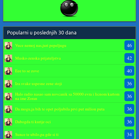
Popularni u poslednjih 30 dana
46
Vuce nemoj nas,juri pepeljugu
42
Musko-zenska prijateljstva
40
Eee to se zove
36
Iza svake uspesne zene stoji
Halo radio nasao sam novcanik sa 50000 evra i licnom kartom
36
na ime Zoran
36
Da mogu,ja bih te opet poljubila prvi put milion puta
36
Dabogda ti kurije oci
34
Sunce te ubilo,pa gde si ti