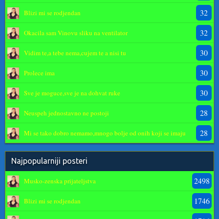
32
Blizi mi se rodjendan
32
Okacila sam Vinovu sliku na ventilator
30
Vidim te,a tebe nema,cujem te a nisi tu
30
Prolece ima
30
Sve je moguce,sve je na dohvat ruke
28
Neuspeh jednostavno ne postoji
28
Mi se tako dobro nemamo,mnogo bolje od onih koji se imaju
Najpopularniji posteri
2498
Musko-zenska prijateljstva
1746
Blizi mi se rodjendan