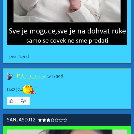
pre 12god
P_t_i_c_i_c_a
,
12god
tako je..
1
0
SANJASDJ12