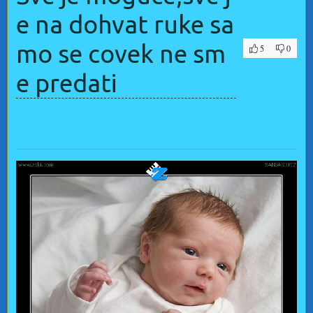
e na dohvat ruke sa
mo se covek ne sm
5
0
e predati