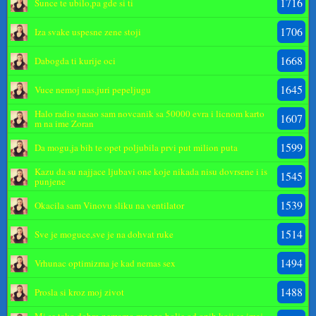
1716
Sunce te ubilo,pa gde si ti
1706
Iza svake uspesne zene stoji
1668
Dabogda ti kurije oci
1645
Vuce nemoj nas,juri pepeljugu
Halo radio nasao sam novcanik sa 50000 evra i licnom karto
1607
m na ime Zoran
1599
Da mogu,ja bih te opet poljubila prvi put milion puta
Kazu da su najjace ljubavi one koje nikada nisu dovrsene i is
1545
punjene
1539
Okacila sam Vinovu sliku na ventilator
1514
Sve je moguce,sve je na dohvat ruke
1494
Vrhunac optimizma je kad nemas sex
1488
Prosla si kroz moj zivot
Mi se tako dobro nemamo,mnogo bolje od onih koji se imaj