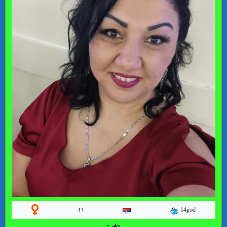
14god
43