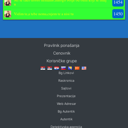
1454
u
1450
Vidim te,a tebe nema,cujem te a nisi tu
Pravilnik ponašanja
Cenovnik
Korisničke grupe
Bg Linkovi
Raskrsnica
Sajtovi
Prezentacije
Web Adresar
Bg Autentik
Autentik
Detektivska agencija