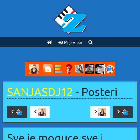
Prijavi se
SANJASDJ12
- Posteri
Sve je moguce,sve j