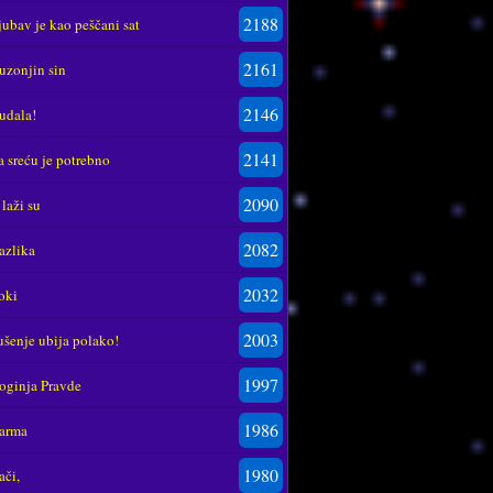
2188
jubav je kao peščani sat
2161
uzonjin sin
2146
udala!
2141
a sreću je potrebno
2090
 laži su
2082
azlika
2032
oki
2003
ušenje ubija polako!
1997
oginja Pravde
1986
arma
1980
ači,