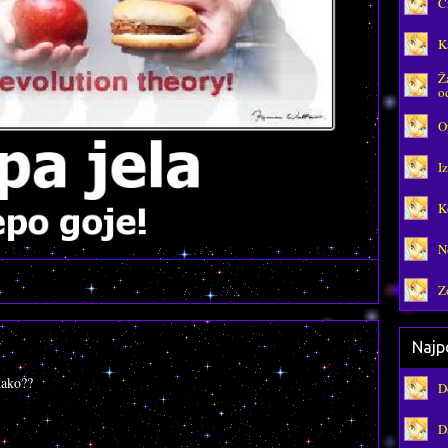
C
K
Ž
o
O
I
K
N
Z
Najpo
kako??
D
D