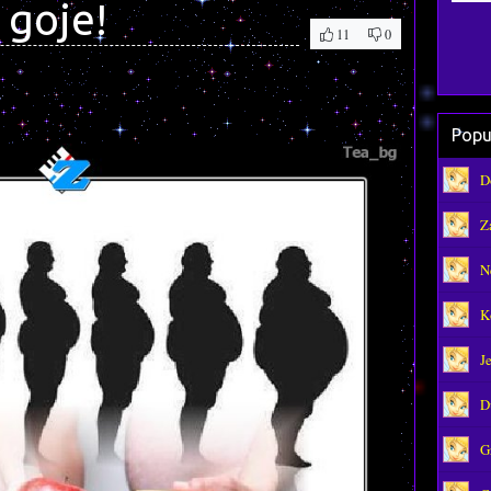
 goje!
11
0
Popu
D
Z
N
K
J
D
G