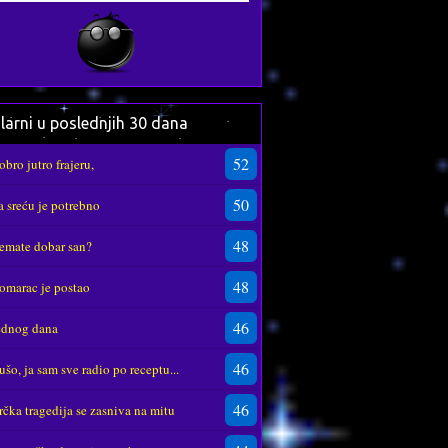
larni u poslednjih 30 dana
52
obro jutro frajeru,
50
a sreću je potrebno
48
emate dobar san?
48
omarac je postao
46
ednog dana
46
ušo, ja sam sve radio po receptu...
46
rčka tragedija se zasniva na mitu