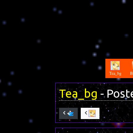
Tea_bg
B
Tea_bg
- Post