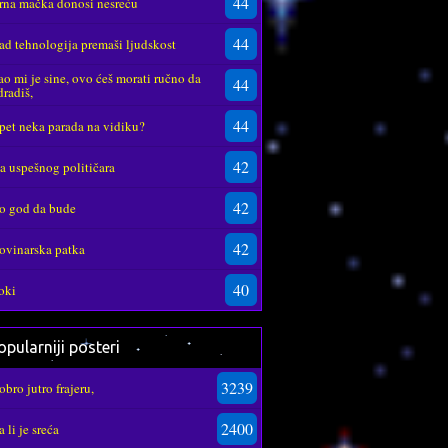
44
rna mačka donosi nesreću
44
ad tehnologija premaši ljudskost
ao mi je sine, ovo ćeš morati ručno da
44
dradiš,
44
pet neka parada na vidiku?
42
za uspešnog političara
42
o god da bude
42
ovinarska patka
40
oki
pularniji posteri
3239
obro jutro frajeru,
2400
a li je sreća