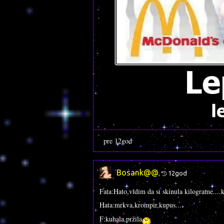
pre 12god
Bosank@@
,
12god
Fata:Hato,vidim da si skinula kilograme....
Hata:mrkva,krompir,kupus...
F:kuhala,pržila