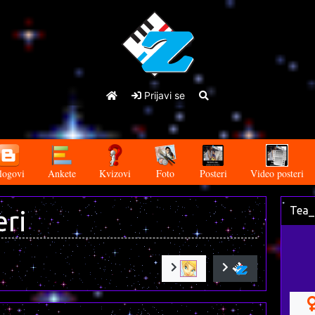
Prijavi se
logovi
Ankete
Kvizovi
Foto
Posteri
Video posteri
Tea_
eri