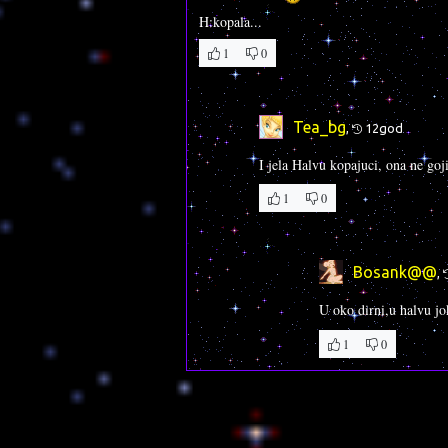
H:kopala...
1
0
Tea_bg
,
12god
I jela Halvu kopajuci, ona ne go
1
0
Bosank@@
,
U oko dirni,u halvu jo
1
0