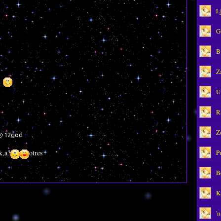
L
G
B
Z
ji
U
R
Z
12god
P
k,a?
otres
B
K
'n