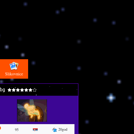
Slikovnice
bg
20god
95