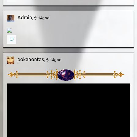
Admin
,
14god
pokahontas
,
14god