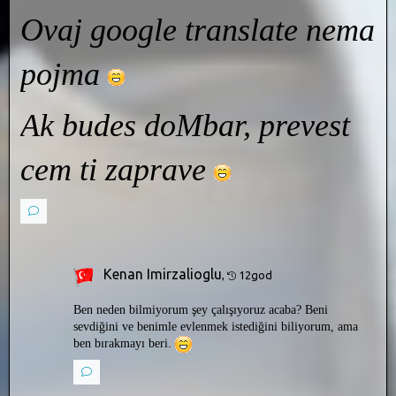
Ovaj google translate nema
pojma
Ak budes doMbar, prevest
cem ti zaprave
Kenan Imirzalioglu
,
12god
Ben neden bilmiyorum şey çalışıyoruz acaba? Beni
sevdiğini ve benimle evlenmek istediğini biliyorum, ama
ben bırakmayı beri.