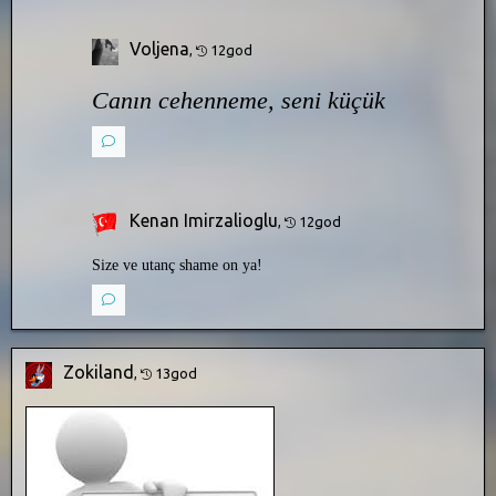
Voljena
,
12god
Canın cehenneme, seni küçük
Kenan Imirzalioglu
,
12god
Size ve utanç shame on ya!
Zokiland
,
13god