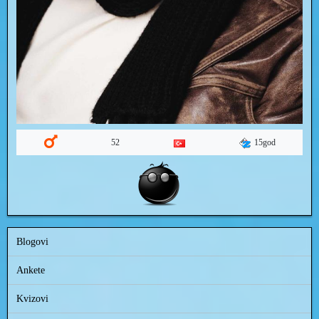
15god
52
Blogovi
Ankete
Kvizovi