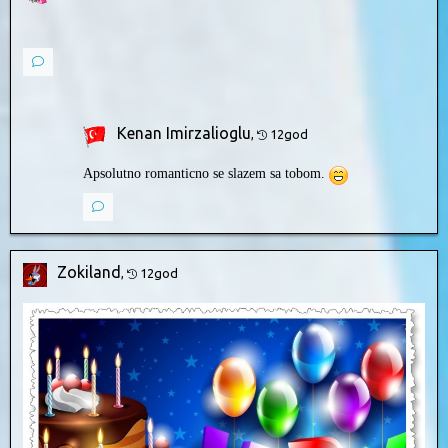
Kenan Imirzalioglu
,
12god
Apsolutno romanticno se slazem sa tobom.
Zokiland
,
12god