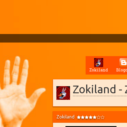
Zokiland
Blog
Zokiland - 
Zokiland