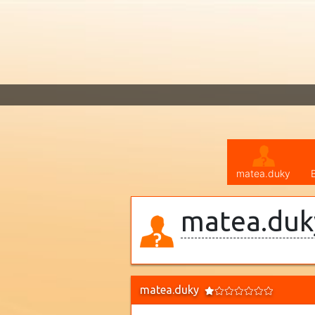
matea.duky
matea.duky
matea.duky