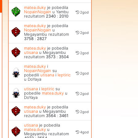
matea.duky
je pobedila
NopainNogain
u Yambu
2god
rezultatom
2340
:
2010
matea.duky
je pobedila
NopainNogain
u
2god
Megayambu rezultatom
3758
:
2827
matea.duky
je pobedila
utisana
u Megayambu
2god
rezultatom
3573
:
3504
matea.duky
i
NopainNogain
su
2god
pobedili
utisana
i
leptiric
u DoYaya
utisana
i
leptiric
su
pobedile
matea.duky
u
2god
DoYaya
matea.duky
je pobedila
utisana
u Megayambu
2god
rezultatom
3564
:
3461
utisana
je pobedila
matea.duky
u
4god
Megayambu rezultatom