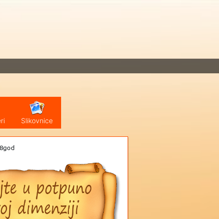
ri
Slikovnice
8god