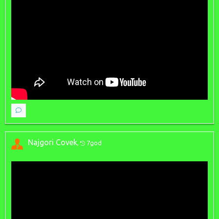
Najgori Covek
,
7god