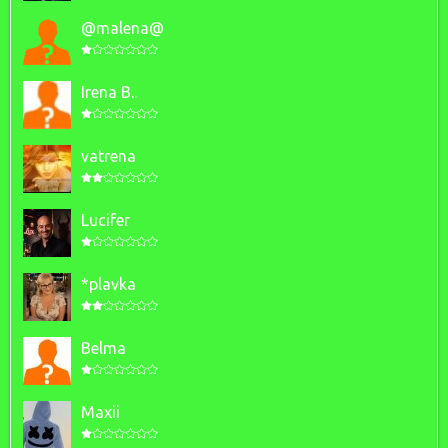
@malena@
Irena B..
vatrena
Lucifer
*plavka
Belma
Maxii