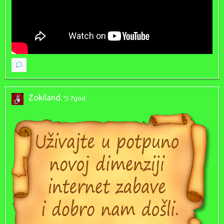
Zokiland
,
7god