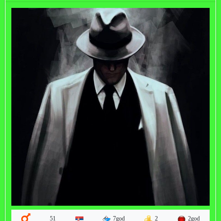
7god
2
2god
51