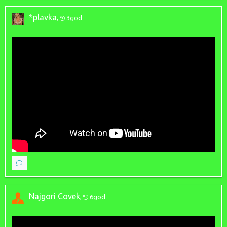
*plavka
,
3god
Najgori Covek
,
6god