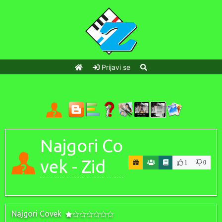
Prijavi se
Najgori Co
vek - Zid
1
0
Najgori Covek