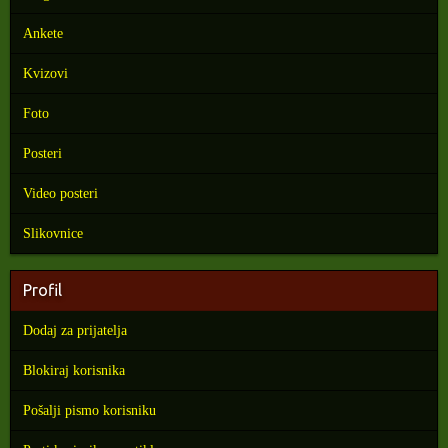
Ankete
Kvizovi
Foto
Posteri
Video posteri
Slikovnice
Profil
Dodaj za prijatelja
Blokiraj korisnika
Pošalji pismo korisniku