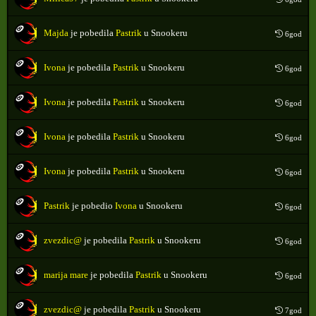
Majda
je pobedila
Pastrik
u Snookeru
6god
Ivona
je pobedila
Pastrik
u Snookeru
6god
Ivona
je pobedila
Pastrik
u Snookeru
6god
Ivona
je pobedila
Pastrik
u Snookeru
6god
Ivona
je pobedila
Pastrik
u Snookeru
6god
Pastrik
je pobedio
Ivona
u Snookeru
6god
zvezdic@
je pobedila
Pastrik
u Snookeru
6god
marija mare
je pobedila
Pastrik
u Snookeru
6god
zvezdic@
je pobedila
Pastrik
u Snookeru
7god