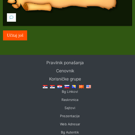
Učitaj još
Pravilnik ponašanja
Cenovnik
Korisničke grupe
Bg Linkovi
Raskrsnica
Sajtovi
Prezentacije
Web Adresar
Bg Autentik