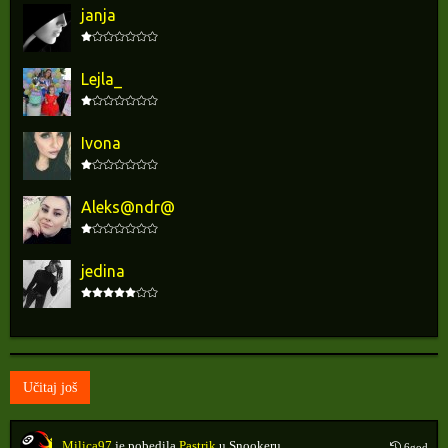
janja
Lejla_
Ivona
Aleks@ndr@
jedina
Učitaj još
Milica97
je pobedila
Pastrik
u Snookeru
6god