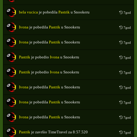
bela vucica
je pobedila
Pastrik
u Snookeru
7god
Ivona
je pobedila
Pastrik
u Snookeru
7god
Ivona
je pobedila
Pastrik
u Snookeru
7god
Pastrik
je pobedio
Ivona
u Snookeru
7god
Pastrik
je pobedio
Ivona
u Snookeru
7god
Ivona
je pobedila
Pastrik
u Snookeru
7god
Ivona
je pobedila
Pastrik
u Snookeru
7god
Ivona
je pobedila
Pastrik
u Snookeru
7god
Pastrik
je završio TimeTravel za
8:57.520
7god