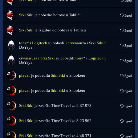
5god
Srki Srki
je pobedio botove u Tabliću
5god
Srki Srki
je izgubio od botova u Tabliću
5god
tony*
i
Logitech
su pobedili
crvenaruza
i
Srki Srki
u
5god
DoYaya
crvenaruza
i
Srki Srki
su pobedili
tony*
i
Logitech
u
5god
DoYaya
plava..
je pobedila
Srki Srki
u Snookeru
5god
plava..
je pobedila
Srki Srki
u Snookeru
5god
Srki Srki
je završio TimeTravel za
5:37.973
5god
Srki Srki
je završio TimeTravel za
3:23.962
5god
Srki Srki
je završio TimeTravel za
4:48.371
5god