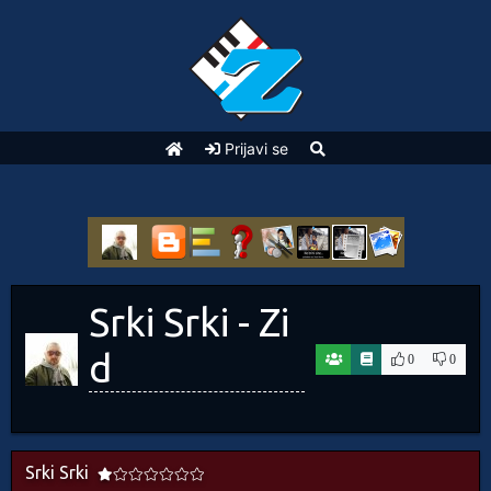
Prijavi se
Srki Srki - Zi
d
0
0
Srki Srki