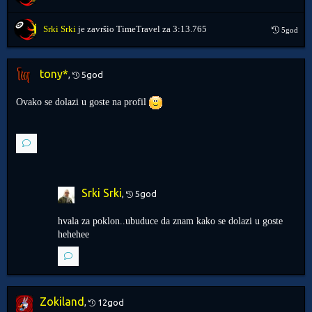
Srki Srki
je završio TimeTravel za
3:13.765
5god
tony*
,
5god
Ovako se dolazi u goste na profil
Srki Srki
,
5god
hvala za poklon..ubuduce da znam kako se dolazi u goste
hehehee
Zokiland
,
12god