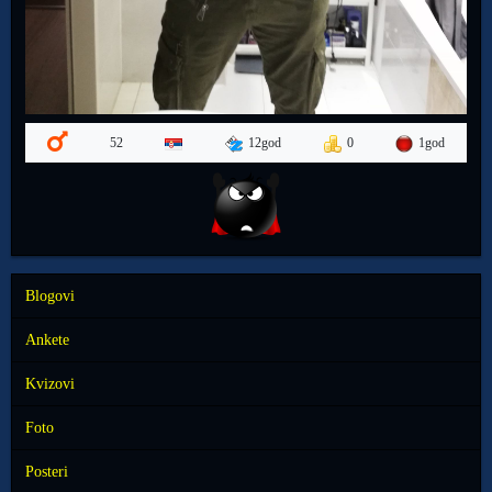
12god
0
1god
52
Blogovi
Ankete
Kvizovi
Foto
Posteri