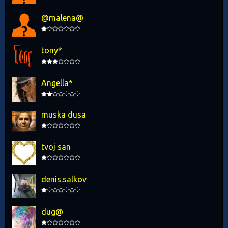
@malena@
tony*
Angella*
muska dusa
tvoj san
denis.salkov
dug@