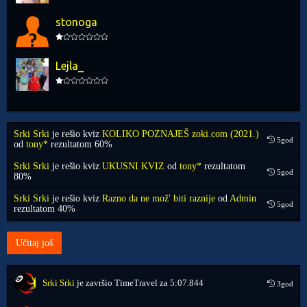
stonoga
Lejla_
Srki Srki
je rešio kviz
KOLIKO POZNAJEŠ zoki.com (2021.)
5god
od
tony*
rezultatom 60%
Srki Srki
je rešio kviz
UKUSNI KVIZ
od
tony*
rezultatom
5god
80%
Srki Srki
je rešio kviz
Razno da ne mož' biti raznije
od
Admin
5god
rezultatom 40%
Učitaj još
Srki Srki
je završio TimeTravel za
5:07.844
3god