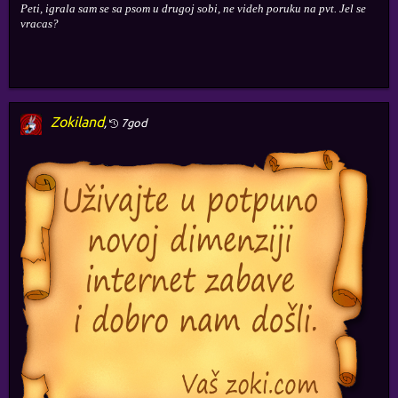
Peti, igrala sam se sa psom u drugoj sobi, ne videh poruku na pvt. Jel se
vracas?
Zokiland
,
7god