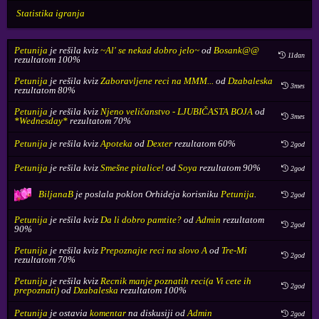
Statistika igranja
Petunija
je rešila kviz
~Al' se nekad dobro jelo~
od
Bosank@@
11dan
rezultatom 100%
Petunija
je rešila kviz
Zaboravljene reci na MMM...
od
Dzabaleska
3mes
rezultatom 80%
Petunija
je rešila kviz
Njeno veličanstvo - LJUBIČASTA BOJA
od
3mes
*Wednesday*
rezultatom 70%
Petunija
je rešila kviz
Apoteka
od
Dexter
rezultatom 60%
2god
Petunija
je rešila kviz
Smešne pitalice!
od
Soya
rezultatom 90%
2god
BiljanaB
je poslala poklon
Orhideja
korisniku
Petunija
.
2god
Petunija
je rešila kviz
Da li dobro pamtite?
od
Admin
rezultatom
2god
90%
Petunija
je rešila kviz
Prepoznajte reci na slovo A
od
Tre-Mi
2god
rezultatom 70%
Petunija
je rešila kviz
Recnik manje poznatih reci(a Vi cete ih
2god
prepoznati)
od
Dzabaleska
rezultatom 100%
Petunija
je ostavia
komentar
na diskusiji od
Admin
2god