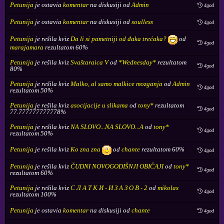
Petunija
je ostavia
komentar
na diskusiji od
Admin
4god
Petunija
je ostavia
komentar
na diskusiji od
soulless
4god
Petunija
je rešila kviz
Da li si pametniji od đaka trećaka?
od
4god
marajamara
rezultatom 60%
Petunija
je rešila kviz
Svaštaraica V
od
*Wednesday*
rezultatom
4god
80%
Petunija
je rešila kviz
Malko, al samo malkice mozganja
od
Admin
4god
rezultatom 50%
Petunija
je rešila kviz
asocijacije u slikama
od
tony*
rezultatom
4god
77.777777777778%
Petunija
je rešila kviz
NA SLOVO...NA SLOVO...A
od
tony*
4god
rezultatom 50%
Petunija
je rešila kviz
Ko zna zna
od
chante
rezultatom 60%
4god
Petunija
je rešila kviz
ČUDNI NOVOGODIŠNJI OBIČAJI
od
tony*
4god
rezultatom 60%
Petunija
je rešila kviz
С Л А Т К И - И З А З О В - 2
od
mikolas
4god
rezultatom 100%
Petunija
je ostavia
komentar
na diskusiji od
chante
4god