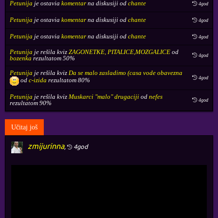
Petunija
je ostavia
komentar
na diskusiji od
chante
4god
Petunija
je ostavia
komentar
na diskusiji od
chante
4god
Petunija
je ostavia
komentar
na diskusiji od
chante
4god
Petunija
je rešila kviz
ZAGONETKE, PITALICE,MOZGALICE
od
4god
bozenka
rezultatom 50%
Petunija
je rešila kviz
Da se malo zasladimo (casa vode obavezna
4god
od
c-izida
rezultatom 80%
Petunija
je rešila kviz
Muskarci "malo" drugaciji
od
nefes
4god
rezultatom 90%
Učitaj još
zmijurinna
,
4god