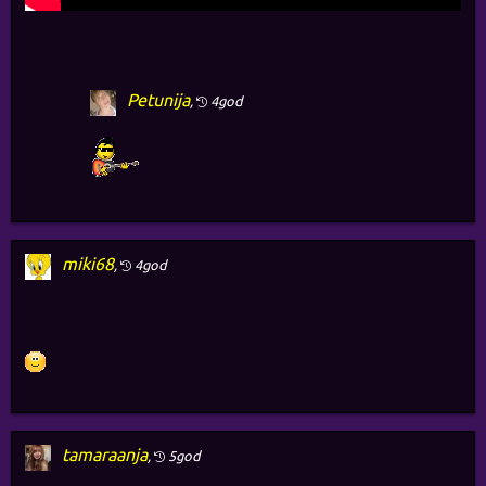
Petunija
,
4god
miki68
,
4god
tamaraanja
,
5god