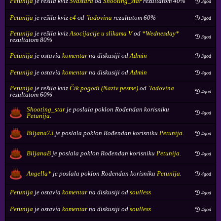
Petunija
je rešila kviz
Svaštara
od
Shooting_star
rezultatom 40%
3god
Petunija
je rešila kviz
e4
od
`ladovina
rezultatom 60%
3god
Petunija
je rešila kviz
Asocijacije u slikama V
od
*Wednesday*
3god
rezultatom 80%
Petunija
je ostavia
komentar
na diskusiji od
Admin
3god
Petunija
je ostavia
komentar
na diskusiji od
Admin
4god
Petunija
je rešila kviz
Čik pogodi (Naziv pesme)
od
`ladovina
4god
rezultatom 60%
Shooting_star
je poslala poklon
Rođendan
korisniku
4god
Petunija
.
Biljana73
je poslala poklon
Rođendan
korisniku
Petunija
.
4god
BiljanaB
je poslala poklon
Rođendan
korisniku
Petunija
.
4god
Angella*
je poslala poklon
Rođendan
korisniku
Petunija
.
4god
Petunija
je ostavia
komentar
na diskusiji od
soulless
4god
Petunija
je ostavia
komentar
na diskusiji od
soulless
4god