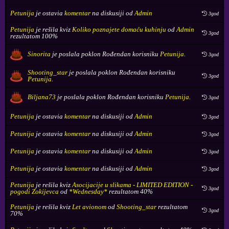
Petunija
je ostavia
komentar
na diskusiji od
Admin
3god
Petunija
je rešila kviz
Koliko poznajete domaću kuhinju
od
Admin
3god
rezultatom 100%
Sinorita
je poslala poklon
Rođendan
korisniku
Petunija
.
3god
Shooting_star
je poslala poklon
Rođendan
korisniku
3god
Petunija
.
Biljana73
je poslala poklon
Rođendan
korisniku
Petunija
.
3god
Petunija
je ostavia
komentar
na diskusiji od
Admin
3god
Petunija
je ostavia
komentar
na diskusiji od
Admin
3god
Petunija
je ostavia
komentar
na diskusiji od
Admin
3god
Petunija
je ostavia
komentar
na diskusiji od
Admin
3god
Petunija
je rešila kviz
Asocijacije u slikama - LIMITED EDITION -
3god
pogodi Zokijevca
od
*Wednesday*
rezultatom 40%
Petunija
je rešila kviz
Let avionom
od
Shooting_star
rezultatom
3god
70%