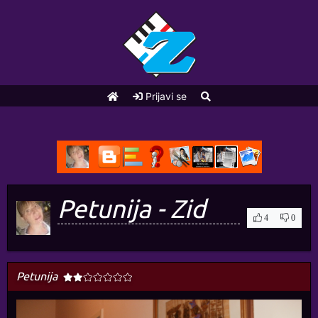
Prijavi se
Petunija - Zid
4
0
Petunija