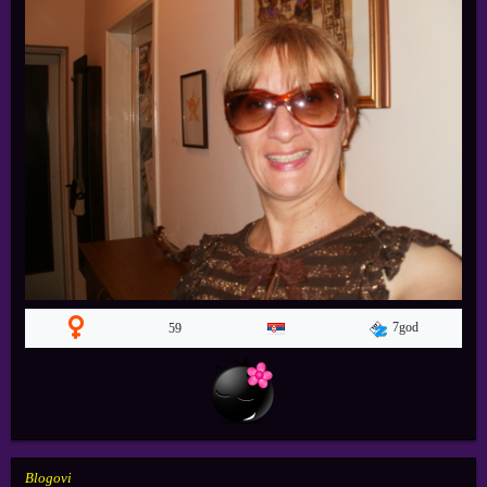
7god
59
Blogovi