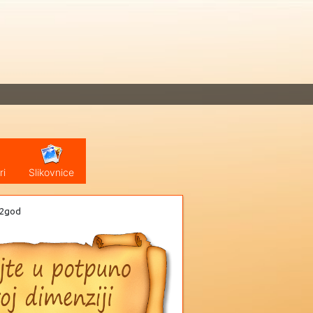
ri
Slikovnice
2god