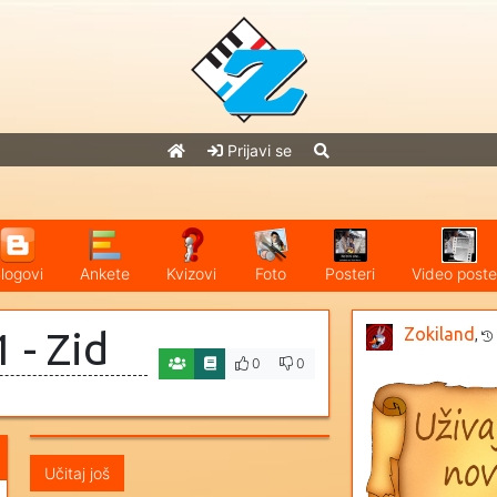
Prijavi se
logovi
Ankete
Kvizovi
Foto
Posteri
Video poste
Zokiland
 - Zid
,
0
0
Učitaj još