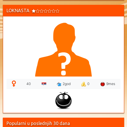
LOKNASTA
40
2god
0
9mes
Popularni u poslednjih 30 dana