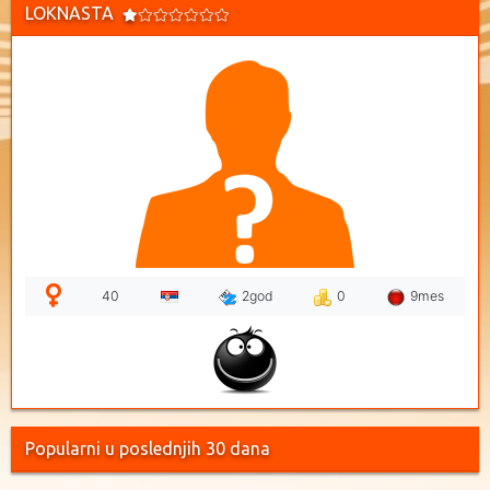
LOKNASTA
40
2god
0
9mes
Popularni u poslednjih 30 dana