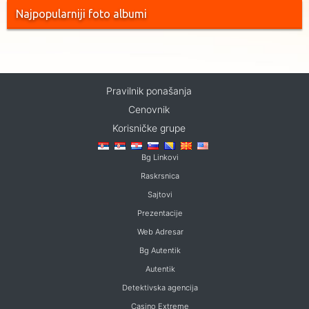
Najpopularniji foto albumi
Pravilnik ponašanja
Cenovnik
Korisničke grupe
Bg Linkovi
Raskrsnica
Sajtovi
Prezentacije
Web Adresar
Bg Autentik
Autentik
Detektivska agencija
Casino Extreme