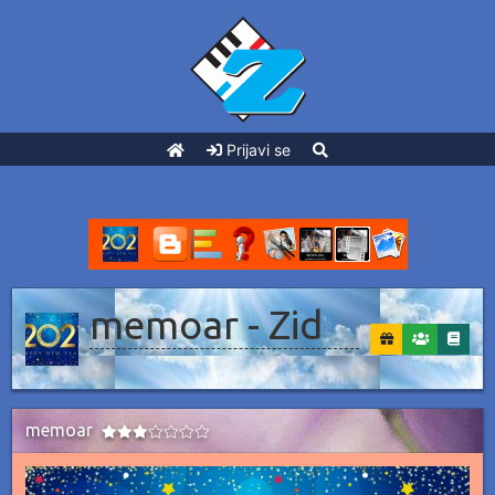
Prijavi se
memoar - Zid
memoar