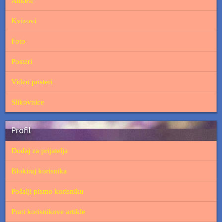
Ankete
Kvizovi
Foto
Posteri
Video posteri
Slikovnice
Profil
Dodaj za prijatelja
Blokiraj korisnika
Pošalji pismo korisniku
Prati korisnikove artikle