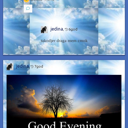
jedina
,
6god
takodjer draga mem cmok
jedina
,
7god