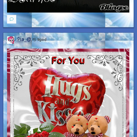
Pia_@
,
9god