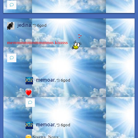
jedina
,
6god
memmmmmmmmmmm kisssss
memoar
,
6god
memoar
,
6god
Srecna Nova