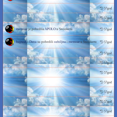
57god
57god
memoar
je pobedila
APOLO
u Snookeru
57god
bajrush
i
Dana
su pobedili
ozbiljna
i
memoar
u Snookeru
57god
57god
57god
57god
57god
57god
57god
57god