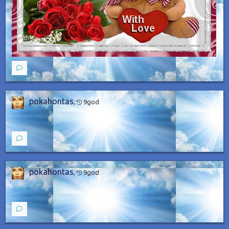
pokahontas
,
9god
pokahontas
,
9god