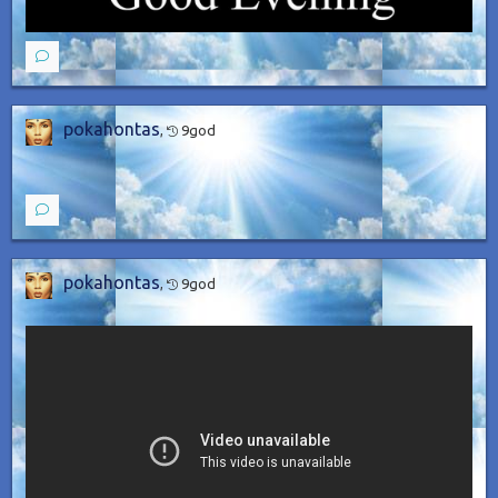
pokahontas
,
9god
pokahontas
,
9god