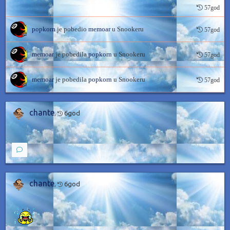
57god
popkorn
je pobedio
memoar
u Snookeru
57god
memoar
je pobedila
popkorn
u Snookeru
57god
memoar
je pobedila
popkorn
u Snookeru
57god
chante
,
6god
chante
,
6god