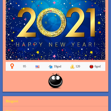
19god
120
6god
95
Blogovi