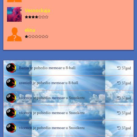
Vesnockaja
elina
Baron
je pobedio
memoar
u 8-ball
57god
uranio9
je pobedio
memoar
u 8-ball
57god
vicenco
je pobedio
memoar
u Snookeru
57god
vicenco
je pobedio
memoar
u Snookeru
57god
vicenco
je pobedio
memoar
u Snookeru
57god