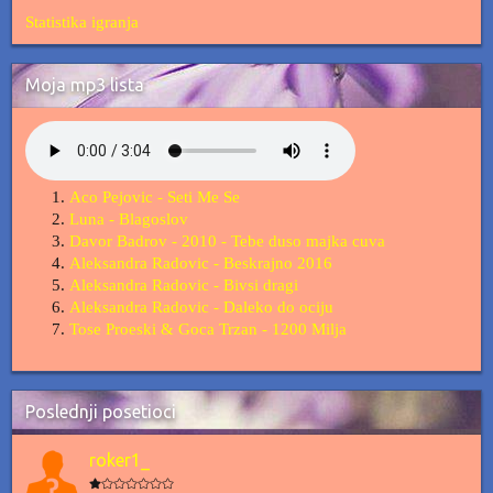
Statistika igranja
Moja mp3 lista
Aco Pejovic - Seti Me Se
Luna - Blagoslov
Davor Badrov - 2010 - Tebe duso majka cuva
Aleksandra Radovic - Beskrajno 2016
Aleksandra Radovic - Bivsi dragi
Aleksandra Radovic - Daleko do ociju
Tose Proeski & Goca Trzan - 1200 Milja
Poslednji posetioci
roker1_