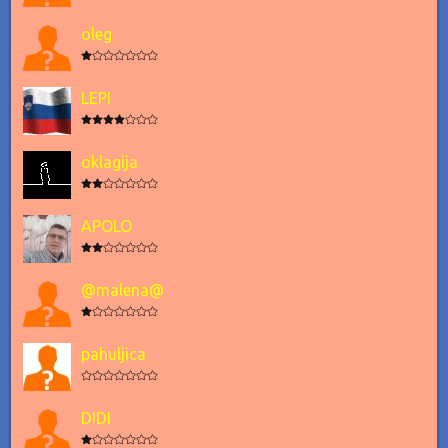
oleg
LEPI
oklagija
APOLO
@malena@
pahuljica
DIDI