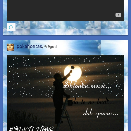
pokahontas
,
9god