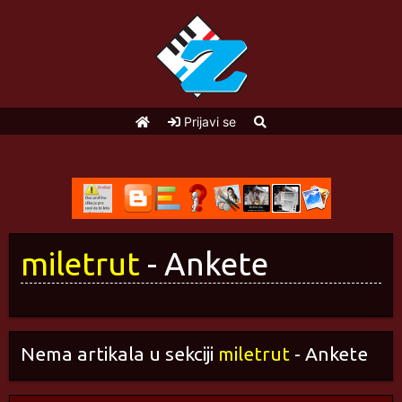
Prijavi se
miletrut
- Ankete
Nema artikala u sekciji
miletrut
- Ankete