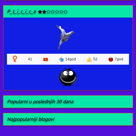
P_t_i_c_i_c_a
41
14god
52
7god
Popularni u poslednjih 30 dana
Najpopularniji blogovi