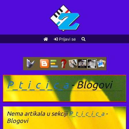
Prijavi se
P_t_i_c_i_c_a
- Blogovi
Nema artikala u sekciji
P_t_i_c_i_c_a
-
Blogovi