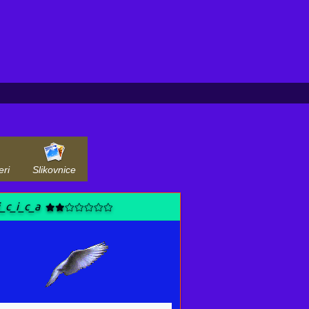
eri
Slikovnice
i_c_i_c_a