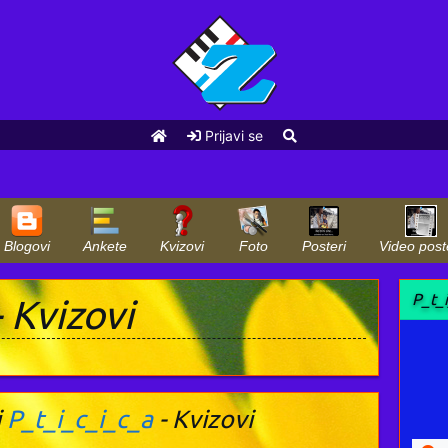
Prijavi se
Blogovi
Ankete
Kvizovi
Foto
Posteri
Video post
P_t_
 Kvizovi
i
P_t_i_c_i_c_a
- Kvizovi