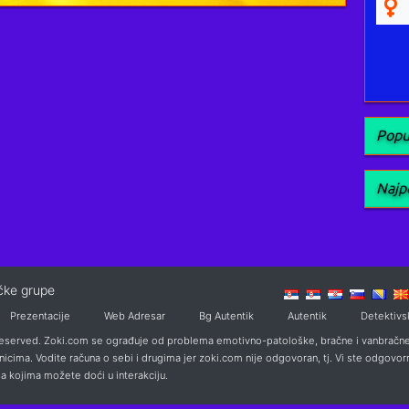
Popu
Najpo
ičke grupe
Prezentacije
Web Adresar
Bg Autentik
Autentik
Detektivs
served. Zoki.com se ograđuje od problema emotivno-patološke, bračne i vanbračne 
nicima. Vodite računa o sebi i drugima jer zoki.com nije odgovoran, tj. Vi ste odgovorn
a kojima možete doći u interakciju.