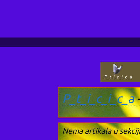
P_t_i_c_i_c_a
P_t_i_c_i_c_a
-
Nema artikala u sekcij