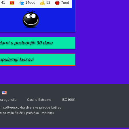
41
14god
52
7god
larni u poslednjih 30 dana
pularniji kvizovi
ka agencija
Casino Extreme
ISO 9001
i softversko-hardverske prirode koji su
i za Vašu fizičku, psihičku i moralnu