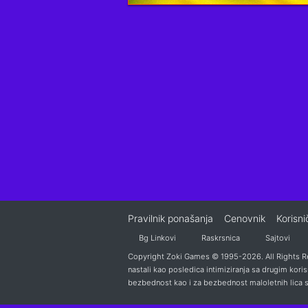
Pravilnik ponašanja
Cenovnik
Korisn
Bg Linkovi
Raskrsnica
Sajtovi
Copyright Zoki Games © 1995-2026. All Rights Re
nastali kao posledica intimiziranja sa drugim koris
bezbednost kao i za bezbednost maloletnih lica s