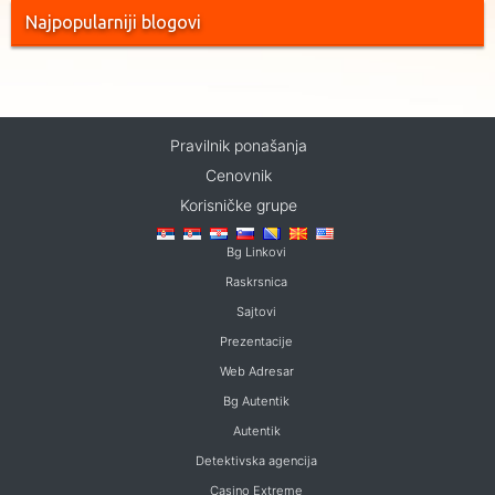
Najpopularniji blogovi
Pravilnik ponašanja
Cenovnik
Korisničke grupe
Bg Linkovi
Raskrsnica
Sajtovi
Prezentacije
Web Adresar
Bg Autentik
Autentik
Detektivska agencija
Casino Extreme