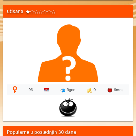
utisana
96
9god
0
6mes
Popularne u poslednjih 30 dana