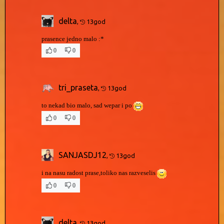
delta
,
13god
prasence jedno malo :*
0
0
tri_praseta
,
13god
to nekad bio malo, sad wepar i po
0
0
SANJASDJ12
,
13god
i na nasu radost prase,toliko nas razveselis
0
0
delta
,
13god