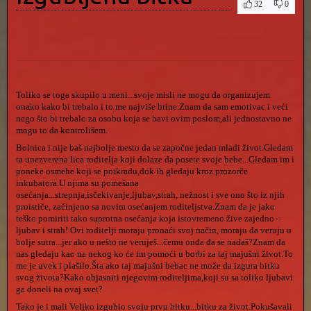
32
0
Toliko se toga skupilo u meni...svoje misli ne mogu da organizujem
onako kako bi trebalo i to me najviše brine.Znam da sam emotivac i veći
nego što bi trebalo za osobu koja se bavi ovim poslom,ali jednostavno ne
mogu to da kontrolišem.
Bolnica i nije baš najbolje mesto da se započne jedan mladi život.Gledam
ta unezverena lica roditelja koji dolaze da posete svoje bebe...Gledam im i
poneke osmehe koji se potkradu,dok ih gledaju kroz prozorče
inkubatora.U njima su pomešana
osećanja...strepnja,isčekivanje,ljubav,strah, nežnost i sve ono što iz njih
proističe, začinjeno sa novim osećanjem roditeljstva.Znam da je jako
teško pomiriti tako suprotna osećanja koja istovremeno žive zajedno –
ljubav i strah! Ovi roditelji moraju pronaći svoj način, moraju da veruju u
bolje sutra...jer ako u nešto ne veruješ...čemu onda da se nadaš?Znam da
nas gledaju kao na nekog ko će im pomoći u borbi za taj majušni život.To
me je uvek i plašilo.Šta ako taj majušni bebac ne može da izgura bitku
svog života?Kako objasniti njegovim roditeljima,koji su sa toliko ljubavi
ga doneli na ovaj svet?
Tako je i mali Veljko izgubio svoju prvu bitku...bitku za život.Pokušavali