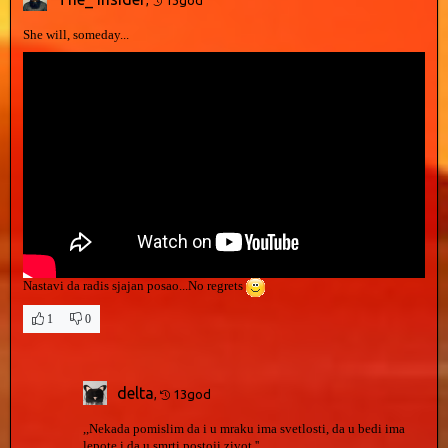
She will, someday...
Nastavi da radis sjajan posao...No regrets
1
0
delta
,
13god
,,Nekada pomislim da i u mraku ima svetlosti, da u bedi ima
lepote i da u smrti postoji zivot.''