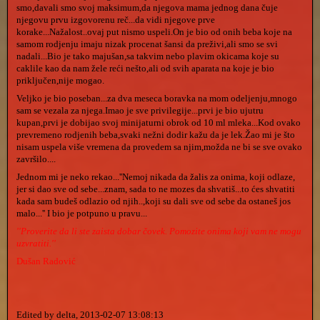
smo,davali smo svoj maksimum,da njegova mama jednog dana čuje
njegovu prvu izgovorenu reč...da vidi njegove prve
korake...Nažalost..ovaj put nismo uspeli.On je bio od onih beba koje na
samom rodjenju imaju nizak procenat šansi da preživi,ali smo se svi
nadali...Bio je tako majušan,sa takvim nebo plavim okicama koje su
caklile kao da nam žele reći nešto,ali od svih aparata na koje je bio
priključen,nije mogao.
Veljko je bio poseban...za dva meseca boravka na mom odeljenju,mnogo
sam se vezala za njega.Imao je sve privilegije...prvi je bio ujutru
kupan,prvi je dobijao svoj minijaturni obrok od 10 ml mleka...Kod ovako
prevremeno rodjenih beba,svaki nežni dodir kažu da je lek.Žao mi je što
nisam uspela više vremena da provedem sa njim,možda ne bi se sve ovako
završilo....
Jednom mi je neko rekao...''Nemoj nikada da žalis za onima, koji odlaze,
jer si dao sve od sebe...znam, sada to ne mozes da shvatiš...to ćes shvatiti
kada sam budeš odlazio od njih..,koji su dali sve od sebe da ostaneš jos
malo...'' I bio je potpuno u pravu...
''Proverite da li ste zaista dobar čovek. Pomozite onima koji vam ne mogu
uzvratiti.''
Dušan Radović
Edited by delta, 2013-02-07 13:08:13