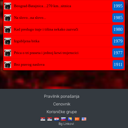
1995
Beograd-Batajnica....270 km...sitnica
1985
Na slovo...na slovo...
1980
Kad predugo traje i tišina nekako zazvuči
1979
Izgubljena bitka
1977
Prica o tri praseta i jednoj kewi trojerucici
1911
Bez pravog naslova
Pravilnik ponašanja
Cenovnik
Korisničke grupe
Bg Linkovi