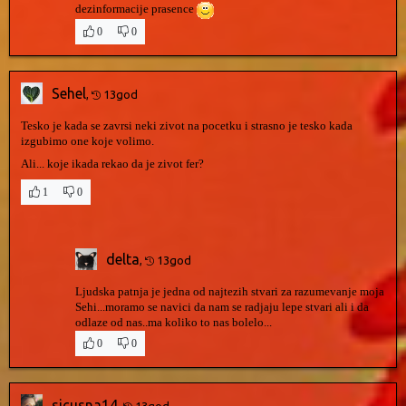
dezinformacije prasence
0
0
Sehel
,
13god
Tesko je kada se zavrsi neki zivot na pocetku i strasno je tesko kada
izgubimo one koje volimo.
Ali... koje ikada rekao da je zivot fer?
1
0
delta
,
13god
Ljudska patnja je jedna od najtezih stvari za razumevanje moja
Sehi...moramo se navici da nam se radjaju lepe stvari ali i da
odlaze od nas..ma koliko to nas bolelo...
0
0
sicusna14
,
13god