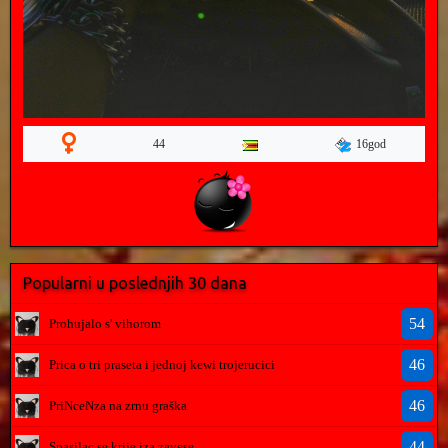
16god
44
Popularni u poslednjih 30 dana
54
Prohujalo s' vihorom
46
Prica o tri praseta i jednoj kewi trojerucici
46
PriNceNza na zrnu graška
44
Spasilac se krije iza zavese