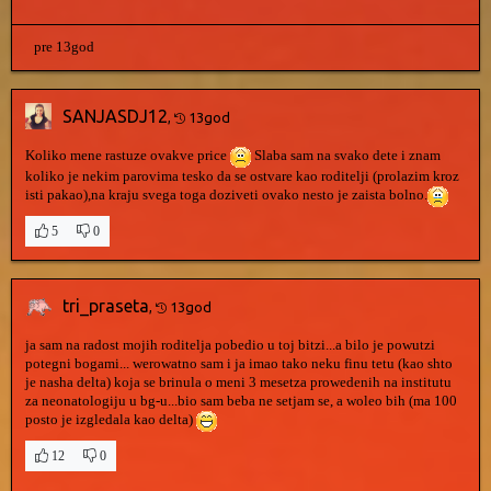
pre 13god
SANJASDJ12
,
13god
Koliko mene rastuze ovakve price
Slaba sam na svako dete i znam
koliko je nekim parovima tesko da se ostvare kao roditelji (prolazim kroz
isti pakao),na kraju svega toga doziveti ovako nesto je zaista bolno.
5
0
tri_praseta
,
13god
ja sam na radost mojih roditelja pobedio u toj bitzi...a bilo je powutzi
potegni bogami... werowatno sam i ja imao tako neku finu tetu (kao shto
je nasha delta) koja se brinula o meni 3 mesetza prowedenih na institutu
za neonatologiju u bg-u...bio sam beba ne setjam se, a woleo bih (ma 100
posto je izgledala kao delta)
12
0