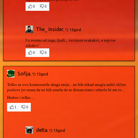
0
0
The_ Insider
,
13god
I u svemu od toga, ljudi.., vecinom svakakvi, a najvise
nikakvi'..
0
0
Sofija
,
13god
Teško se ovo komentariše draga moja....ne bih nikad mogla raditi slične
poslove jer znam da ne bih umela da se distanciram i odnelo bi me to...
Hrabro i teško ...
1
0
delta
,
13god