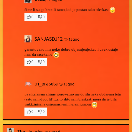
čime li su ga hranili tamo,kad je postao tako bleskast
0
0
SANJASDJ12
,
13god
garantovano ima neko dobro objasnjenje,kao i uvek,ostaje
nam da sacekamo
0
0
tri_praseta
,
13god
pa shta znam chime werowatno me dojila neka obdarena teta
(zato sam dudofil)....a to shto sam bleskast, mora da je bila
waktzinisana osiromashenim uranijumom
0
0
The_ Insider
,
13god