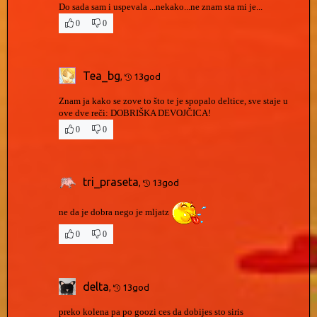
Do sada sam i uspevala ...nekako...ne znam sta mi je...
0
0
Tea_bg
,
13god
Znam ja kako se zove to što te je spopalo deltice, sve staje u
ove dve reči: DOBRIŠKA DEVOJČICA!
0
0
tri_praseta
,
13god
ne da je dobra nego je mljatz
0
0
delta
,
13god
preko kolena pa po goozi ces da dobijes sto siris