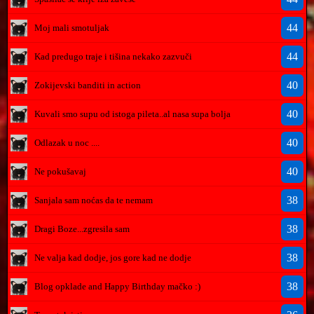
44
Moj mali smotuljak
44
Kad predugo traje i tišina nekako zazvuči
40
Zokijevski banditi in action
40
Kuvali smo supu od istoga pileta..al nasa supa bolja
40
Odlazak u noc ....
40
Ne pokušavaj
38
Sanjala sam noćas da te nemam
38
Dragi Boze...zgresila sam
38
Ne valja kad dodje, jos gore kad ne dodje
38
Blog opklade and Happy Birthday mačko :)