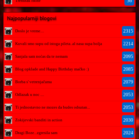
36
Trenutak istine
Najpopularniji blogovi
2315
Doslo je vreme....
2214
Kuvali smo supu od istoga pileta..al nasa supa bolja
2095
Sanjala sam noćas da te nemam
2085
Blog opklade and Happy Birthday mačko :)
2079
Borba s' vetrenjačama
2053
Odlazak u noc ....
2053
Ti jednostavno ne mozes da budes odsutan...
2030
Zokijevski banditi in action
2024
Dragi Boze...zgresila sam