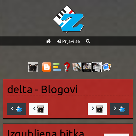
Prijavi se
delta
- Blogovi
Izgubljena bitka