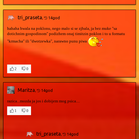
tri_praseta
,
14god
hahaha hwala na poklonu, nego malo si se zjbala, ja bez muke "sa
dotichnim gospodinom" podizhem onaj timitzin poklon i to u formatu
"krmacha" ili "dwotzewka", narawno punu piwa
2
0
Maritza
,
14god
razica...mozda ja jos i dobijem mog psica....
1
0
tri_praseta
,
14god