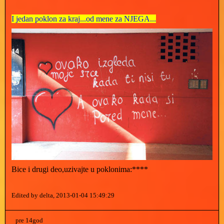
I jedan poklon za kraj...od mene za NJEGA...
Bice i drugi deo,uzivajte u poklonima:****
Edited by delta, 2013-01-04 15:49:29
pre 14god