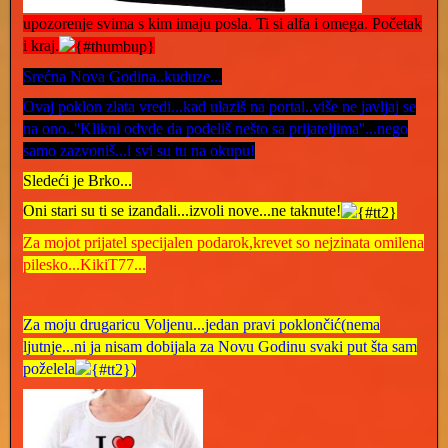
upozorenje svima s kim imaju posla. Ti si alfa i omega. Početak
i kraj.
Srećna Nova Godina..kuduze...
Ovaj poklon zlata vredi...kad ulaziš na portal..više ne javljaj se
na ono..''Klikni odvde da podeliš nešto sa prijateljima''...nego
samo zazvoniš...i svi su tu na okupu!
Sledeći je Brko...
Oni stari su ti se izanđali...izvoli nove...ne taknute!
Za mojot prijatel specijalen podarok,krevet so nejzinata omilena
pilesko...KikiT77...
Za moju drugaricu Voljenu...jedan pravi poklončić(nema
ljutnje...ni ja nisam dobijala za Novu Godinu svaki put šta sam
poželela
)