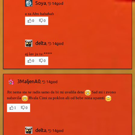
Soya
,
14god
a za Afro hahahah
0
0
delta
,
14god
aj lav ju tu:****
0
0
3MaljenA0
,
14god
Jbt nema sta ne radis samo da bi mi uvalila dete
Sad mi i zvono
nabavila
Hvala Cimi za poklon ali od bebe nista upamti
1
0
delta
,
14god