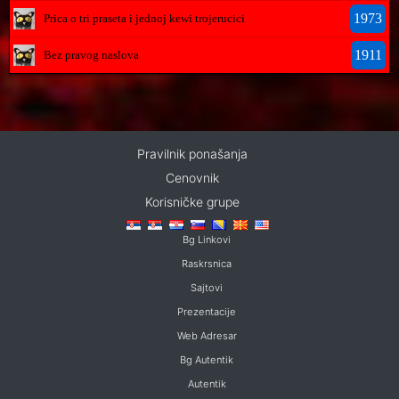
1973
Prica o tri praseta i jednoj kewi trojerucici
1911
Bez pravog naslova
Pravilnik ponašanja
Cenovnik
Korisničke grupe
Bg Linkovi
Raskrsnica
Sajtovi
Prezentacije
Web Adresar
Bg Autentik
Autentik