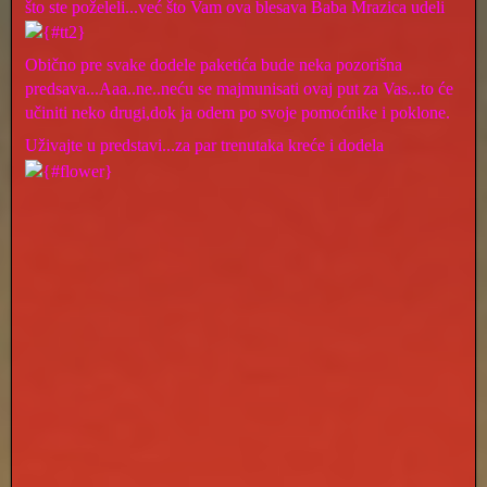
što ste poželeli...već što Vam ova blesava Baba Mrazica udeli
Obično pre svake dodele paketića bude neka pozorišna
predsava...Aaa..ne..neću se majmunisati ovaj put za Vas...to će
učiniti neko drugi,dok ja odem po svoje pomoćnike i poklone.
Uživajte u predstavi...za par trenutaka kreće i dodela