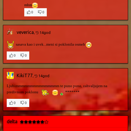
mhm
0
0
veverica
,
14god
sasava kao i uvek...meni si poklonila osmeh
0
0
KikiT77
,
14god
Ljubimmmmmmmmmmmmmmm te puno puno, zahvaljujem na
predivnom poklonu
*******
0
0
delta