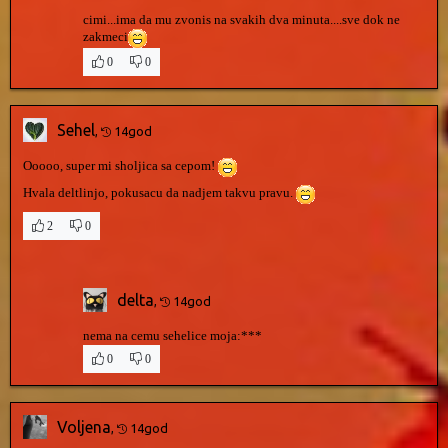
cimi...ima da mu zvonis na svakih dva minuta....sve dok ne
zakmeci
0
0
Sehel
,
14god
Ooooo, super mi sholjica sa cepom!
Hvala deltlinjo, pokusacu da nadjem takvu pravu.
2
0
delta
,
14god
nema na cemu sehelice moja:***
0
0
Voljena
,
14god