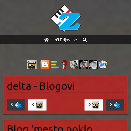
Prijavi se
delta
- Blogovi
Blog 'mesto poklo