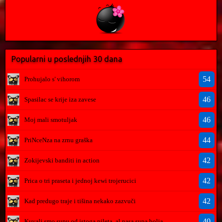
Popularni u poslednjih 30 dana
54
Prohujalo s' vihorom
46
Spasilac se krije iza zavese
46
Moj mali smotuljak
44
PriNceNza na zrnu graška
42
Zokijevski banditi in action
42
Prica o tri praseta i jednoj kewi trojerucici
42
Kad predugo traje i tišina nekako zazvuči
40
Kuvali smo supu od istoga pileta..al nasa supa bolja