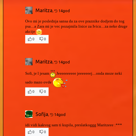
Maritza
,
14god
Ovo mi je poslednja sansa da za ove praznike dodjem do tog
psa....a Zara mi je vec pozajmila lisice za Ivicu....za neke druge
akcije
0
0
Maritza
,
14god
Sofi, je l jesam
Jeeeeeeeeee jeeeeeeej....onda moze neki
sado mazo ovde
0
0
Sofija
,
14god
idi vidi kakvog sam ti kupila, preslatkoggg Maritzeee :***
0
0