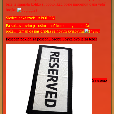
biće te sramota koliko si popio..kad posle napornog dana vidiš
brojku
Sledeci neka izade APOLON
Pa sad...sa ovim pasošima moš komotno gde ti duša
poželi...taman da nas driblaš sa novim kvizovima
Poseban poklon za posebnu osobu Soyka ovo je za tebe!
Savršeno