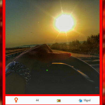
16god
44