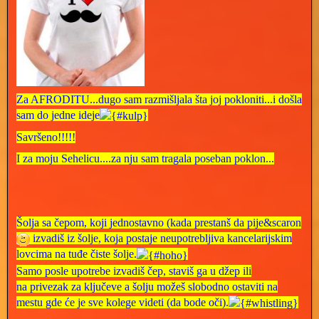
Za AFRODITU...dugo sam razmišljala šta joj pokloniti...i došla
sam do jedne ideje
Savršeno!!!!!
I za moju Sehelicu....za nju sam tragala poseban poklon...
Šolja sa čepom
, koji jednostavno (kada prestanš da pije&scaron
izvadiš iz
šolje
, koja postaje neupotrebljiva kancelarijskim
lovcima na tuđe čiste šolje.
Samo posle upotrebe izvadiš čep, staviš ga u džep ili
na
privezak za ključeve
a
šolju
možeš slobodno ostaviti na
mestu gde će je sve kolege videti (da bode oči).