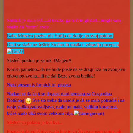
Snimak je malo loš....al ionako ga nećete gledati...mogla sam
svašta da ''turim'' ovde.
Baba Mrazica poziva
nik Sofija da dodje po svoj poklon.
Da ti se slaže uz šeširić.Srećno ih nosila u zdravlju pocepala
Sledeći poklon je za nik 3MaljenA
Koristi pametno...da ne bude posle da se dragi trza na zvonjavu
crkvenog zvona...ili ne daj Boze zvona bicikle!
Next present is for nick tri_praseta
Nadam se da će ti se dopasti mini teretana za Gospodina
Dotičnog
Sve što treba da uradiš je da se malo potrudiš i na
tvoje veliko zadovoljstvo, malo po malo, velikim koracima,
bićeš malo bliži svom velikom cilju.
Sledeći za poklon je kvi kvi...
Poznat si da voliš pivce...da li je to za živce,nemam pojma,ali