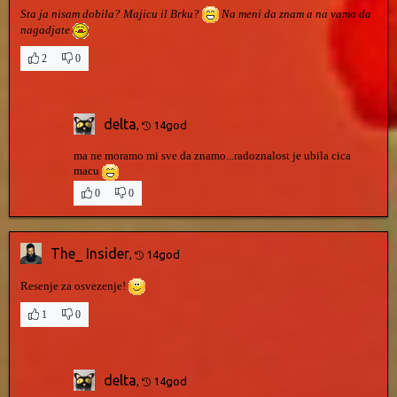
Sta ja nisam dobila? Majicu il Brku?
Na meni da znam a na vama da
nagadjate
2
0
delta
,
14god
ma ne moramo mi sve da znamo...radoznalost je ubila cica
macu
0
0
The_ Insider
,
14god
Resenje za osvezenje!
1
0
delta
,
14god