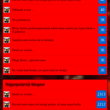
40
Odlazak u noc ....
38
Ne pokušavaj
Blog 'mesto poklona(nemam adekvatan naslov,pa lopovišem o
36
d praseta)
36
Sanjala sam noćas da te nemam
36
Doslo je vreme....
36
Dragi Boze...zgresila sam
36
Ne valja kad dodje, jos gore kad ne dodje
Najpopularniji blogovi
2313
Doslo je vreme....
2212
Kuvali smo supu od istoga pileta..al nasa supa bolja