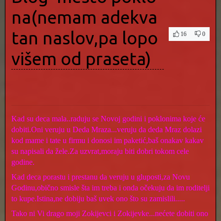
na(nemam adekva
tan naslov,pa lopo
16
0
višem od praseta)
Kad su deca mala..raduju se Novoj godini i poklonima koje će
dobiti.Oni veruju u Deda Mraza...veruju da deda Mraz dolazi
kod mame i tate u firmu i donosi im paketić,baš onakav kakav
su napisali da žele.Za uzvrat,moraju biti dobri tokom cele
godine.
Kad deca porastu i prestanu da veruju u gluposti,za Novu
Godinu,obično smisle šta im treba i onda očekuju da im roditelji
to kupe.Istina,ne dobiju baš uvek ono što su zamislili.....
Tako ni Vi drago moji Zokijevci i Zokijevke...nećete dobiti ono