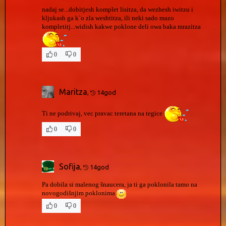
nadaj se...dobitjesh komplet lisitza, da wezhesh iwitzu i
kljukash ga k`o zla weshtitza, ili neki sado mazo
kompletitj...widish kakwe poklone deli owa baka mrazitza
0
0
Maritza
,
14god
Ti ne podrivaj, vec pravac teretana na tegice
0
0
Sofija
,
14god
Pa dobila si malenog šnaucera, ja ti ga poklonila tamo na
novogodišnjim poklonima
0
0