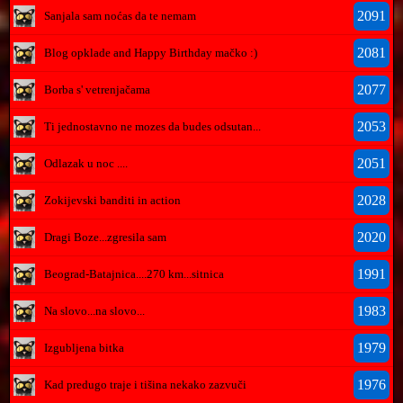
2091
Sanjala sam noćas da te nemam
2081
Blog opklade and Happy Birthday mačko :)
2077
Borba s' vetrenjačama
2053
Ti jednostavno ne mozes da budes odsutan...
2051
Odlazak u noc ....
2028
Zokijevski banditi in action
2020
Dragi Boze...zgresila sam
1991
Beograd-Batajnica....270 km...sitnica
1983
Na slovo...na slovo...
1979
Izgubljena bitka
1976
Kad predugo traje i tišina nekako zazvuči