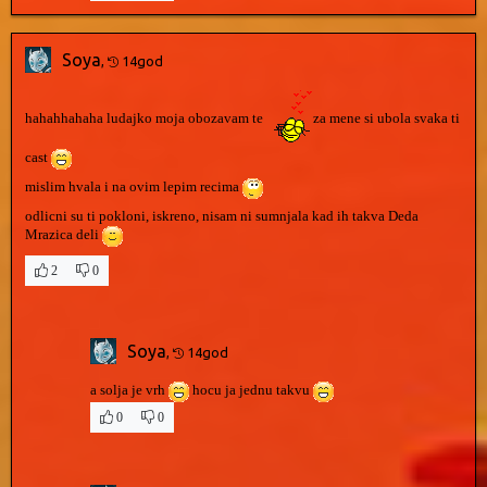
Soya
,
14god
hahahhahaha ludajko moja obozavam te
za mene si ubola svaka ti
cast
mislim hvala i na ovim lepim recima
odlicni su ti pokloni, iskreno, nisam ni sumnjala kad ih takva Deda
Mrazica deli
2
0
Soya
,
14god
a solja je vrh
hocu ja jednu takvu
0
0