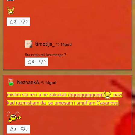
2
0
timotije_
,
14god
Sta cemo mi bez mozga ?
0
0
NeznankA
,
14god
mislim sta reci a ne zakukati (qqqqqqqqqqqq)
pazi
kad razmisljam da se umesam i smuFam Casanovu
3
0