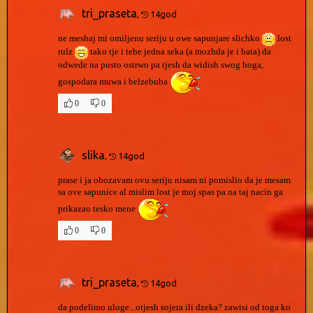
tri_praseta
,
14god
ne meshaj mi omiljenu seriju u owe sapunjare slichko
lost
rulz
tako tje i tebe jedna seka (a mozhda je i bata) da
odwede na pusto ostrwo pa tjesh da widish swog boga,
gospodara muwa i belzebuba
0
0
slika
,
14god
prase i ja obozavam ovu seriju nisam ni pomislio da je mesam
sa ove sapunice al mislim lost je moj spas pa na taj nacin ga
prikazao tesko mene
0
0
tri_praseta
,
14god
da podelimo uloge...otjesh sojera ili dzeka? zawisi od toga ko