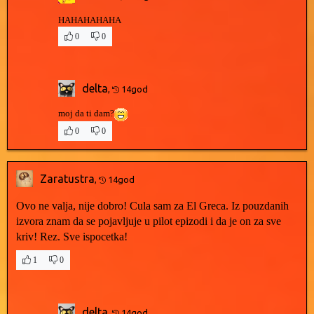
HAHAHAHAHA
0
0
delta
,
14god
moj da ti dam?
0
0
Zaratustra
,
14god
Ovo ne valja, nije dobro! Cula sam za El Greca. Iz pouzdanih
izvora znam da se pojavljuje u pilot epizodi i da je on za sve
kriv! Rez. Sve ispocetka!
1
0
delta
,
14god