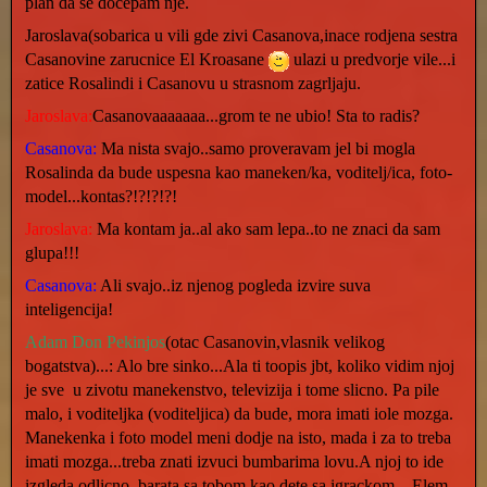
plan da se docepam nje.
Jaroslava(sobarica u vili gde zivi Casanova,inace rodjena sestra
Casanovine zarucnice El Kroasane
ulazi u predvorje vile...i
zatice Rosalindi i Casanovu u strasnom zagrljaju.
Jaroslava:
Casanovaaaaaaa...grom te ne ubio! Sta to radis?
Casanova:
Ma nista svajo..samo proveravam jel bi mogla
Rosalinda da bude uspesna kao maneken/ka, voditelj/ica, foto-
model...kontas?!?!?!?!
Jaroslava:
Ma kontam ja..al ako sam lepa..to ne znaci da sam
glupa!!!
Casanova:
Ali svajo..iz njenog pogleda izvire suva
inteligencija!
Adam Don Pekinjos
(otac Casanovin,vlasnik velikog
bogatstva)...: Alo bre sinko...Ala ti toopis jbt, koliko vidim njoj
je sve u zivotu manekenstvo, televizija i tome slicno. Pa pile
malo, i voditeljka (voditeljica) da bude, mora imati iole mozga.
Manekenka i foto model meni dodje na isto, mada i za to treba
imati mozga...treba znati izvuci bumbarima lovu.A njoj to ide
izgleda odlicno..barata sa tobom kao dete sa igrackom... Elem,