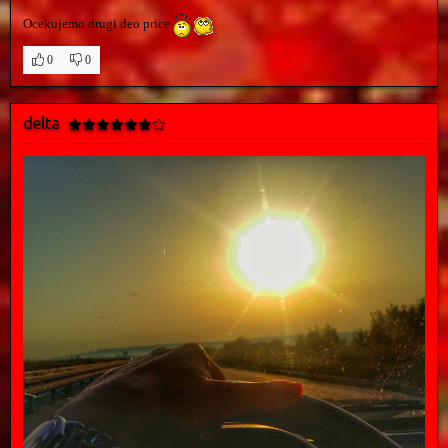
Ocekujemo drugi deo price
0
0
delta