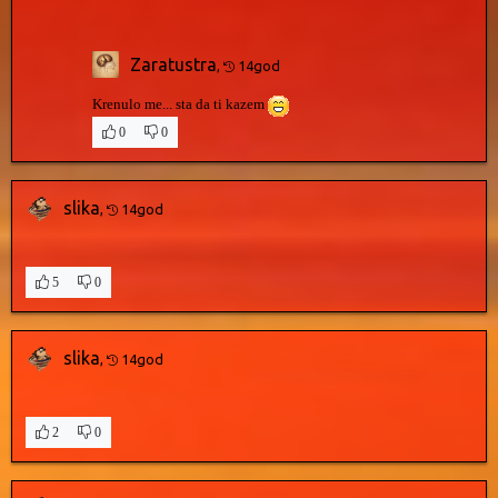
Zaratustra
,
14god
Krenulo me... sta da ti kazem
0
0
slika
,
14god
5
0
slika
,
14god
2
0