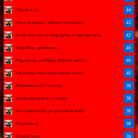
44
Odlazak u noc ....
42
Prica o tri praseta i jednoj kewi trojerucici
42
Kuvali smo supu od istoga pileta..al nasa supa bolja
40
Dragi Boze...zgresila sam
40
Blog opklade and Happy Birthday mačko :)
40
Kad predugo traje i tišina nekako zazvuči
38
Zokijevski banditi in action
38
Sanjala sam noćas da te nemam
38
Ne valja kad dodje, jos gore kad ne dodje
38
Ne pokušavaj
36
Trenutak istine