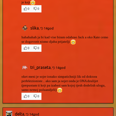
je kejt
0
0
slika
,
14god
hahahahah ja bi kad vise biram odabrao Jack a oko Kate cemo
se dogovorit nismo djaba prijatelji
0
0
tri_praseta
,
14god
oket meni je sojer ionako simpatichniji lik od doktora
perfektzioniste... ako sam ja sojer onda je ONA dzulijet
(prepustam ti kejt pa izaberi sam kojoj tjesh dodelish ulogu,
samo nemoj poluandjeli)
0
0
delta
,
14god