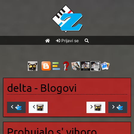
Prijavi se
delta
- Blogovi
Prohujalo s' vihoro