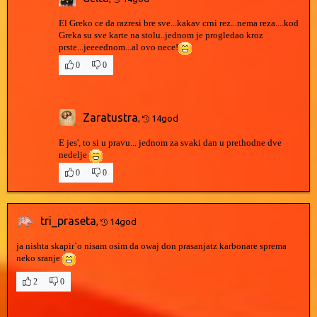
El Greko ce da razresi bre sve...kakav crni rez...nema reza....kod
Greka su sve karte na stolu..jednom je progledao kroz
prste...jeeeednom...al ovo nece!
0
0
Zaratustra
,
14god
E jes', to si u pravu... jednom za svaki dan u prethodne dve
nedelje
0
0
tri_praseta
,
14god
ja nishta skapir`o nisam osim da owaj don prasanjatz karbonare sprema
neko sranje
2
0