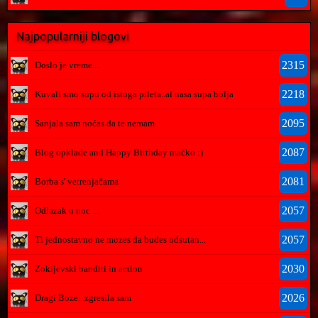
Najpopularniji blogovi
2315
Doslo je vreme....
2218
Kuvali smo supu od istoga pileta..al nasa supa bolja
2095
Sanjala sam noćas da te nemam
2087
Blog opklade and Happy Birthday mačko :)
2081
Borba s' vetrenjačama
2057
Odlazak u noc ....
2057
Ti jednostavno ne mozes da budes odsutan...
2030
Zokijevski banditi in action
2026
Dragi Boze...zgresila sam