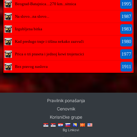
1995
Beograd-Batajnica....270 km...sitnica
1987
Na slovo...na slovo...
1983
Izgubljena bitka
1980
Kad predugo traje i tišina nekako zazvuči
1977
Prica o tri praseta i jednoj kewi trojerucici
1911
Bez pravog naslova
Pravilnik ponašanja
Cenovnik
Korisničke grupe
Bg Linkovi