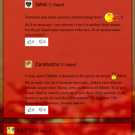
Sehel
,
14god
Trenutno sam malo zauzeta, brojim knjige bwe !
E
da li se racunaju i one strucne i one i iz srednje koje nisam
bacila jer imam tamo nacrtana neka srca, ili se racuna samo
beletristika?
0
0
Zaratustra
,
14god
Cekaj, stani! Odakle si krenula ti devojcice da brojis
Meni
MI se malo cini da si krenula otpozadi... kakva crna strucna
odmah na pocetku! Slusaj, prvo da krenes od lektire. To je prvi
korak. Kad to obavis, onda mi se javi da te dalje uputim. E da,
moras to posle da zavedes u blesimetar! Ne, katastar..! Ne,
kataaaalog! Jaooooo, zbunio sam se!
0
0
KikiT77
,
14god