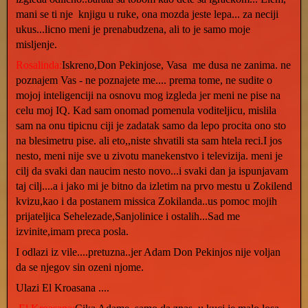
mani se ti nje knjigu u ruke, ona mozda jeste lepa... za neciji
ukus...licno meni je prenabudzena, ali to je samo moje
misljenje.
Rosalinda:
Iskreno,Don Pekinjose, Vasa me dusa ne zanima. ne
poznajem Vas - ne poznajete me.... prema tome, ne sudite o
mojoj inteligenciji na osnovu mog izgleda jer meni ne pise na
celu moj IQ. Kad sam onomad pomenula voditeljicu, mislila
sam na onu tipicnu ciji je zadatak samo da lepo procita ono sto
na blesimetru pise. ali eto,,niste shvatili sta sam htela reci.I jos
nesto, meni nije sve u zivotu manekenstvo i televizija. meni je
cilj da svaki dan naucim nesto novo...i svaki dan ja ispunjavam
taj cilj....a i jako mi je bitno da izletim na prvo mestu u Zokilend
kvizu,kao i da postanem missica Zokilanda..us pomoc mojih
prijateljica Sehelezade,Sanjolinice i ostalih...Sad me
izvinite,imam preca posla.
I odlazi iz vile....pretuzna..jer Adam Don Pekinjos nije voljan
da se njegov sin ozeni njome.
Ulazi El Kroasana ....