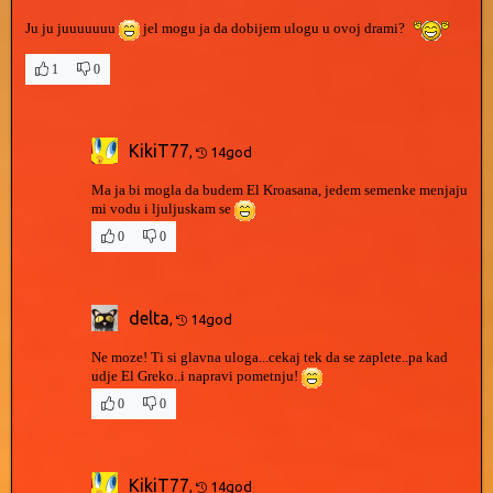
Ju ju juuuuuuu
jel mogu ja da dobijem ulogu u ovoj drami?
1
0
KikiT77
,
14god
Ma ja bi mogla da budem El Kroasana, jedem semenke menjaju
mi vodu i ljuljuskam se
0
0
delta
,
14god
Ne moze! Ti si glavna uloga...cekaj tek da se zaplete..pa kad
udje El Greko..i napravi pometnju!
0
0
KikiT77
,
14god