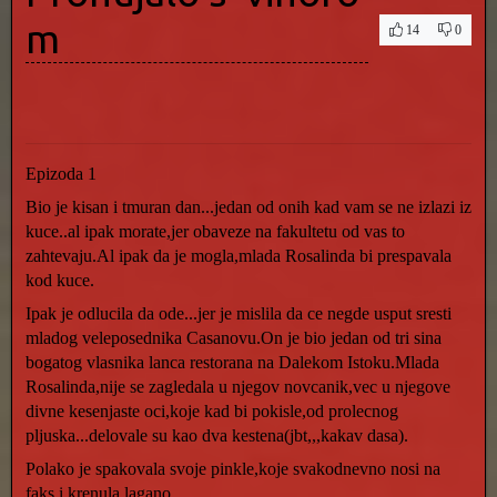
m
14
0
Epizoda 1
Bio je kisan i tmuran dan...jedan od onih kad vam se ne izlazi iz
kuce..al ipak morate,jer obaveze na fakultetu od vas to
zahtevaju.Al ipak da je mogla,mlada Rosalinda bi prespavala
kod kuce.
Ipak je odlucila da ode...jer je mislila da ce negde usput sresti
mladog veleposednika Casanovu.On je bio jedan od tri sina
bogatog vlasnika lanca restorana na Dalekom Istoku.Mlada
Rosalinda,nije se zagledala u njegov novcanik,vec u njegove
divne kesenjaste oci,koje kad bi pokisle,od prolecnog
pljuska...delovale su kao dva kestena(jbt,,,kakav dasa).
Polako je spakovala svoje pinkle,koje svakodnevno nosi na
faks i krenula lagano.