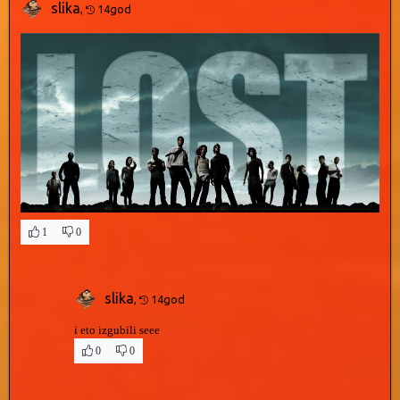
slika
,
14god
1
0
slika
,
14god
i eto izgubili seee
0
0