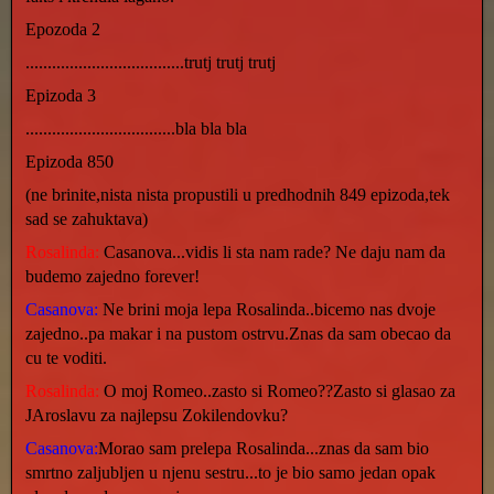
Epozoda 2
....................................trutj trutj trutj
Epizoda 3
..................................bla bla bla
Epizoda 850
(ne brinite,nista nista propustili u predhodnih 849 epizoda,tek
sad se zahuktava)
Rosalinda:
Casanova...vidis li sta nam rade? Ne daju nam da
budemo zajedno forever!
Casanova:
Ne brini moja lepa Rosalinda..bicemo nas dvoje
zajedno..pa makar i na pustom ostrvu.Znas da sam obecao da
cu te voditi.
Rosalinda:
O moj Romeo..zasto si Romeo??Zasto si glasao za
JAroslavu za najlepsu Zokilendovku?
Casanova:
Morao sam prelepa Rosalinda...znas da sam bio
smrtno zaljubljen u njenu sestru...to je bio samo jedan opak