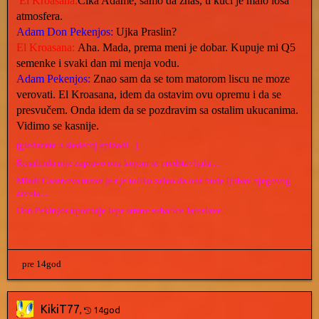
El Kroasana:
Cika Adame, samo da znas, u kuci je malo losa
atmosfera.
Adam Don Pekenjos:
Ujka Praslin?
El Kroasana:
Aha. Mada, prema meni je dobar. Kupuje mi Q5
semenke i svaki dan mi menja vodu.
Adam Pekenjos:
Znao sam da se tom matorom liscu ne moze
verovati. El Kroasana, idem da ostavim ovu opremu i da se
presvučem. Onda idem da se pozdravim sa ostalim ukucanima.
Vidimo se kasnije.
(gledacete u sledecoj epizodi...)
Rosalinda nije zapravo ona kojom se predstavljala....
Mladi Casanova tuzan je r je toliko zeleo da ona bude ljubav njegovog
zivota....
Don Pekinjos upoznaje lepe strane sobarice Jaroslave....
pre 14god
KikiT77
,
14god