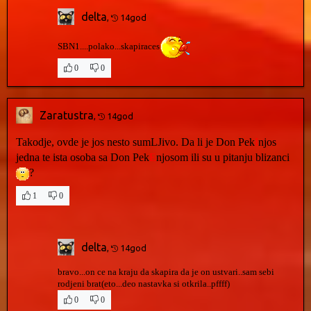
delta
,
14god
SBN1....polako...skapiraces
0
0
Zaratustra
,
14god
Takodje, ovde je jos nesto sumLJivo. Da li je Don Pek
I
njos
jedna te ista osoba sa Don Pek
E
njosom ili su u pitanju blizanci
?
1
0
delta
,
14god
bravo...on ce na kraju da skapira da je on ustvari..sam sebi
rodjeni brat(eto...deo nastavka si otkrila..pffff)
0
0