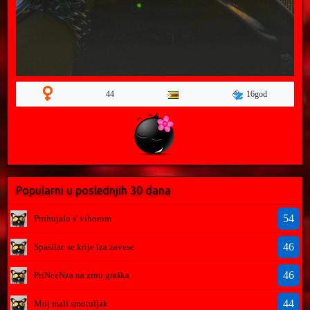
16god
44
Popularni u poslednjih 30 dana
54
Prohujalo s' vihorom
46
Spasilac se krije iza zavese
46
PriNceNza na zrnu graška
44
Moj mali smotuljak