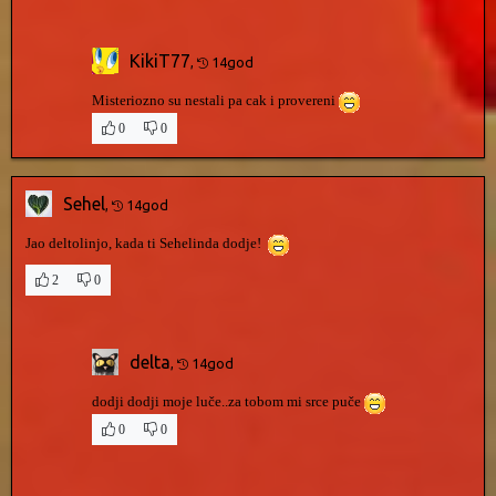
KikiT77
,
14god
Misteriozno su nestali pa cak i provereni
0
0
Sehel
,
14god
Jao deltolinjo, kada ti Sehelinda dodje!
2
0
delta
,
14god
dodji dodji moje luče..za tobom mi srce puče
0
0