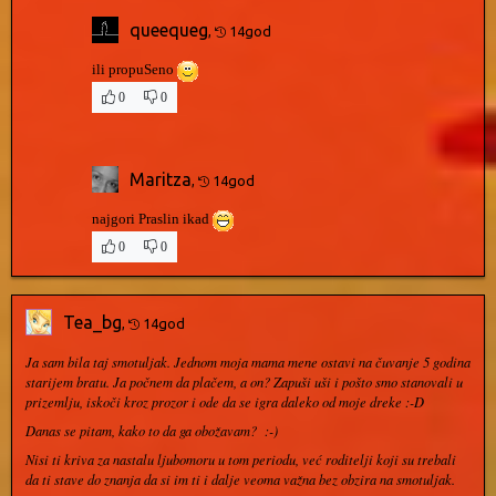
queequeg
,
14god
ili propuSeno
0
0
Maritza
,
14god
najgori Praslin ikad
0
0
Tea_bg
,
14god
Ja sam bila taj smotuljak. Jednom moja mama mene ostavi na čuvanje 5 godina
starijem bratu. Ja počnem da plačem, a on? Zapuši uši i pošto smo stanovali u
prizemlju, iskoči kroz prozor i ode da se igra daleko od moje dreke :-D
Danas se pitam, kako to da ga obožavam? :-)
Nisi ti kriva za nastalu ljubomoru u tom periodu, već roditelji koji su trebali
da ti stave do znanja da si im ti i dalje veoma važna bez obzira na smotuljak.