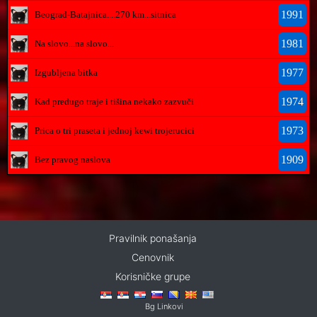
1991
Beograd-Batajnica....270 km...sitnica
1981
Na slovo...na slovo...
1977
Izgubljena bitka
1974
Kad predugo traje i tišina nekako zazvuči
1973
Prica o tri praseta i jednoj kewi trojerucici
1909
Bez pravog naslova
Pravilnik ponašanja
Cenovnik
Korisničke grupe
Bg Linkovi