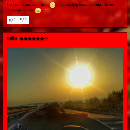
Sto i ja nemam takvu sestru
...nego starijeg brata namcora...ili sam
mozda ja namcor?
0
0
delta