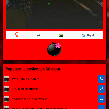
16god
44
Popularni u poslednjih 30 dana
54
Prohujalo s' vihorom
46
Moj mali smotuljak
44
Spasilac se krije iza zavese
44
Prica o tri praseta i jednoj kewi trojerucici