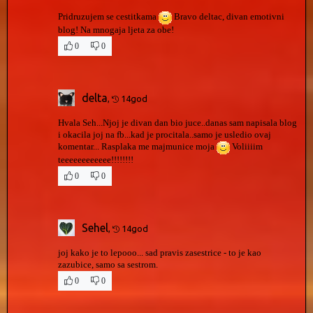
Pridruzujem se cestitkama
Bravo deltac, divan emotivni
blog! Na mnogaja ljeta za obe!
0
0
delta
,
14god
Hvala Seh...Njoj je divan dan bio juce..danas sam napisala blog
i okacila joj na fb...kad je procitala..samo je usledio ovaj
komentar... Rasplaka me majmunice moja
Voliiiim
teeeeeeeeeeee!!!!!!!!
0
0
Sehel
,
14god
joj kako je to lepooo... sad pravis zasestrice - to je kao
zazubice, samo sa sestrom.
0
0