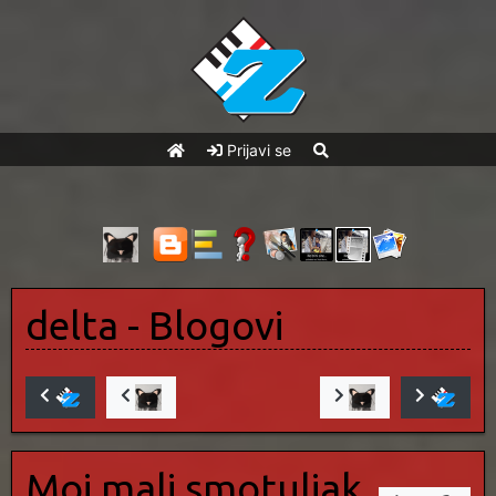
Prijavi se
delta
- Blogovi
Moj mali smotuljak