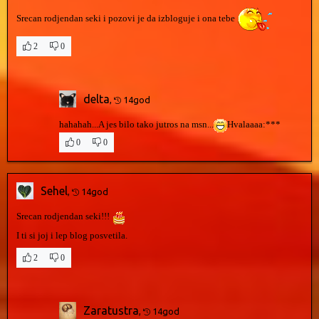
Srecan rodjendan seki i pozovi je da izbloguje i ona tebe
2
0
delta
,
14god
hahahah...A jes bilo tako jutros na msn...
Hvalaaaa:***
0
0
Sehel
,
14god
Srecan rodjendan seki!!!
I ti si joj i lep blog posvetila.
2
0
Zaratustra
,
14god