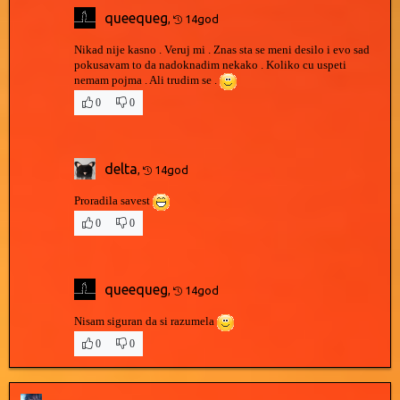
queequeg
,
14god
Nikad nije kasno . Veruj mi . Znas sta se meni desilo i evo sad
pokusavam to da nadoknadim nekako . Koliko cu uspeti
nemam pojma . Ali trudim se .
0
0
delta
,
14god
Proradila savest
0
0
queequeg
,
14god
Nisam siguran da si razumela
0
0