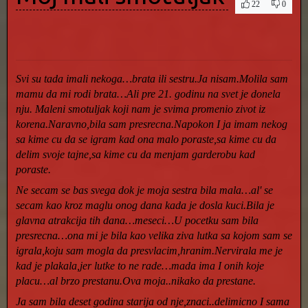
22
0
Svi su tada imali nekoga…brata ili sestru.Ja nisam.Molila sam
mamu da mi rodi brata…Ali pre 21. godinu na svet je donela
nju. Maleni smotuljak koji nam je svima promenio zivot iz
korena.Naravno,bila sam presrecna.Napokon I ja imam nekog
sa kime cu da se igram kad ona malo poraste,sa kime cu da
delim svoje tajne,sa kime cu da menjam garderobu kad
poraste.
Ne secam se bas svega dok je moja sestra bila mala…al' se
secam kao kroz maglu onog dana kada je dosla kuci.Bila je
glavna atrakcija tih dana…meseci…U pocetku sam bila
presrecna…ona mi je bila kao velika ziva lutka sa kojom sam se
igrala,koju sam mogla da presvlacim,hranim.Nervirala me je
kad je plakala,jer lutke to ne rade…mada ima I onih koje
placu…al brzo prestanu.Ova moja..nikako da prestane.
Ja sam bila deset godina starija od nje,znaci..delimicno I sama