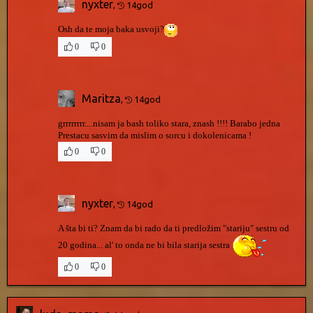
nyxter
,
14god
Osh da te moja baka usvoji?
0
0
Maritza
,
14god
grrrrrrrr....nisam ja bash toliko stara, znash !!!! Barabo jedna
Prestacu sasvim da mislim o sorcu i dokolenicama !
0
0
nyxter
,
14god
A šta bi ti? Znam da bi rado da ti predložim "stariju" sestru od
20 godina... al' to onda ne bi bila starija sestra
0
0