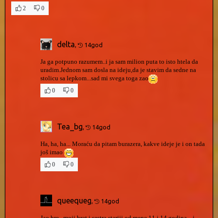
2
0
delta
,
14god
Ja ga potpuno razumem..i ja sam milion puta to isto htela da
uradim.Jednom sam dosla na ideju,da je stavim da sedne na
stolicu sa lepkom...sad mi svega toga zao
0
0
Tea_bg
,
14god
Ha, ha, ha... Moraću da pitam burazera, kakve ideje je i on tada
još imao
0
0
queequeg
,
14god