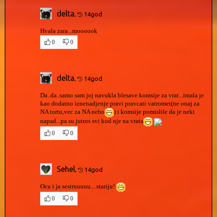
delta
,
14god
Hvala zara...moooook
0
0
delta
,
14god
Da..da..samo sam joj navukla blesave komsije za vrat...imala je
kao dodatno iznenadjenje pravi pravcati vatromet(ne onaj za
NA tortu,vec za NA nebo
) i komsije pomislile da je neki
napad...pa su jutros svi kod nje na vrata
0
0
Sehel
,
14god
Ocu i ja sestruuuuu... stariju!
0
0