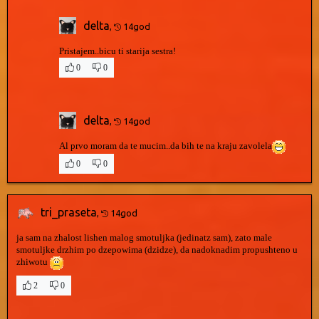
delta
,
14god
Pristajem..bicu ti starija sestra!
0
0
delta
,
14god
Al prvo moram da te mucim..da bih te na kraju zavolela
0
0
tri_praseta
,
14god
ja sam na zhalost lishen malog smotuljka (jedinatz sam), zato male
smotuljke drzhim po dzepowima (dzidze), da nadoknadim propushteno u
zhiwotu
2
0