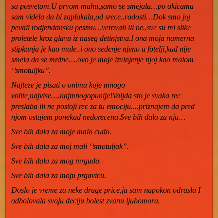
sa posvetom.U prvom mahu,samo se smejala…po okicama
sam videla da bi zaplakala,od srece..radosti…Dok smo joj
pevali rodjendansku pesmu…verovali ili ne..sve su mi slike
proletele kroz glavu iz naseg detinjstva.I ona moja namerna
stipkanja je kao male..i ono sedenje njeno u fotelji,kad nije
smela da se mrdne….ovo je moje izvinjenje njoj kao malom
‘’smotuljku’’.
Najteze je pisati o onima koje mnogo
volite,najvise….najmnogopunije!Valjda sto je svaka rec
preslaba ili ne postoji rec za tu emociju....priznajem da pred
njom ostajem ponekad nedorecena.Sve bih dala za nju…
Sve bih dala za moje malo cudo.
Sve bih dala za moj mali ‘’smotuljak’’.
Sve bih dala za mog mrguda.
Sve bih dala za moju prgavicu.
Doslo je vreme za neke druge price,ja sam napokon odrasla I
odbolovala svoju deciju bolest zvanu ljubomora.