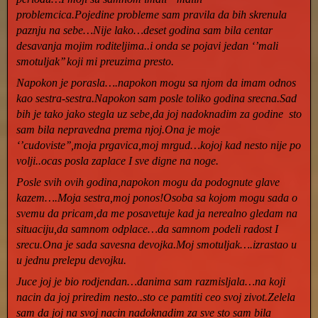
problemcica.Pojedine probleme sam pravila da bih skrenula
paznju na sebe…Nije lako…deset godina sam bila centar
desavanja mojim roditeljima..i onda se pojavi jedan ‘’mali
smotuljak’’ koji mi preuzima presto.
Napokon je porasla….napokon mogu sa njom da imam odnos
kao sestra-sestra.Napokon sam posle toliko godina srecna.Sad
bih je tako jako stegla uz sebe,da joj nadoknadim za godine sto
sam bila nepravedna prema njoj.Ona je moje
‘’cudoviste’’,moja prgavica,moj mrgud…kojoj kad nesto nije po
volji..ocas posla zaplace I sve digne na noge.
Posle svih ovih godina,napokon mogu da podognute glave
kazem….Moja sestra,moj ponos!Osoba sa kojom mogu sada o
svemu da pricam,da me posavetuje kad ja nerealno gledam na
situaciju,da samnom odplace…da samnom podeli radost I
srecu.Ona je sada savesna devojka.Moj smotuljak….izrastao u
u jednu prelepu devojku.
Juce joj je bio rodjendan…danima sam razmisljala…na koji
nacin da joj priredim nesto..sto ce pamtiti ceo svoj zivot.Zelela
sam da joj na svoj nacin nadoknadim za sve sto sam bila