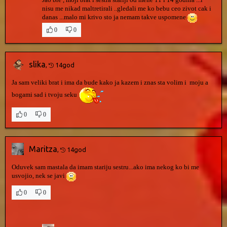
Jao bre , moji brat i sestra stariji od mene 11 i 14 godina ...i
nisu me nikad maltretirali ..gledali me ko bebu ceo zivot cak i
danas ...malo mi krivo sto ja nemam takve uspomene
0
0
slika
,
14god
Ja sam veliki brat i ima da bude kako ja kazem i znas sta volim i moju a
bogami sad i tvoju seku
0
0
Maritza
,
14god
Oduvek sam mastala da imam stariju sestru...ako ima nekog ko bi me
usvojio, nek se javi
0
0