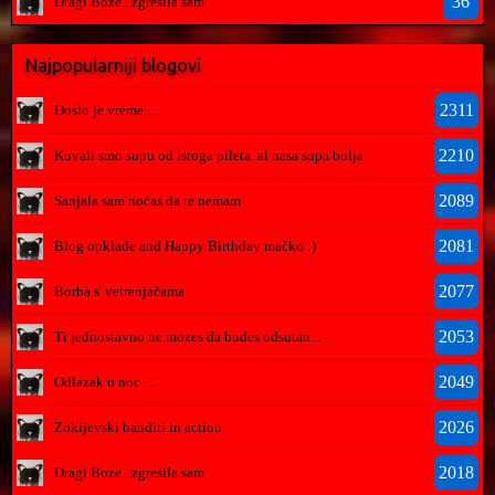
36
Dragi Boze...zgresila sam
Najpopularniji blogovi
2311
Doslo je vreme....
2210
Kuvali smo supu od istoga pileta..al nasa supa bolja
2089
Sanjala sam noćas da te nemam
2081
Blog opklade and Happy Birthday mačko :)
2077
Borba s' vetrenjačama
2053
Ti jednostavno ne mozes da budes odsutan...
2049
Odlazak u noc ....
2026
Zokijevski banditi in action
2018
Dragi Boze...zgresila sam