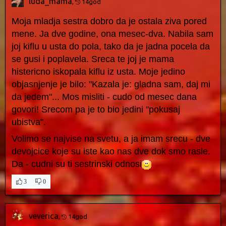
luda_mama
,
14god
Moja mladja sestra dobro da je ostala ziva pored
mene. Ja dve godine, ona mesec-dva. Nabila sam
joj kiflu u usta do pola, tako da je jadna pocela da
se gusi i poplavela. Sreca te joj je mama
histericno iskopala kiflu iz usta. Moje jedino
objasnjenje je bilo: "Kazala je: gladna sam, daj mi
da jedem"... Mos misliti - cudo od mesec dana
govori! Srecom pa je to bio jedini "pokusaj
ubistva".
Volimo se najvise na svetu, a ja imam srecu - dve
devojcice koje su iste kao nas dve dok smo rasle.
Da - cudni su ti sestrinski odnosi
3
0
veverica
,
14god