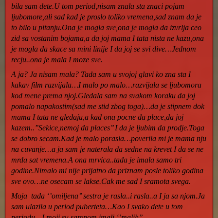
bila sam dete.U tom period,nisam znala sta znaci pojam
ljubomore,ali sad kad je proslo toliko vremena,sad znam da je
to bilo u pitanju.Ona je mogla sve,ona je mogla da izvrlja ceo
zid sa vostanim bojama,a da joj mama I tata nista ne kazu,ona
je mogla da skace sa mini linije I da joj se svi dive…Jednom
recju..ona je mala I moze sve.
A ja? Ja nisam mala? Tada sam u svojoj glavi ko zna sta I
kakav film razvijala…I malo po malo…razvijala se ljubomora
kod mene prema njoj.Gledala sam na svakom koraku da joj
pomalo napakostim(sad me stid zbog toga)…da je stipnem dok
mama I tata ne gledaju,a kad ona pocne da place,da joj
kazem..’’Sekice,nemoj da places’’ I da je ljubim da prodje.Toga
se dobro secam.Kad je malo porasla…poverila mi je mama nju
na cuvanje…a ja sam je naterala da sedne na krevet I da se ne
mrda sat vremena.A ona mrvica..tada je imala samo tri
godine.Nimalo mi nije prijatno da priznam posle toliko godina
sve ovo…ne osecam se lakse.Cak me sad I sramota svega.
Moja tada ‘’omiljena’’ sestra je rasla..i rasla..a I ja sa njom.Ja
sam ulazila u period puberteta…Kao I svako dete u tom
periodu…I moji su samnom imali ‘’malih’’