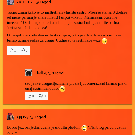
aurrora
,
14god
Tocno znam kako je to maltretirati vlastitu sestru. Moja je starija 3 godine
od mene pa sam je znala mlatiti i usput vikati: "Mamaaaaa, Suze me
tuceeee!" Onda majka uleti u sobu pa jos sestra i od nje dobije batina.
Jeziva sam bila, je-zi-va!
Oduvijek smo bile dva razlicita svijeta, tako je i dan danas a opet...sve
bismo ucinile jedna za drugu. Cudne su te sestrinske veze
1
0
delta
,
14god
sad je sve drugacije...mene prosla ljubomora...sad imamo pravi
onaj sestrinski odnos
0
0
gipsy
,
14god
Dobro je... bar jedna ucena je urodila plodom
"Pisi blog pa cu pustim
Zoki!"