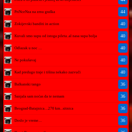
44
PriNceNza na zrnu graška
40
Zokijevski banditi in action
40
Kuvali smo supu od istoga pileta..al nasa supa bolja
40
Odlazak u noc ....
40
Ne pokušavaj
40
Kad predugo traje i tišina nekako zazvuči
36
Balkanski tango
36
Sanjala sam noćas da te nemam
36
Beograd-Batajnica....270 km...sitnica
36
Doslo je vreme....