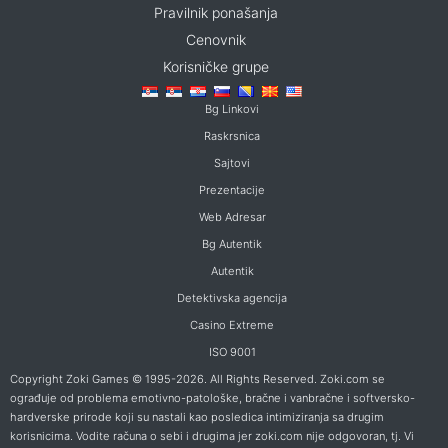
Pravilnik ponašanja
Cenovnik
Korisničke grupe
Bg Linkovi
Raskrsnica
Sajtovi
Prezentacije
Web Adresar
Bg Autentik
Autentik
Detektivska agencija
Casino Extreme
ISO 9001
Copyright Zoki Games © 1995-2026. All Rights Reserved. Zoki.com se
ograđuje od problema emotivno-patološke, bračne i vanbračne i softversko-
hardverske prirode koji su nastali kao posledica intimiziranja sa drugim
korisnicima. Vodite računa o sebi i drugima jer zoki.com nije odgovoran, tj. Vi