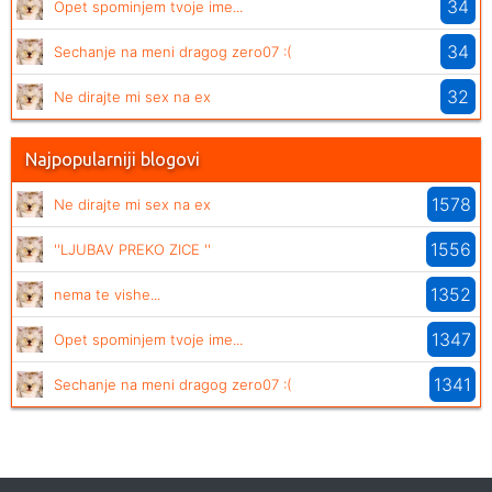
34
Opet spominjem tvoje ime...
34
Sechanje na meni dragog zero07 :(
32
Ne dirajte mi sex na ex
Najpopularniji blogovi
1578
Ne dirajte mi sex na ex
1556
''LJUBAV PREKO ZICE ''
1352
nema te vishe...
1347
Opet spominjem tvoje ime...
1341
Sechanje na meni dragog zero07 :(