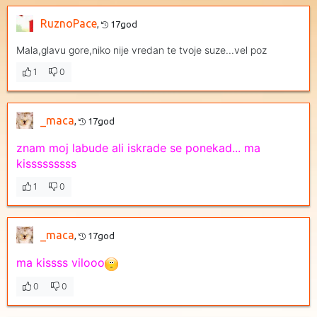
RuznoPace
,
17god
Mala,glavu gore,niko nije vredan te tvoje suze...vel poz
1
0
_maca
,
17god
znam moj labude ali iskrade se ponekad... ma
kisssssssss
1
0
_maca
,
17god
ma kissss vilooo
0
0