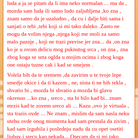
luda a ja se pitam da li ima neko normalan ... ma da ,
mozda sam luda ili samo ludo zaljubljena ,ko zna ,
znam samo da je uzaludno , da cu i dalje biti sama i
sanjati o tebi ,tebi koji si mi tako daleko .Zasto ne
mogu da volim njega ,njega koji me moli za samo
malo paznje , koji ne trazi previse jer zna... da ,on zna
ko je u ovom delicu mog puknutog srca , on zna , zna
zbog koga se seta oglda u mojim ocima i zbog koga
one ostaju tuzne cak i kad se smejem .
Volela bih da te sretnem ,da zavirim u te tvoje lepe
smedje okice i da ti kazem , ne, nista ti ne bih rekla ,
shvatio bi , mozda bi shvatio a mozda bi glavu
okrenuo ...ko zna , sreco , sta bi bilo kad bi...znam
mrzis kad te zovem sreco ali ... Kazu ,ovo je virtuala ,
sta trazis ovde ... Ne znam , mislim da sam nasla neku
utehu ovde onog momenta kad sam prestala da zivim ,
kad sam izgubila i poslednju nadu da cu opet osetiti
ljubav i srecu kao nekada... Osecam da si mi tako