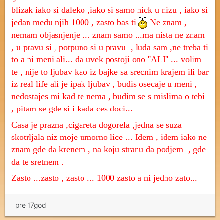
blizak iako si daleko ,iako si samo nick u nizu , iako si
jedan medu njih 1000 , zasto bas ti
Ne znam ,
nemam objasnjenje ... znam samo ...ma nista ne znam
, u pravu si , potpuno si u pravu , luda sam ,ne treba ti
to a ni meni ali... da uvek postoji ono ''ALI'' ... volim
te , nije to ljubav kao iz bajke sa srecnim krajem ili bar
iz real life ali je ipak ljubav , budis osecaje u meni ,
nedostajes mi kad te nema , budim se s mislima o tebi
, pitam se gde si i kada ces doci...
Casa je prazna ,cigareta dogorela ,jedna se suza
skotrljala niz moje umorno lice ... Idem , idem iako ne
znam gde da krenem , na koju stranu da podjem , gde
da te sretnem .
Zasto ...zasto , zasto ... 1000 zasto a ni jedno zato...
pre 17god