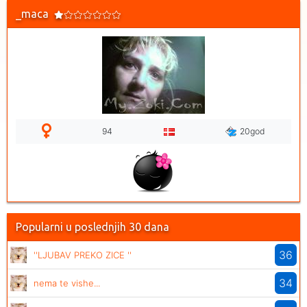
_maca
94
20god
Popularni u poslednjih 30 dana
36
''LJUBAV PREKO ZICE ''
34
nema te vishe...