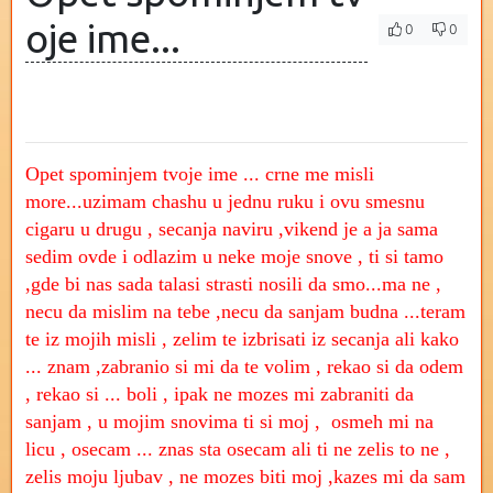
oje ime...
0
0
Opet spominjem tvoje ime ... crne me misli
more...uzimam chashu u jednu ruku i ovu smesnu
cigaru u drugu , secanja naviru ,vikend je a ja sama
sedim ovde i odlazim u neke moje snove , ti si tamo
,gde bi nas sada talasi strasti nosili da smo...ma ne ,
necu da mislim na tebe ,necu da sanjam budna ...teram
te iz mojih misli , zelim te izbrisati iz secanja ali kako
... znam ,zabranio si mi da te volim , rekao si da odem
, rekao si ... boli , ipak ne mozes mi zabraniti da
sanjam , u mojim snovima ti si moj , osmeh mi na
licu , osecam ... znas sta osecam ali ti ne zelis to ne ,
zelis moju ljubav , ne mozes biti moj ,kazes mi da sam