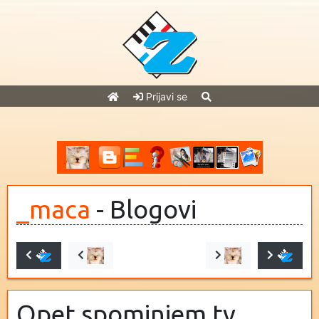
Prijavi se
_maca
- Blogovi
Opet spominjem tv