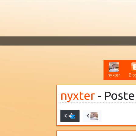
nyxter
Blo
nyxter
- Poste