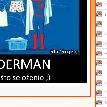
P
Z
n
T
K
M
N
J
T
Z
R