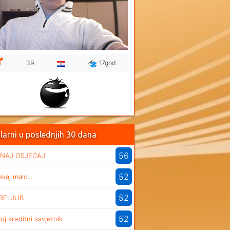
39
17god
larni u poslednjih 30 dana
56
NAJ OSJEĆAJ
52
ekaj malo...
52
RELJUB
52
oj kreditni savjetnik