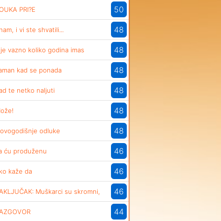
50
OUKA PRI?E
48
nam, i vi ste shvatili...
48
ije vazno koliko godina imas
48
aman kad se ponada
48
ad te netko naljuti
48
ože!
48
ovogodišnje odluke
46
a ću produženu
46
ko kaže da
46
AKLJUČAK: Muškarci su skromni,
44
AZGOVOR