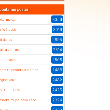
pularniji posteri
3356
ekaj malo...
3016
er WC papir
2895
d danas
2514
ajica za 1. maj
2506
tatus veze:
2488
a?im tu postere k'o crnac
2482
agina kau?
2425
IVOT JE IGRA
2324
a neka mi jos neko kaze...