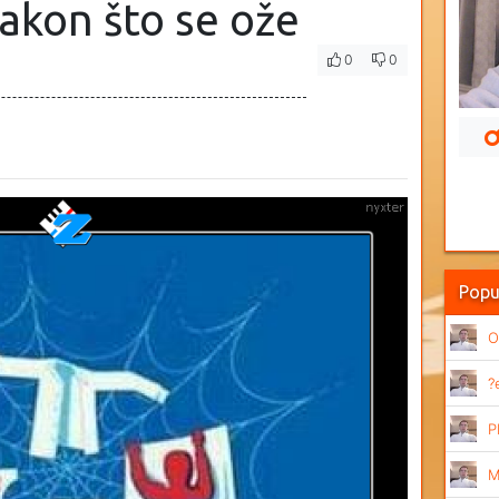
kon što se ože
0
0
Popu
O
?
P
M