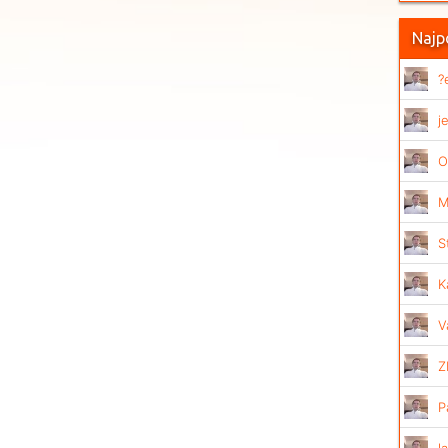
Najpo
?
j
O
M
S
K
V
Z
P