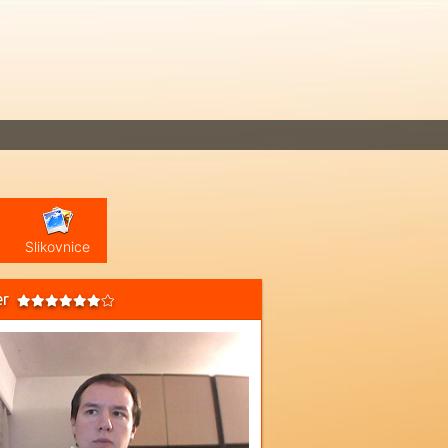
Slikovnice
er