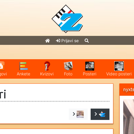
Prijavi se
govi
Ankete
Kvizovi
Foto
Posteri
Video posteri
nyxt
ri