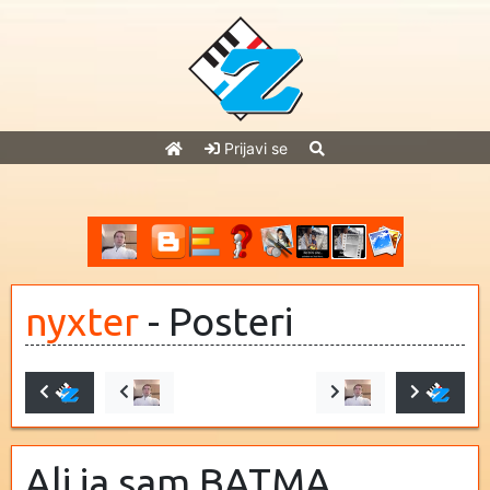
Prijavi se
nyxter
- Posteri
Ali ja sam BATMA