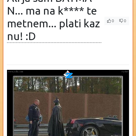
N... ma na k**** te
metnem... plati kaz
0
0
nu! :D