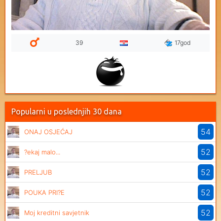
39
17god
Popularni u poslednjih 30 dana
54
ONAJ OSJEĆAJ
52
?ekaj malo...
52
PRELJUB
52
POUKA PRI?E
52
Moj kreditni savjetnik