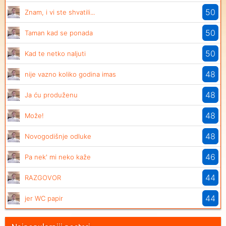
50
Znam, i vi ste shvatili...
50
Taman kad se ponada
50
Kad te netko naljuti
48
nije vazno koliko godina imas
48
Ja ću produženu
48
Može!
48
Novogodišnje odluke
46
Pa nek' mi neko kaže
44
RAZGOVOR
44
jer WC papir