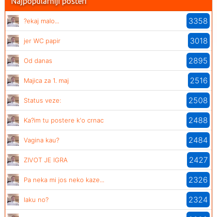
Najpopularniji posteri
3358
?ekaj malo...
3018
jer WC papir
2895
Od danas
2516
Majica za 1. maj
2508
Status veze:
2488
Ka?im tu postere k'o crnac
2484
Vagina kau?
2427
ZIVOT JE IGRA
2326
Pa neka mi jos neko kaze...
2324
laku no?