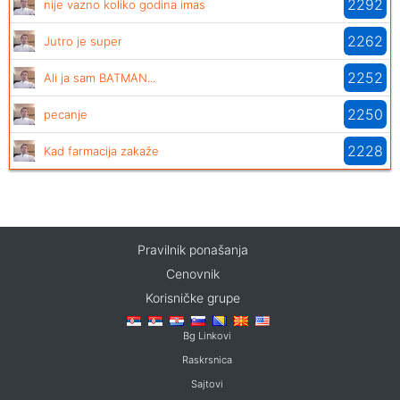
2292
nije vazno koliko godina imas
2262
Jutro je super
2252
Ali ja sam BATMAN...
2250
pecanje
2228
Kad farmacija zakaže
Pravilnik ponašanja
Cenovnik
Korisničke grupe
Bg Linkovi
Raskrsnica
Sajtovi