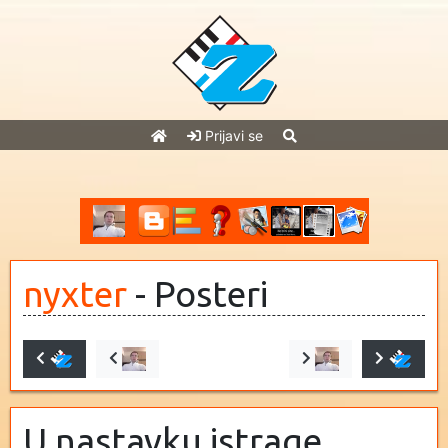
Prijavi se
nyxter
- Posteri
U nastavku istrage