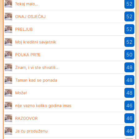
52
?ekaj malo...
52
ONAJ OSJEĆAJ
52
PRELJUB
52
Moj kreditni savjetnik
50
POUKA PRI?E
48
Znam, i vi ste shvatili...
48
Taman kad se ponada
48
Može!
46
nije vazno koliko godina imas
46
RAZGOVOR
46
Ja ću produženu