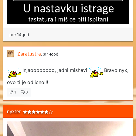
pre 14god
Zaratustra
,
14god
Injaoooooooo, jadni mishevi
Bravo nyx,
ovo ti je odlicno!!!
1
0
nyxter