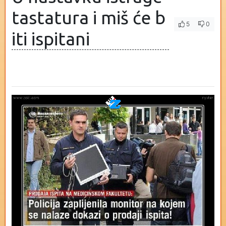
tastatura i miš će b
5
0
iti ispitani