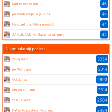
46
Kad te netko naljuti
44
jer kontracepcija je bitna
44
Halo, jel' ovo hitna pomoć?
44
ZAKLJUČAK: Muškarci su skromni,
Najpopularniji posteri
3354
?ekaj malo...
3014
jer WC papir
2893
Od danas
2514
Majica za 1. maj
2504
Status veze:
2484
Ka?im tu postere k'o crnac