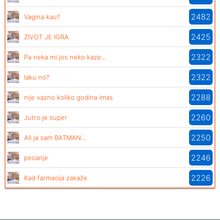
2482
Vagina kau?
2425
ZIVOT JE IGRA
2322
Pa neka mi jos neko kaze...
2322
laku no?
2288
nije vazno koliko godina imas
2260
Jutro je super
2250
Ali ja sam BATMAN...
2246
pecanje
2226
Kad farmacija zakaže