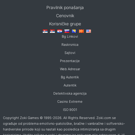
Pravilnik ponašanja
Cenovnik
Korisničke grupe
Bg Linkovi
Raskrsnica
Sajtovi
Prezentacije
Web Adresar
Bg Autentik
Autentik
Detektivska agencija
Casino Extreme
ISO 9001
Copyright Zoki Games © 1995-2026. All Rights Reserved. Zoki.com se
ograđuje od problema emotivno-patološke, bračne i vanbračne i softversko-
hardverske prirode koji su nastali kao posledica intimiziranja sa drugim
korisnicima. Vodite računa o sebi i drugima jer zoki.com nije odgovoran, tj. Vi