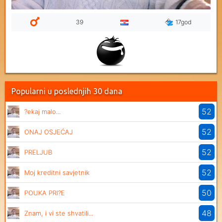
39
17god
Popularni u poslednjih 30 dana
52
?ekaj malo...
52
ONAJ OSJEĆAJ
52
PRELJUB
52
Moj kreditni savjetnik
50
POUKA PRI?E
48
Znam, i vi ste shvatili...