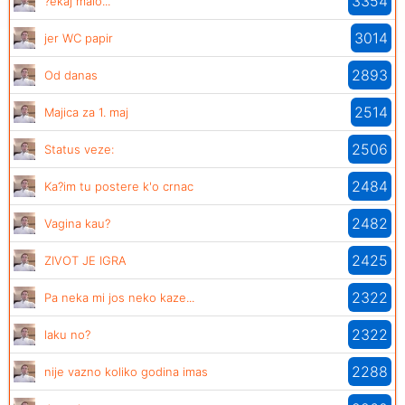
3354
?ekaj malo...
3014
jer WC papir
2893
Od danas
2514
Majica za 1. maj
2506
Status veze:
2484
Ka?im tu postere k'o crnac
2482
Vagina kau?
2425
ZIVOT JE IGRA
2322
Pa neka mi jos neko kaze...
2322
laku no?
2288
nije vazno koliko godina imas