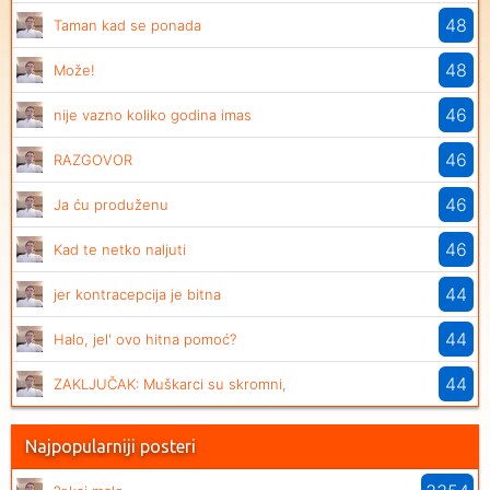
48
Taman kad se ponada
48
Može!
46
nije vazno koliko godina imas
46
RAZGOVOR
46
Ja ću produženu
46
Kad te netko naljuti
44
jer kontracepcija je bitna
44
Halo, jel' ovo hitna pomoć?
44
ZAKLJUČAK: Muškarci su skromni,
Najpopularniji posteri