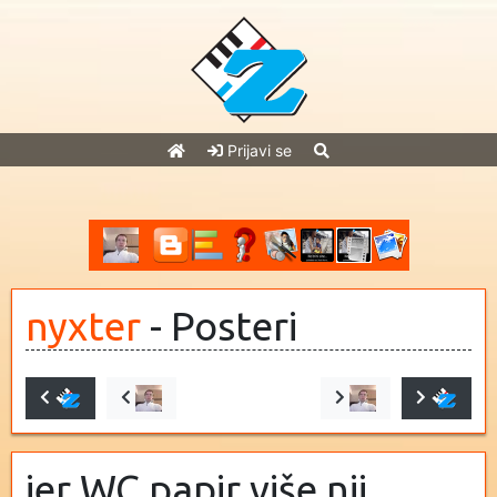
Prijavi se
nyxter
- Posteri
jer WC papir više nij