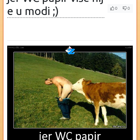
e u modi ;)
0
0