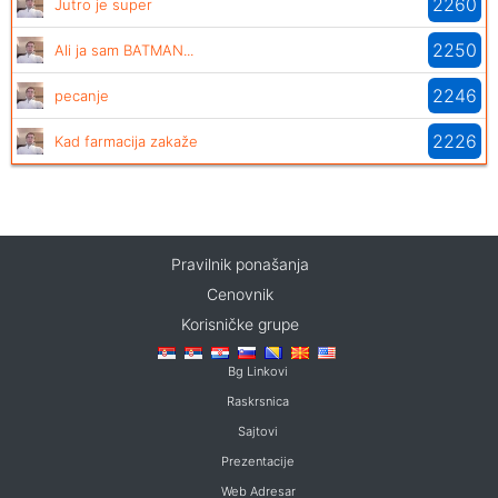
2260
Jutro je super
2250
Ali ja sam BATMAN...
2246
pecanje
2226
Kad farmacija zakaže
Pravilnik ponašanja
Cenovnik
Korisničke grupe
Bg Linkovi
Raskrsnica
Sajtovi
Prezentacije
Web Adresar