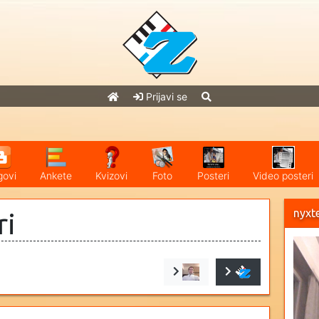
Prijavi se
govi
Ankete
Kvizovi
Foto
Posteri
Video posteri
nyxt
ri