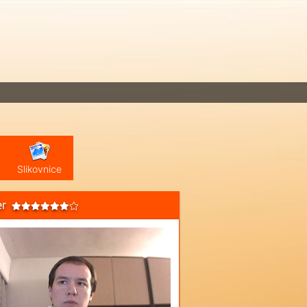
Slikovnice
er