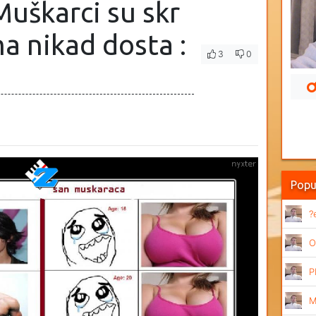
uškarci su skr
a nikad dosta :
3
0
Popu
?
O
P
M