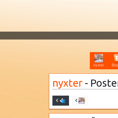
nyxter
Blo
nyxter
- Poste