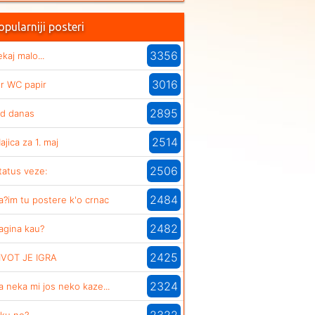
pularniji posteri
3356
ekaj malo...
3016
er WC papir
2895
d danas
2514
ajica za 1. maj
2506
tatus veze:
2484
a?im tu postere k'o crnac
2482
agina kau?
2425
IVOT JE IGRA
2324
a neka mi jos neko kaze...