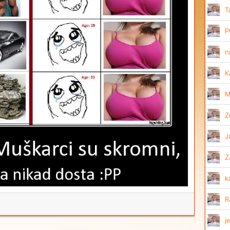
T
P
n
K
M
Z
J
Z
k
R
j