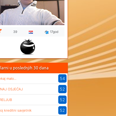
39
17god
larni u poslednjih 30 dana
54
ekaj malo...
52
NAJ OSJEĆAJ
52
RELJUB
52
oj kreditni savjetnik