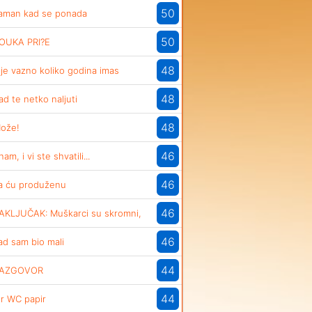
50
aman kad se ponada
50
OUKA PRI?E
48
ije vazno koliko godina imas
48
ad te netko naljuti
48
ože!
46
nam, i vi ste shvatili...
46
a ću produženu
46
AKLJUČAK: Muškarci su skromni,
46
ad sam bio mali
44
AZGOVOR
44
er WC papir