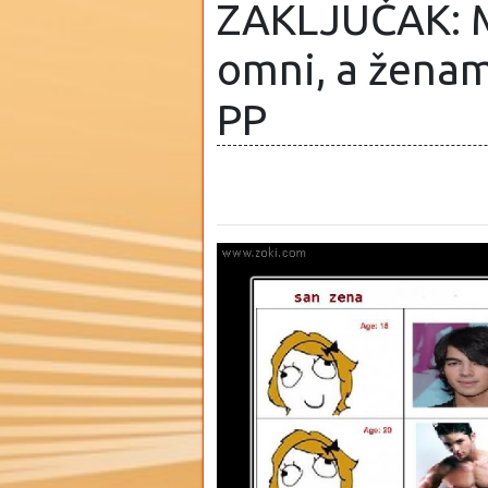
ZAKLJUČAK: M
omni, a ženam
PP