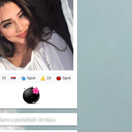
33
5god
10
5god
larni u poslednjih 30 dana