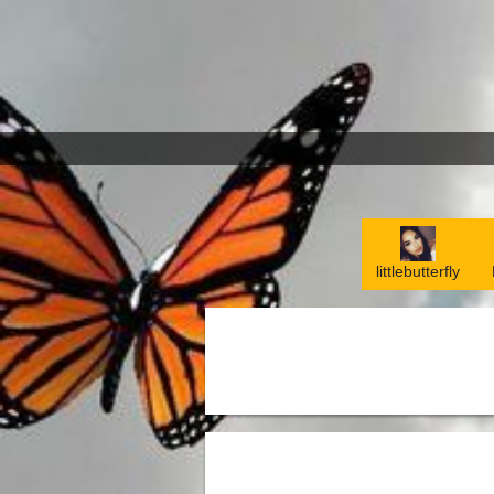
littlebutterfly
littlebutterfly
Nema artikala u sekcij