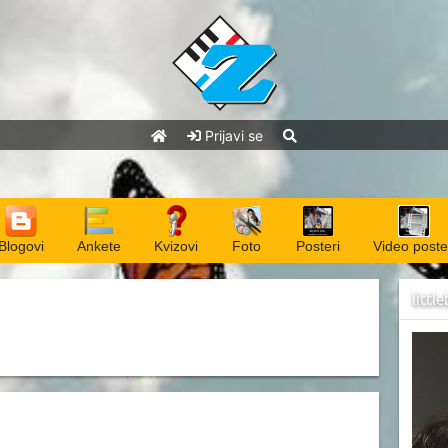
Prijavi se
Blogovi
Ankete
Kvizovi
Foto
Posteri
Video poste
littl
- Blogovi
i
littlebutterfly
- Blogovi