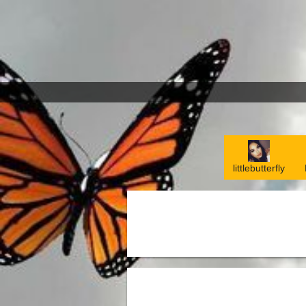
littlebutterfly
littlebutterfly
Nema artikala u sekcij