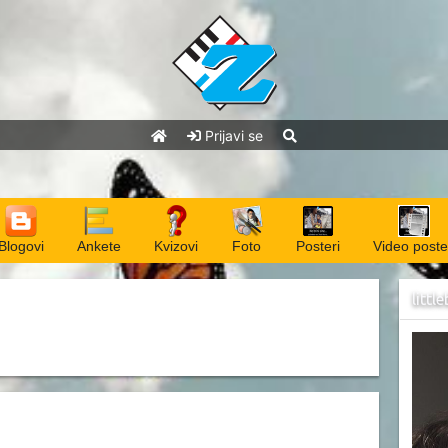
Prijavi se
Blogovi
Ankete
Kvizovi
Foto
Posteri
Video poste
littl
- Ankete
i
littlebutterfly
- Ankete