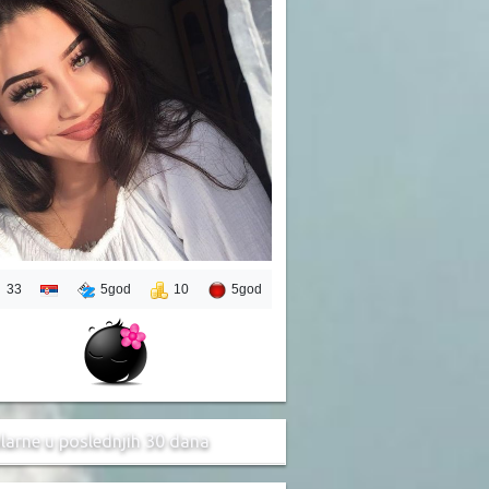
33
5god
10
5god
larne u poslednjih 30 dana