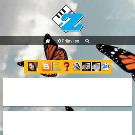
Prijavi se
littlebutterfly
- Posteri
Nema artikala u sekciji
littlebutterfly
-
Posteri