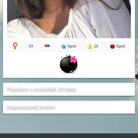
33
5god
10
5god
Popularni u poslednjih 30 dana
Najpopularniji posteri