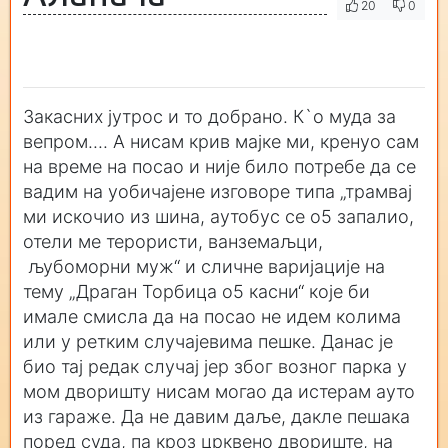
20
0
Закасних јутрос и то добрано. К`о муда за
вепром.... А нисам крив мајке ми, кренуо сам
на време на посао и није било потребе да се
вадим на уобичајене изговоре типа „трамвај
ми искочио из шина, аутобус се о5 запалио,
отели ме терористи, ванземаљци,
љубоморни муж“ и сличне варијације на
тему „Драган Торбица о5 касни“ које би
имале смисла да на посао не идем колима
или у ретким случајевима пешке. Данас је
био тај редак случај јер због возног парка у
мом дворишту нисам могао да истерам ауто
из гараже. Да не давим даље, дакле пешака
поред суда, па кроз црквено двориште, на