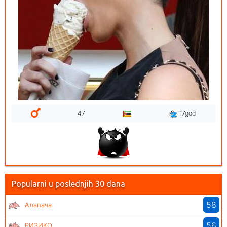
47
17god
Popularni u poslednjih 30 dana
58
Алапача
56
РИЗИКО