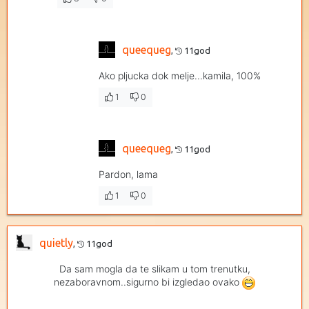
queequeg
,
11god
Ako pljucka dok melje...kamila, 100%
1
0
queequeg
,
11god
Pardon, lama
1
0
quietly
,
11god
Da sam mogla da te slikam u tom trenutku,
nezaboravnom..sigurno bi izgledao ovako