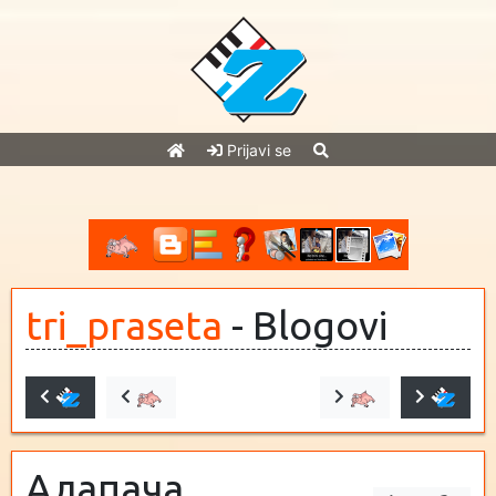
Prijavi se
tri_praseta
- Blogovi
Алапача