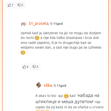
7
0
tri_praseta
,
11god
zamisli kad ja (aktzenat na ja) ne mogu da dodjem
do rechi
a nije bila toliko shashawa i brza dok
smo radili zajedno, ili je to drugachije kad se
widjamo swaki dan, a sad nije dugo pa se uzhelela
4
0
slika
,
11god
набада на
A akav bi bio qui
kad "
штиклице и меша дупетом
" nije
uspeo da joj kaze ni da se ofarba u crveno