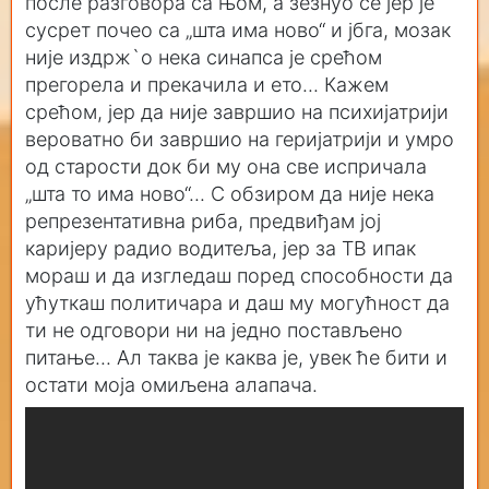
после разговора са њом, а зезнуо се јер је
сусрет почео са „шта има ново“ и јбга, мозак
није издрж`о нека синапса је срећом
прегорела и прекачила и ето... Кажем
срећом, јер да није завршио на психијатрији
вероватно би завршио на геријатрији и умро
од старости док би му она све испричала
„шта то има ново“... С обзиром да није нека
репрезентативна риба, предвиђам јој
каријеру радио водитеља, јер за ТВ ипак
мораш и да изгледаш поред способности да
ућуткаш политичара и даш му могућност да
ти не одговори ни на једно постављено
питање... Ал таква је каква је, увек ће бити и
остати моја омиљена алапача.