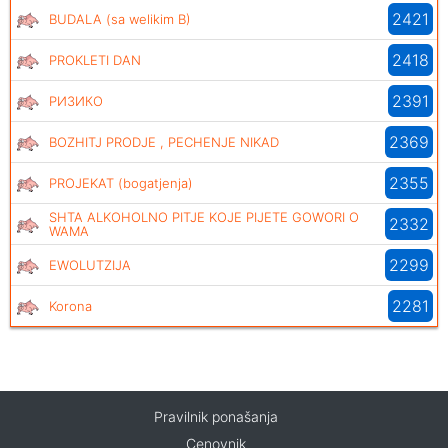
2421
BUDALA (sa welikim B)
2418
PROKLETI DAN
2391
РИЗИКО
2369
BOZHITJ PRODJE , PECHENJE NIKAD
2355
PROJEKAT (bogatjenja)
SHTA ALKOHOLNO PITJE KOJE PIJETE GOWORI O
2332
WAMA
2299
EWOLUTZIJA
2281
Korona
Pravilnik ponašanja
Cenovnik