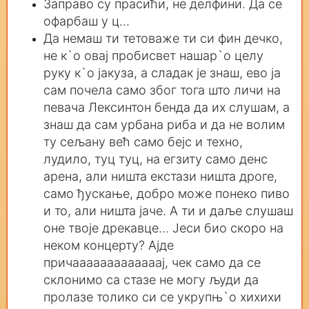
Заправо су прасићи, не делфини. Да се
офарбаш у ц...
Да немаш ти тетоваже ти си фин дечко,
не к`о овај пробисвет нашар`о целу
руку к`о јакуза, а сладак је знаш, ево ја
сам почела само због тога што личи на
певача Лексинтон бенда да их слушам, а
знаш да сам урбана риба и да не волим
ту сељану већ само бејс и техно,
лудило, туц туц, на егзиту само денс
арена, али ништа екстази ништа дроге,
само ђускање, добро може понеко пиво
и то, али ништа јаче. А ти и даље слушаш
оне твоје дрекавце... Јеси био скоро на
неком концерту? Ајде
причааааааааааааај, чек само да се
склонимо са стазе не могу људи да
пролазе толико си се укрупњ`о хихихи