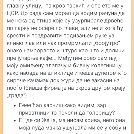
главну улицу, па кроз паркић и опс ето ме у
ЦСР. До сада сам морао да водим рачуна да
ме нека од птица које су узурпирале дрвеће
по парку не осере по глави, али не и кога ћу
срести и поздравити подизањем руке уз
климоглав или чак промрмљати „бројутро“
онако намћорасто и штуро као што и доличи
пре јутарње кафе... Међутим срео сам њу,
моју омиљену алапачу и бившу колегиницу
како набада на штиклице и меша дупетом к`о
сироче качамак док жури да не закасни на
пос`о (бивша фирма је на скроз другом крају
„града“)...
Ееее ћао касниш како видим, зар
приватници то почели да толеришу?
Е `де си Жеца, ма нисам крива, него она
моја луда мачка ушуњала ми се у собу и