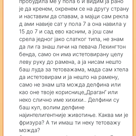
пробудила ме у пола 6 и видим ја рано
је да кренем, окренем се на другу страну
и наставим да спавам, а мајци сам рекла
д ами навије сат у пола 7 а она навила у
15 до 7 и сад ево касним, а још сам
срела једног јако слатког типа, не знам
да ли га знаш личи на певача Лехингтон
бенда, само он има истетовирану целу
леву руку до рамена, а ја нисам нешто
баш луда за тетоважама, мада сам хтела
да истетовирам и ја нешто на рамену,
само не знам шта можда делфина или
као оне твоје кориснице„Драган“ или
неко слично име хихихи.. Делфини су
баш кул, волим делфине
најинтелигентније животиње. Каква ми је
фризура? А ти имаш ти неку тетоважу
можда?