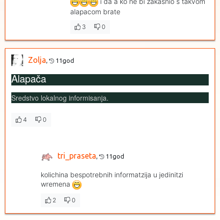
i da a ko ne bi zakasnio s takvom
alapacom brate
3
0
Zolja
,
11god
Alapača
Sredstvo lokalnog informisanja.
4
0
tri_praseta
,
11god
kolichina bespotrebnih informatzija u jedinitzi
wremena
2
0