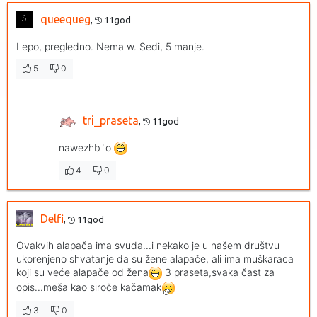
queequeg
,
11god
Lepo, pregledno. Nema w. Sedi, 5 manje.
5
0
tri_praseta
,
11god
nawezhb`o
4
0
Delfi
,
11god
Ovakvih alapača ima svuda...i nekako je u našem društvu
ukorenjeno shvatanje da su žene alapače, ali ima muškaraca
koji su veće alapače od žena
3 praseta,svaka čast za
opis...meša kao siroče kačamak
3
0