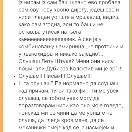
ја нисам ја сам баш шланг, ево пробала
сам ову нову хроно дијету, једеш све и
ниси гладан уопште а мршавиш, видиш
како сам згодна, али то баш и не
оставља утисак на њега
кмеееееееееееееееек. А све је у
комбиновању намирница „не протеини и
угљенохидрати никако заједно“...
Слушаш Лету Штуке? Мени они нису
лоши, али Дубиоза Колектив ми је вр`!!!
Слушам!! Нисам!!! Слушам!!!
Шта слушаш? Па нормално да слушаш
кад причам, ти си тако фин, ти ме увек
слушаш, са тобом увек могу да
поразговарам ниси као оно моје говедо,
понекад ми се чини да ме уопште не
слуша, да гледа кроз мене, да се
механички смеје кад се ја насмејем и