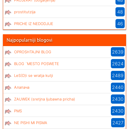
48
PROJEKAT (bogatjenja)
48
prostitutzija
46
PRICHE IZ NEDODJIJE
Najpopularniji blogovi
2639
OPROSHTAJNI BLOG
2624
BLOG `MESTO POSWETE
2489
LeS(D)i se wratja kutji
2440
Алапача
2430
ZAUWEK (sretjna ljubawna pricha)
2430
PMS
2427
NE PISHI MI PISMA