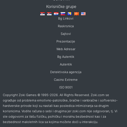
Korisničke grupe
Bg Linkovi
Raskrsnica
Sajtovi
Prezentacije
Web Adresar
Bg Autentik
Autentik
Detektivska agencija
Casino Extreme
ISO 9001
Copyright Zoki Games © 1995-2026. All Rights Reserved. Zoki.com se
ograđuje od problema emotivno-patološke, bračne i vanbračne i softversko-
hardverske prirode koji su nastali kao posledica intimiziranja sa drugim
korisnicima. Vodite računa o sebi i drugima jer zoki.com nije odgovoran, tj. Vi
ste odgovorni za Vašu fizičku, psihičku i moralnu bezbednost kao i za
bezbednost maloletnih lica sa kojima možete doći u interakciju.