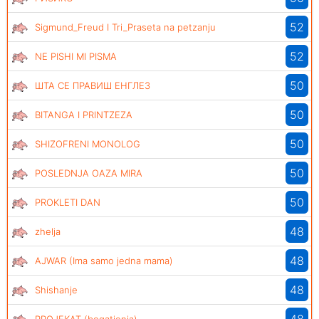
52
Sigmund_Freud I Tri_Praseta na petzanju
52
NE PISHI MI PISMA
50
ШТА СЕ ПРАВИШ ЕНГЛЕЗ
50
BITANGA I PRINTZEZA
50
SHIZOFRENI MONOLOG
50
POSLEDNJA OAZA MIRA
50
PROKLETI DAN
48
zhelja
48
AJWAR (Ima samo jedna mama)
48
Shishanje