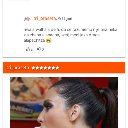
tri_praseta
,
11god
hwala walhala delfi, da se razumemo nije ona neka
zla zhena alapacha, wetj meni jako draga
alapachitza
2
0
tri_praseta