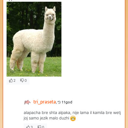
2
0
tri_praseta
,
11god
alapacha bre shta alpaka, nije lama il kamila bre wetj
joj samo jezik malo duzhi
3
0