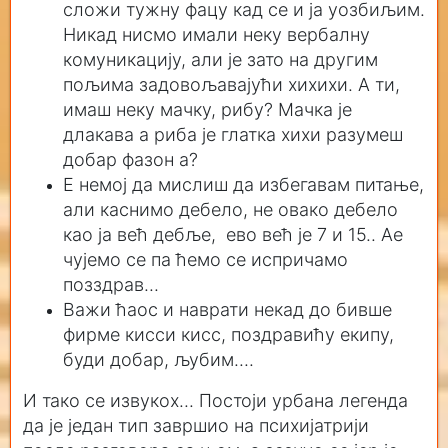
сложи тужну фацу кад се и ја уозбиљим.
Никад нисмо имали неку вербалну
комуникацију, али је зато на другим
пољима задовољавајући хихихи. А ти,
имаш неку мачку, рибу? Мачка је
длакава а риба је глатка хихи разумеш
добар фазон а?
Е немој да мислиш да избегавам питање,
али каснимо дебело, не овако дебело
као ја већ дебље, ево већ је 7 и 15.. Ае
чујемо се па ћемо се испричамо
позздрав...
Важи ћаос и наврати некад до бивше
фирме кисси кисс, поздравићу екипу,
буди добар, љубим....
И тако се извукох... Постоји урбана легенда
да је један тип завршио на психијатрији