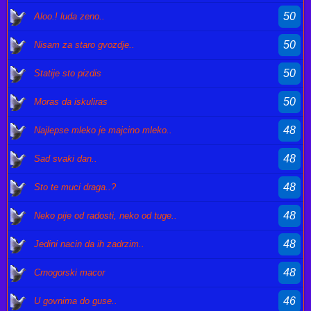
50
Aloo.! luda zeno..
50
Nisam za staro gvozdje..
50
Statije sto pizdis
50
Moras da iskuliras
48
Najlepse mleko je majcino mleko..
48
Sad svaki dan..
48
Sto te muci draga..?
48
Neko pije od radosti, neko od tuge..
48
Jedini nacin da ih zadrzim..
48
Crnogorski macor
46
U govnima do guse..