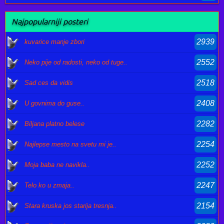
Najpopularniji posteri
2939
kuvarice manje zbori
2552
Neko pije od radosti, neko od tuge..
2518
Sad ces da vidis
2408
U govnima do guse..
2282
Biljana platno belese
2254
Najlepse mesto na svetu mi je..
2252
Moja baba ne navikla..
2247
Telo ko u zmaja..
2154
Stara kruska jos starija tresnja..