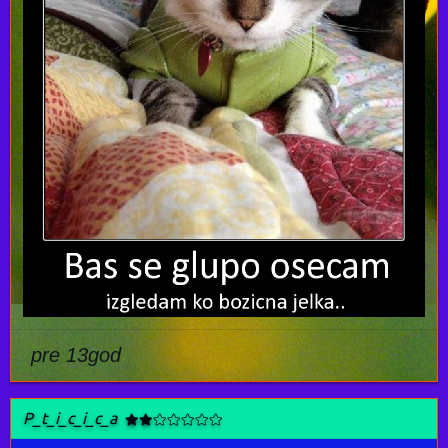
pre 13god
P_t_i_c_i_c_a