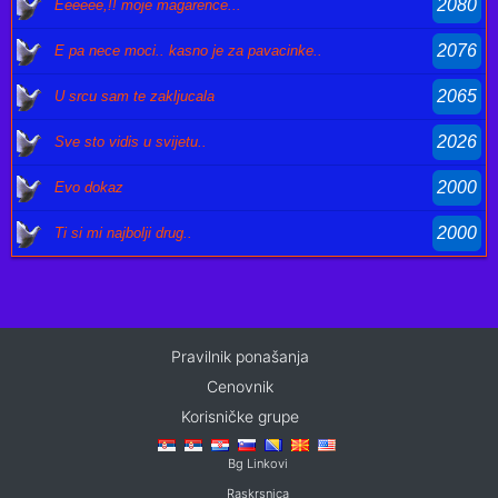
2080
Eeeeee,!! moje magarence...
2076
E pa nece moci.. kasno je za pavacinke..
2065
U srcu sam te zakljucala
2026
Sve sto vidis u svijetu..
2000
Evo dokaz
2000
Ti si mi najbolji drug..
Pravilnik ponašanja
Cenovnik
Korisničke grupe
Bg Linkovi
Raskrsnica