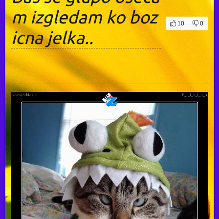
m izgledam ko boz
10
0
icna jelka..