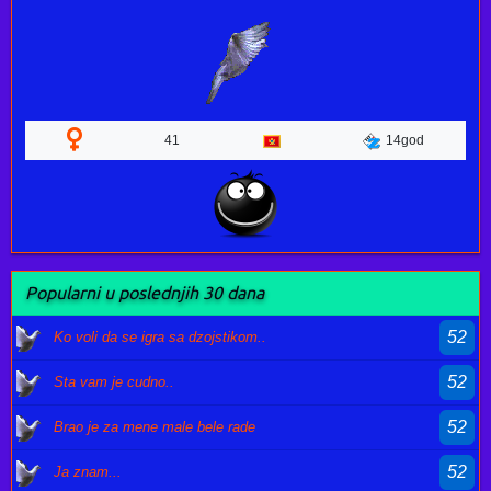
41
14god
Popularni u poslednjih 30 dana
52
Ko voli da se igra sa dzojstikom..
52
Sta vam je cudno..
52
Brao je za mene male bele rade
52
Ja znam...