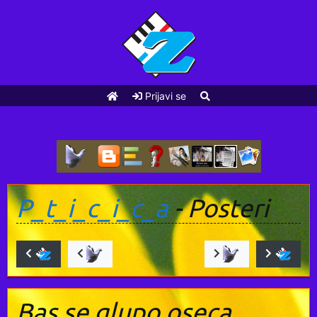
Prijavi se
P_t_i_c_i_c_a
- Posteri
Bas se glupo oseca