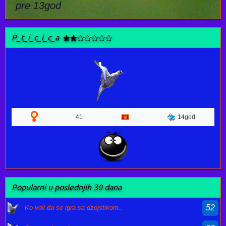
pre 13god
P_t_i_c_i_c_a
41
14god
Popularni u poslednjih 30 dana
52
Ko voli da se igra sa dzojstikom..