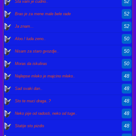
52
Sta vam je cudno..
52
Brao je za mene male bele rade
52
Ja znam...
50
Aloo.! luda zeno..
50
Nisam za staro gvozdje..
50
Moras da iskuliras
48
Najlepse mleko je majcino mleko..
48
Sad svaki dan..
48
Sto te muci draga..?
48
Neko pije od radosti, neko od tuge..
48
Statije sto pizdis