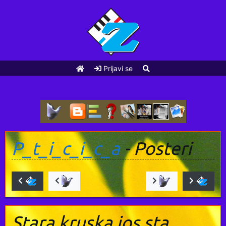
Prijavi se
P_t_i_c_i_c_a
- Posteri
Stara kruska jos sta