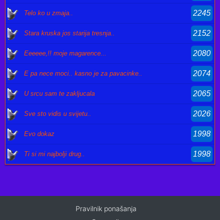
2245
Telo ko u zmaja..
2152
Stara kruska jos starija tresnja..
2080
Eeeeee,!! moje magarence...
2074
E pa nece moci.. kasno je za pavacinke..
2065
U srcu sam te zakljucala
2026
Sve sto vidis u svijetu..
1998
Evo dokaz
1998
Ti si mi najbolji drug..
Pravilnik ponašanja