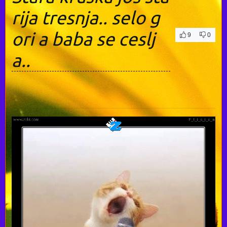
rija tresnja.. selo g
ori a baba se ceslj
9
0
a..