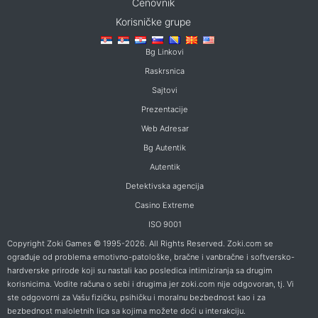
Cenovnik
Korisničke grupe
Bg Linkovi
Raskrsnica
Sajtovi
Prezentacije
Web Adresar
Bg Autentik
Autentik
Detektivska agencija
Casino Extreme
ISO 9001
Copyright Zoki Games © 1995-2026. All Rights Reserved. Zoki.com se
ograđuje od problema emotivno-patološke, bračne i vanbračne i softversko-
hardverske prirode koji su nastali kao posledica intimiziranja sa drugim
korisnicima. Vodite računa o sebi i drugima jer zoki.com nije odgovoran, tj. Vi
ste odgovorni za Vašu fizičku, psihičku i moralnu bezbednost kao i za
bezbednost maloletnih lica sa kojima možete doći u interakciju.