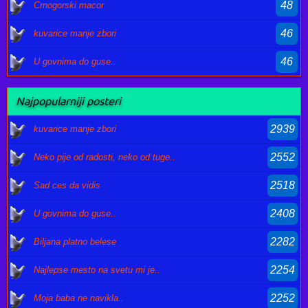
48
Crnogorski macor
46
kuvarice manje zbori
46
U govnima do guse..
Najpopularniji posteri
2939
kuvarice manje zbori
2552
Neko pije od radosti, neko od tuge..
2518
Sad ces da vidis
2408
U govnima do guse..
2282
Biljana platno belese
2254
Najlepse mesto na svetu mi je..
2252
Moja baba ne navikla..