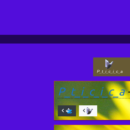
P_t_i_c_i_c_a
P_t_i_c_i_c_a
-