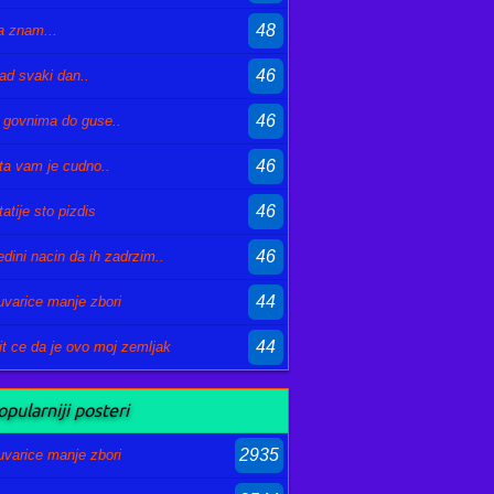
48
a znam...
46
ad svaki dan..
46
 govnima do guse..
46
ta vam je cudno..
46
tatije sto pizdis
46
edini nacin da ih zadrzim..
44
uvarice manje zbori
44
it ce da je ovo moj zemljak
pularniji posteri
2935
uvarice manje zbori