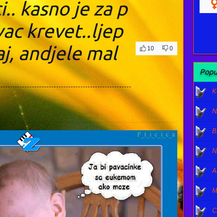
.. kasno je za p
vac krevet..ljep
aj, andjele mal
10
0
Popu
K
N
B
N
A
M
C