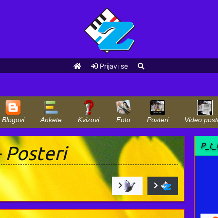
Prijavi se
Blogovi
Ankete
Kvizovi
Foto
Posteri
Video post
P_t_
 Posteri