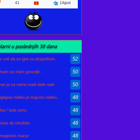
41
14god
larni u poslednjih 30 dana
52
o voli da se igra sa dzojstikom..
50
isam za staro gvozdje..
50
rao je za mene male bele rade
48
ajlepse mleko je majcino mleko..
48
loo.! luda zeno..
48
oras da iskuliras
48
rnogorski macor