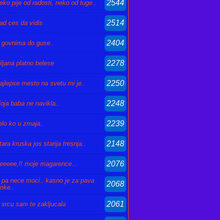
2544
eko pije od radosti, neko od tuge..
2514
ad ces da vidis
2404
 govnima do guse..
2278
iljana platno belese
2250
ajlepse mesto na svetu mi je..
2248
oja baba ne navikla..
2239
elo ko u zmaja..
2148
tara kruska jos starija tresnja..
2076
eeeee,!! moje magarence...
 pa nece moci.. kasno je za pava
2068
inke..
2061
 srcu sam te zakljucala