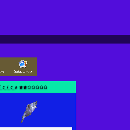
eri
Slikovnice
i_c_i_c_a