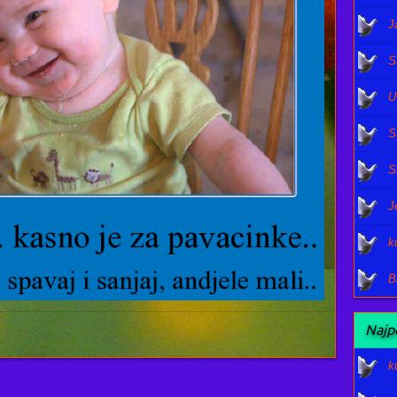
J
S
U
S
S
J
k
B
Najpo
k