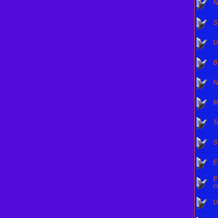
N
S
U
B
N
M
T
S
E
E
c
U