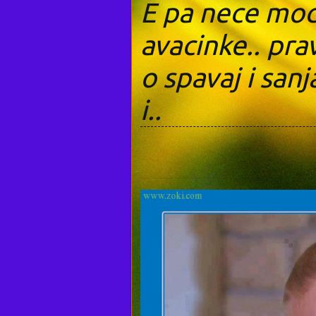
E pa nece moci
avacinke.. pra
o spavaj i sanj
i..