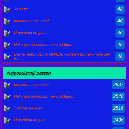
48
Ja znam...
46
kuvarice manje zbori
46
U govnima do guse..
46
Neko pije od radosti, neko od tuge..
Bezna, nema DEDA MRAZA, kad sam mu reko moje zelj
46
e..
Najpopularniji posteri
2937
kuvarice manje zbori
2548
Neko pije od radosti, neko od tuge..
2516
Sad ces da vidis
2406
U govnima do guse..