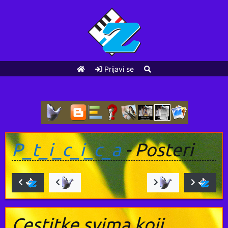
Prijavi se
P_t_i_c_i_c_a
- Posteri
Cestitke svima koji