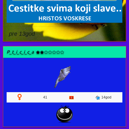
pre 13god
P_t_i_c_i_c_a
41
14god