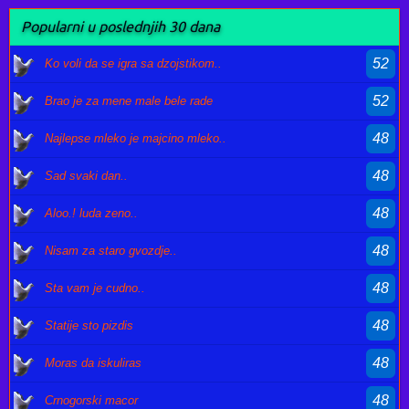
Popularni u poslednjih 30 dana
52
Ko voli da se igra sa dzojstikom..
52
Brao je za mene male bele rade
48
Najlepse mleko je majcino mleko..
48
Sad svaki dan..
48
Aloo.! luda zeno..
48
Nisam za staro gvozdje..
48
Sta vam je cudno..
48
Statije sto pizdis
48
Moras da iskuliras
48
Crnogorski macor