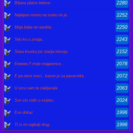
2280
Biljana platno belese
2252
Najlepse mesto na svetu mi je..
2250
Moja baba ne navikla..
2243
Telo ko u zmaja..
2152
Stara kruska jos starija tresnja..
2078
Eeeeee,!! moje magarence...
2072
E pa nece moci.. kasno je za pavacinke..
2063
U srcu sam te zakljucala
2024
Sve sto vidis u svijetu..
1996
Evo dokaz
1996
Ti si mi najbolji drug..