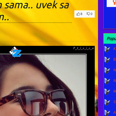
 sama.. uvek sa
..
8
0
Popu
K
B
N
N
M
S
A