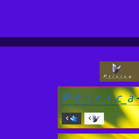
P_t_i_c_i_c_a
P_t_i_c_i_c_a
-