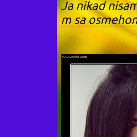
Ja nikad nisam
m sa osmehom