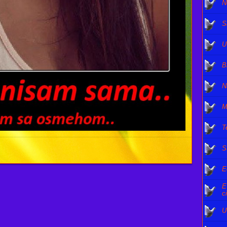
N
S
U
B
N
M
T
S
E
E
c
U