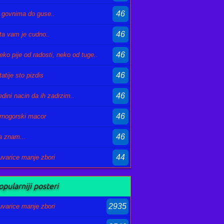
46
 govnima do guse..
46
ta vam je cudno..
46
eko pije od radosti, neko od tuge..
46
tatije sto pizdis
46
edini nacin da ih zadrzim..
46
rnogorski macor
46
a znam...
44
uvarice manje zbori
pularniji posteri
2935
uvarice manje zbori