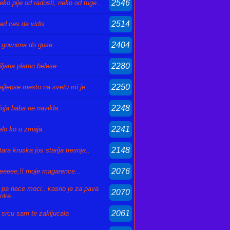
2546
eko pije od radosti, neko od tuge..
2514
ad ces da vidis
2404
 govnima do guse..
2280
iljana platno belese
2250
ajlepse mesto na svetu mi je..
2248
oja baba ne navikla..
2241
elo ko u zmaja..
2148
tara kruska jos starija tresnja..
2076
eeeee,!! moje magarence...
 pa nece moci.. kasno je za pava
2070
inke..
2061
 srcu sam te zakljucala