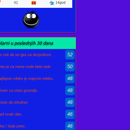
41
14god
larni u poslednjih 30 dana
52
o voli da se igra sa dzojstikom..
50
rao je za mene male bele rade
48
ajlepse mleko je majcino mleko..
48
isam za staro gvozdje..
48
oras da iskuliras
46
ad svaki dan..
46
loo.! luda zeno..