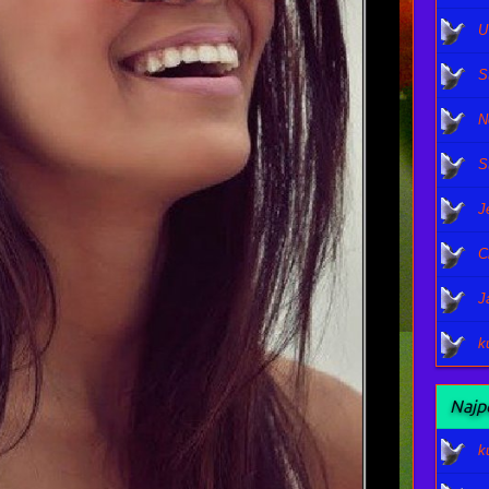
U
S
N
S
J
C
J
k
Najpo
k