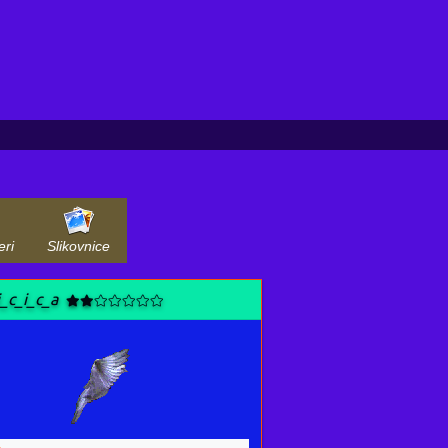
eri
Slikovnice
i_c_i_c_a