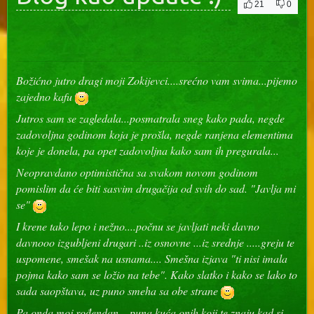
21
0
Božićno jutro dragi moji Zokijevci....srećno vam svima...pijemo
zajedno kafu
Jutros sam se zagledala...posmatrala sneg kako pada, negde
zadovoljna godinom koja je prošla, negde ranjena elementima
koje je donela, pa opet zadovoljna kako sam ih pregurala...
Neopravdano optimistična sa svakom novom godinom
pomislim da će biti sasvim drugačija od svih do sad. "Javlja mi
se"
I krene tako lepo i nežno....počnu se javljati neki davno
davnooo izgubljeni drugari ..iz osnovne ...iz srednje .....greju te
uspomene, smešak na usnama.... Smešna izjava "ti nisi imala
pojma kako sam se ložio na tebe". Kako slatko i kako se lako to
sada saopštava, uz puno smeha sa obe strane
Pa onda moj rođendan....puna kuća onih koji te znaju kad si