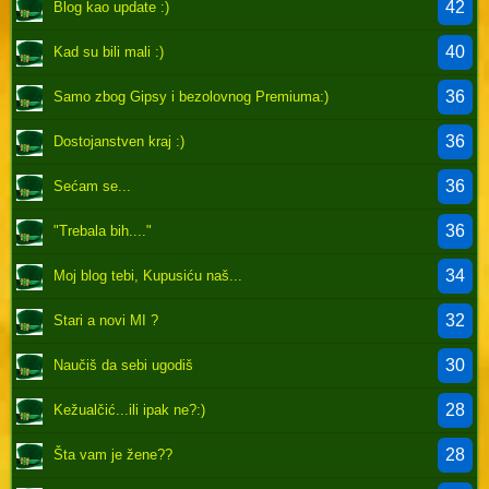
42
Blog kao update :)
40
Kad su bili mali :)
36
Samo zbog Gipsy i bezolovnog Premiuma:)
36
Dostojanstven kraj :)
36
Sećam se...
36
"Trebala bih...."
34
Moj blog tebi, Kupusiću naš...
32
Stari a novi MI ?
30
Naučiš da sebi ugodiš
28
Kežualčić...ili ipak ne?:)
28
Šta vam je žene??