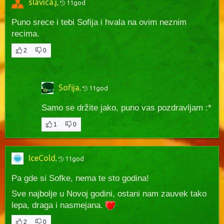
slavica.j
,
11god
Puno srece i tebi Sofija i hvala na ovim neznim
recima.
2
0
Sofija
,
11god
Samo se držite jako, puno vas pozdravljam :*
1
0
IceCold
,
11god
Pa gde si Sofke, nema te sto godina!
Sve najbolje u Novoj godini, ostani nam zauvek tako
lepa, draga i nasmejana.
2
0