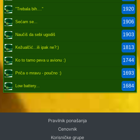
1920
"Trebala bih...."
1906
Sećam se...
1903
Naučiš da sebi ugodiš
1813
Kežualčić...ili ipak ne?:)
1744
Ko to tamo peva u avionu :)
1693
Priča o mravu - poučno :)
1684
Low battery...
Pravilnik ponašanja
Cenovnik
Korisničke grupe