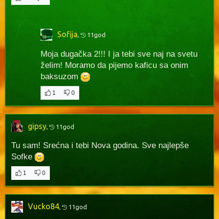
Sofija
,
11god
Moja dugačka 2!!! I ja tebi sve naj na svetu
želim! Moramo da pijemo kaficu sa onim
baksuzom
1
0
gipsy
,
11god
Tu sam! Srećna i tebi Nova godina. Sve najlepše
Sofke
1
0
Vucko84
,
11god