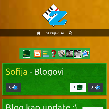
Prijavi se
Sofija
- Blogovi
Blog kao update :)