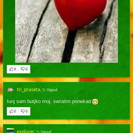
0
0
tri_praseta
,
10god
tunj sam butjko moj, swratim ponekad
0
0
explorer
,
10god