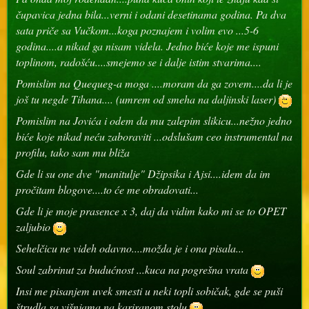
čupavica jedna bila...verni i odani desetinama godina. Pa dva
sata priče sa Vučkom...koga poznajem i volim evo ...5-6
godina....a nikad ga nisam videla. Jedno biće koje me ispuni
toplinom, radošću....smejemo se i dalje istim stvarima....
Pomislim na Quequeg-a moga ....moram da ga zovem....da li je
još tu negde Tihana.... (umrem od smeha na daljinski laser)
Pomislim na Jovića i odem da mu zalepim slikicu...nežno jedno
biće koje nikad neću zaboraviti ...odslušam ceo instrumental na
profilu, tako sam mu bliža
Gde li su one dve "manitulje" Džipsika i Ajsi....idem da im
pročitam blogove....to će me obradovati...
Gde li je moje prasence x 3, daj da vidim kako mi se to OPET
zaljubio
Sehelčicu ne videh odavno....možda je i ona pisala...
Soul zabrinut za budućnost ...kuca na pogrešna vrata
Insi me pisanjem uvek smesti u neki topli sobičak, gde se puši
štrudla sa višnjama na kariranom stolu