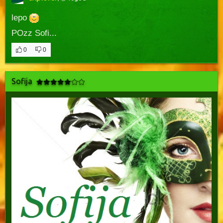
lepo
POzz Sofi...
0
0
Sofija