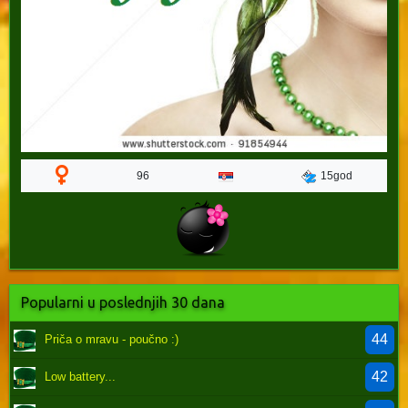
96
15god
Popularni u poslednjih 30 dana
44
Priča o mravu - poučno :)
42
Low battery...