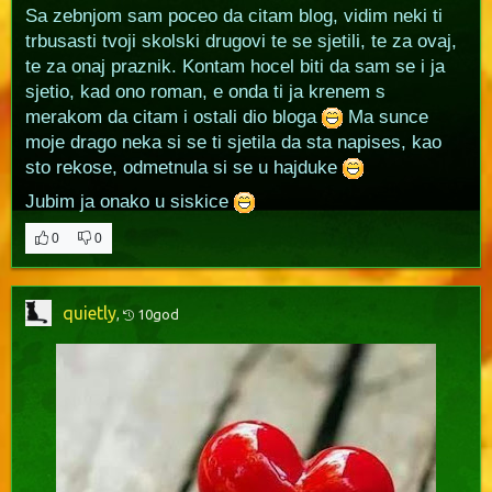
Sa zebnjom sam poceo da citam blog, vidim neki ti
trbusasti tvoji skolski drugovi te se sjetili, te za ovaj,
te za onaj praznik. Kontam hocel biti da sam se i ja
sjetio, kad ono roman, e onda ti ja krenem s
merakom da citam i ostali dio bloga
Ma sunce
moje drago neka si se ti sjetila da sta napises, kao
sto rekose, odmetnula si se u hajduke
Jubim ja onako u siskice
0
0
quietly
,
10god