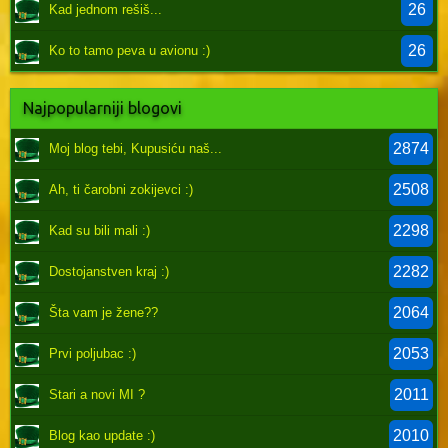
26
Kad jednom rešiš...
26
Ko to tamo peva u avionu :)
Najpopularniji blogovi
2874
Moj blog tebi, Kupusiću naš...
2508
Ah, ti čarobni zokijevci :)
2298
Kad su bili mali :)
2282
Dostojanstven kraj :)
2064
Šta vam je žene??
2053
Prvi poljubac :)
2011
Stari a novi MI ?
2010
Blog kao update :)