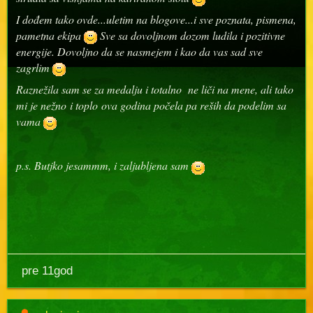
I dođem tako ovde...uletim na blogove...i sve poznata, pismena,
pametna ekipa
Sve sa dovoljnom dozom ludila i pozitivne
energije. Dovoljno da se nasmejem i kao da vas sad sve
zagrlim
Raznežila sam se za medalju i totalno ne liči na mene, ali tako
mi je nežno i toplo ova godina počela pa reših da podelim sa
vama
p.s. Butjko jesammm, i zaljubljena sam
pre 11god