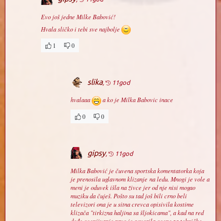
Evo još jedne Milke Babović!
Hvala sličko i tebi sve najbolje
1
0
slika
,
11god
hvalaaa
a ko je Milka Babovic inace
0
0
gipsy
,
11god
Milka Babović je čuvena sportska komentatorka koja
je prenosila uglavnom klizanje na ledu. Mnogi je vole a
meni je oduvek išla na živce jer od nje nisi mogao
muziku da čuješ. Pošto su tad još bili crno beli
televizori ona je u sitna crevca opisivila kostime
klizača "tirkizna haljina sa šljokicama", a kad na red