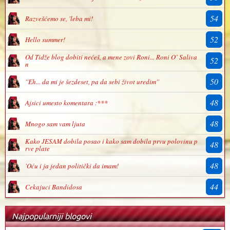
54
Razvešćemo se, 'leba mi!
52
Hello summer!
Od Tidže blog dobiti nećeš, a mene zovi Roni... Roni O’ Saliva
52
n
50
''Eh... da mi je šezdeset, pa da sebi život uredim''
48
Ajsici umesto komentara :***
48
Mnogo sam vam ljuta
Kako JESAM dobila posao i kako sam dobila prvu polovinu p
48
rve plate
48
'Oću i ja jedan politički da imam!
44
Cekajuci Bandidosa
Najpopularniji blogovi