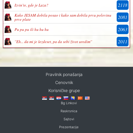
2118
Izvin'te, gde je Laza?
Kako JESAM dobila posao i kako sam dobila prvu polovinu
2081
prve plate
2063
Pu pu pu ili hu hu hu
2011
''Eh... da mi je šezdeset, pa da sebi život uredim''
Pravilnik ponašanja
Cenovnik
Korisničke grupe
Bg Linkovi
Raskrsnica
Sajtovi
Prezentacije