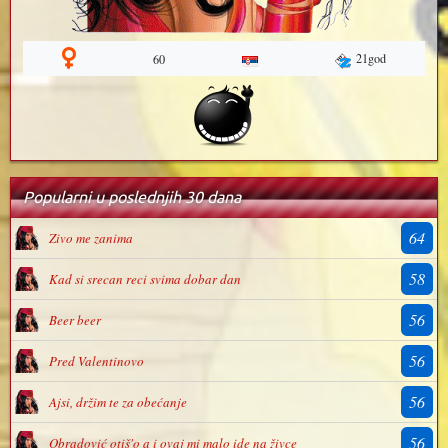
21god
60
Popularni u poslednjih 30 dana
64
Zivo me zanima
58
Kad si srecan reci svima dobar dan
56
Beer beer
56
Pred Valentinovo
56
Ajsi, držim te za obećanje
56
Obradović otiš'o a i ovaj mi malo ide na živce