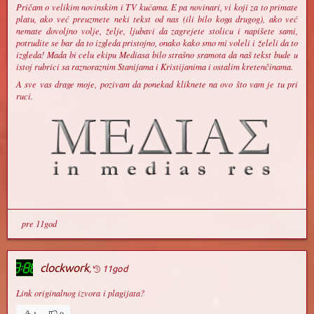
Pričam o velikim novinskim i TV kućama. E pa novinari, vi koji za to primate
platu, ako već preuzmete neki tekst od nas (ili bilo koga drugog), ako već
nemate dovoljno volje, želje, ljubavi da zagrejete stolicu i napišete sami,
potrudite se bar da to izgleda pristojno, onako kako smo mi voleli i želeli da to
izgleda! Mada bi celu ekipu Mediasa bilo strašno sramota da naš tekst bude u
istoj rubrici sa raznoraznim Stanijama i Kristijanima i ostalim kretenčinama.
A sve vas drage moje, pozivam da ponekad kliknete na ovo što vam je tu pri
ruci.
pre 11god
clockwork
,
11god
Link originalnog izvora i plagijata?