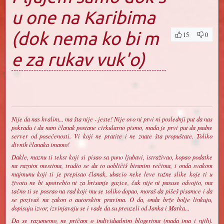
u one na Karibima
(dok nema ko bi m
15
0
e za rukav vuk'o)
Nije da nas hvalim... ma šta nije - jeste! Nije ovo ni prvi ni poslednji put da nas
pokradu i da nam članak postane cirkularno pismo, mada je prvi put da padne
server od posećenosti. Vi koji ne pratite i ne znate šta propuštate. Toliko
divnih članaka imamo!
Dakle, maznu ti tekst koji si pisao sa puno ljubavi, istraživao, kopao podatke
na raznim mestima, trudio se da to uobličiš biranim rečima, i onda svakom
majmunu koji ti je prepisao članak, ubacio neke leve ružne slike koje ti u
životu ne bi upotrebio ni za brisanje guzice, čak nije ni pasuse odvojio, ma
tačno ti se posrao na rad koji mu se toliko dopao, moraš da pišeš pisamce i da
se pozivaš na zakon o autorskim pravima. O da, onda brže bolje linkuju,
dopisuju izvor, izvinjavaju se i vade da su preuzeli od Janka i Marka...
Da se razumemo, ne pričam o individualnim blogerima (mada ima i njih).