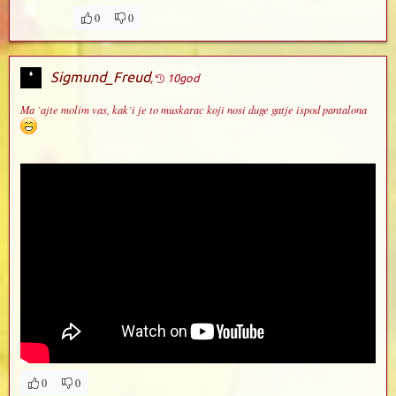
0
0
Sigmund_Freud
,
10god
Ma `ajte molim vas, kak`i je to muskarac koji nosi duge gatje ispod pantalona
0
0