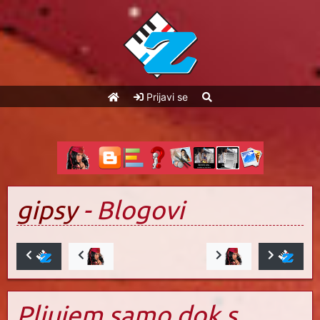
Prijavi se
gipsy
- Blogovi
Pljujem samo dok s