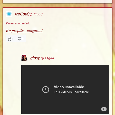
IceCold
,
11god
Presavismo tabak:
Ko prepiše - magarac!
1
0
gipsy
,
11god