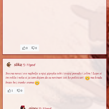
0
0
slika
,
11god
Srecna nova i sve najbolje u njoj gipsyka tebi i tvojoj porodici zelim ! Lepo si
im rekla i neka si ja iam dojam da su novinari isti ko politicari
ma kradu
brate bez trunke srama
1
0
gipsy
,
11god