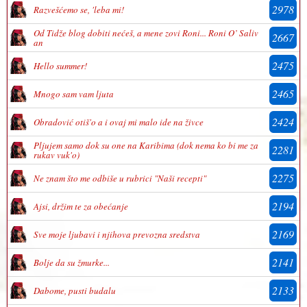
2978
Razvešćemo se, 'leba mi!
Od Tidže blog dobiti nećeš, a mene zovi Roni... Roni O’ Saliv
2667
an
2475
Hello summer!
2465
Mnogo sam vam ljuta
2424
Obradović otiš'o a i ovaj mi malo ide na živce
Pljujem samo dok su one na Karibima (dok nema ko bi me za
2281
rukav vuk'o)
2275
Ne znam što me odbiše u rubrici "Naši recepti"
2194
Ajsi, držim te za obećanje
2169
Sve moje ljubavi i njihova prevozna sredstva
2141
Bolje da su žmurke...
2133
Dabome, pusti budalu