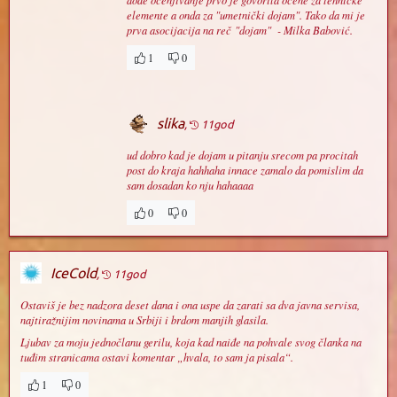
dođe ocenjivanje prvo je govorila ocene za tehničke
elemente a onda za "umetnički dojam". Tako da mi je
prva asocijacija na reč "dojam" - Milka Babović.
1
0
slika
,
11god
ud dobro kad je dojam u pitanju srecom pa procitah
post do kraja hahhaha innace zamalo da pomislim da
sam dosadan ko nju hahaaaa
0
0
IceCold
,
11god
Ostaviš je bez nadzora deset dana i ona uspe da zarati sa dva javna servisa,
najtiražnijim novinama u Srbiji i brdom manjih glasila.
Ljubav za moju jednočlanu gerilu, koja kad naiđe na pohvale svog članka na
tuđim stranicama ostavi komentar „hvala, to sam ja pisala“.
1
0