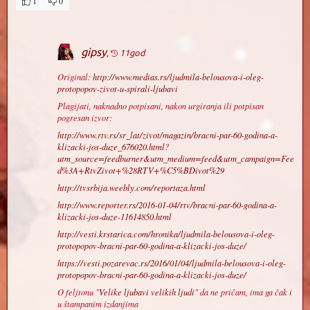
1
0
gipsy
,
11god
Original:
http://www.medias.rs/ljudmila-belousova-i-oleg-
protopopov-zivot-u-spirali-ljubavi
Plagijati, naknadno potpisani, nakon urgiranja ili potpisan
pogresan izvor:
http://www.rtv.rs/sr_lat/zivot/magazin/bracni-par-60-godina-a-
klizacki-jos-duze_676020.html?
utm_source=feedburner&utm_medium=feed&utm_campaign=Fee
d%3A+RtvZivot+%28RTV+%C5%BDivot%29
http://tvsrbija.weebly.com/reportaza.html
http://www.reporter.rs/2016-01-04/rtv/bracni-par-60-godina-a-
klizacki-jos-duze-11614850.html
http://vesti.krstarica.com/hronika/ljudmila-belousova-i-oleg-
protopopov-bracni-par-60-godina-a-klizacki-jos-duze/
https://vesti.pozarevac.rs/2016/01/04/ljudmila-belousova-i-oleg-
protopopov-bracni-par-60-godina-a-klizacki-jos-duze/
O feljtonu "
Velike ljubavi velikih ljudi
" da ne pričam, ima ga čak i
u štampanim izdanjima