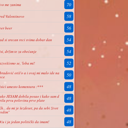
70
ivo me zanima
58
red Valentinovo
56
eer beer
54
ad si srecan reci svima dobar dan
54
jsi, držim te za obećanje
52
azvešćemo se, 'leba mi!
bradović otiš'o a i ovaj mi malo ide na
50
ivce
48
jsici umesto komentara :***
ako JESAM dobila posao i kako sam d
48
bila prvu polovinu prve plate
'Eh... da mi je šezdeset, pa da sebi život
48
redim''
48
Oću i ja jedan politički da imam!