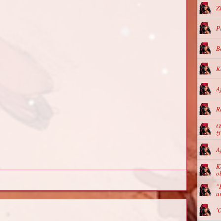
Z
P
B
K
A
R
O
ž
A
K
o
'
u
'