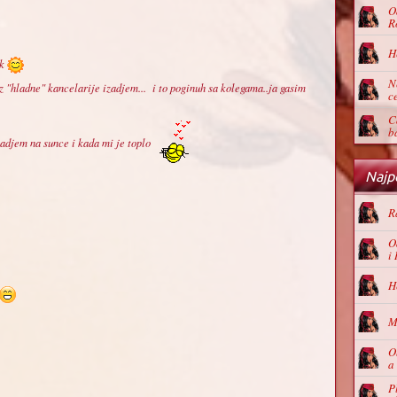
O
R
H
ek
N
z "hladne" kancelarije izadjem... i to poginuh sa kolegama..ja gasim
c
C
b
adjem na sunce i kada mi je toplo
Najpo
R
O
i
H
M
O
a
P