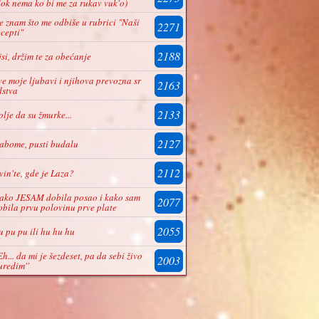
dok nema ko bi me za rukav vuk'o)
e znam što me odbiše u rubrici "Naši
2271
ecepti"
2188
jsi, držim te za obećanje
ve moje ljubavi i njihova prevozna sr
2163
dstva
2133
olje da su žmurke...
2127
abome, pusti budalu
2112
zvin'te, gde je Laza?
ako JESAM dobila posao i kako sam
2077
obila prvu polovinu prve plate
2055
u pu pu ili hu hu hu
'Eh... da mi je šezdeset, pa da sebi živo
2003
 uredim''