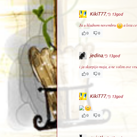
KikiT77
,
13god
Ja u hladnom novembru
a leta ce
0
0
jedina
,
13god
i ja skorpijo moja, a ne volim ove vr
0
0
KikiT77
,
13god
0
0