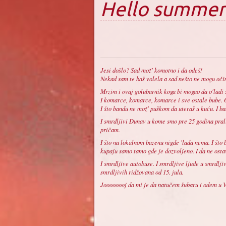
Hello summer
Jesi došlo? Sad mož' komotno i da odeš!
Nekad sam te baš volela a sad nešto ne mogu oči
Mrzim i ovaj golubarnik koga bi mogao da o'ladi
I komarce, komarce, komarce i sve ostale bube. 
I što bandu ne mož' puškom da uteraš u kuću. I ban
I smrdljivi Dunav u kome smo pre 25 godina prali 
pričam.
I što na lokalnom bazenu nigde 'lada nema. I što
kupaju samo tamo gde je dozvoljeno. I da ne ost
I smrdljive autobuse. I smrdljive ljude u smrdlj
smrdljivih ridžovana od 15. jula.
Joooooooj da mi je da natučem šubaru i odem u 