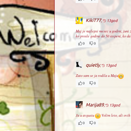
KikiT77
,
13god
Maj je najlepsi mesec u godini, juni 
ko prosle godine do 50 stepeni, ko d
0
0
quietly
,
13god
Zato sam se ja rodila u Maju
0
0
Marija89
,
13god
Ja u avgustu
Volim leto, ali ovih
0
0