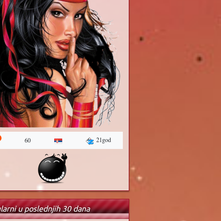
21god
60
larni u poslednjih 30 dana