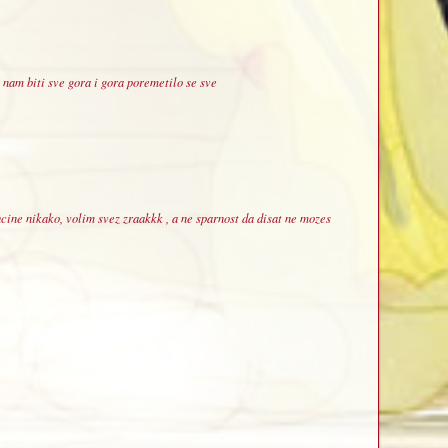
 nam biti sve gora i gora poremetilo se sve
ucine nikako, volim svez zraakkk , a ne sparnost da disat ne mozes