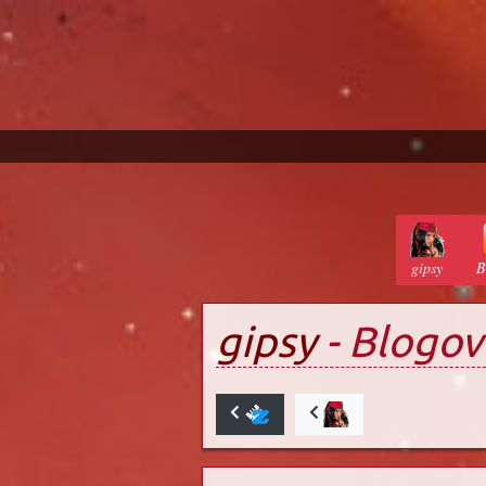
gipsy
B
gipsy
- Blogov