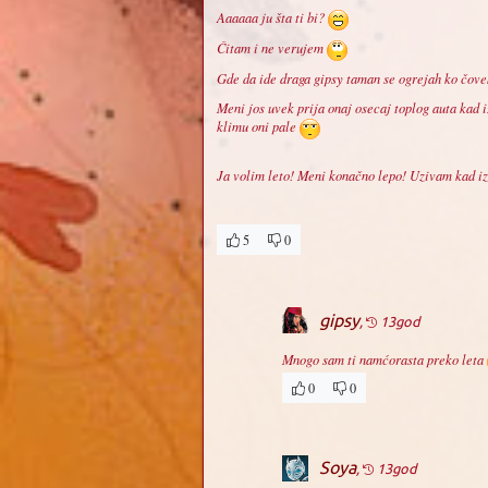
Aaaaaa ju šta ti bi?
Čitam i ne verujem
Gde da ide draga gipsy taman se ogrejah ko čov
Meni jos uvek prija onaj osecaj toplog auta kad i
klimu oni pale
Ja volim leto! Meni konačno lepo! Uzivam kad iz
5
0
gipsy
,
13god
Mnogo sam ti namćorasta preko leta
0
0
Soya
,
13god