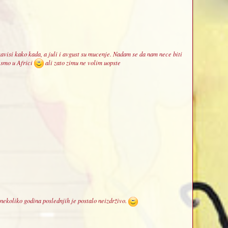
zavisi kako kada, a juli i avgust su mucenje. Nadam se da nam nece biti
a smo u Africi
ali zato zimu ne volim uopste
 nekoliko godina poslednjih je postalo neizdrživo.