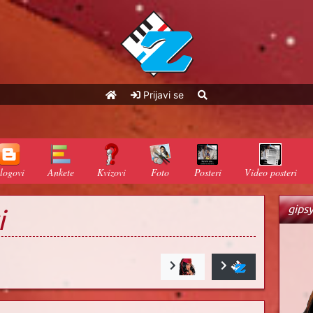
Prijavi se
logovi
Ankete
Kvizovi
Foto
Posteri
Video posteri
gips
i