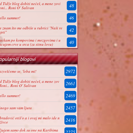
d Tidže blog dobiti nećeš, a mene zovi
48
oni... Roni O’ Salivan
46
ello summer!
e znam što me odbiše u rubrici "Naši re
42
epti"
ackam po kompovima i mozgovima i u
40
acujem crve u srca (za sitnu lovu)
pularniji blogovi
2972
azvešćemo se, 'leba mi!
d Tidže blog dobiti nećeš, a mene zov
2661
 Roni... Roni O’ Salivan
2469
ello summer!
2457
nogo sam vam ljuta
bradović otiš'o a i ovaj mi malo ide n
2416
 živce
ljujem samo dok su one na Karibima
2275