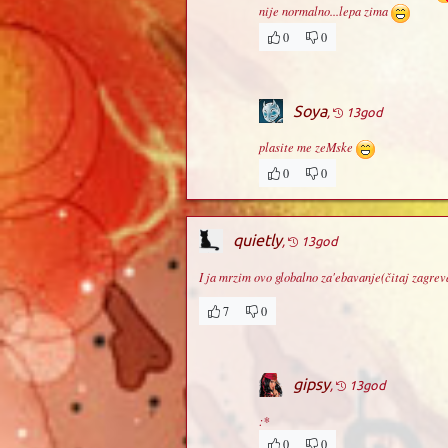
nije normalno...lepa zima
0
0
Soya
,
13god
plasite me zeMske
0
0
quietly
,
13god
I ja mrzim ovo globalno za'ebavanje(čitaj zagre
7
0
gipsy
,
13god
:*
0
0