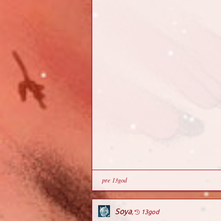
pre 13god
Soya
,
13god