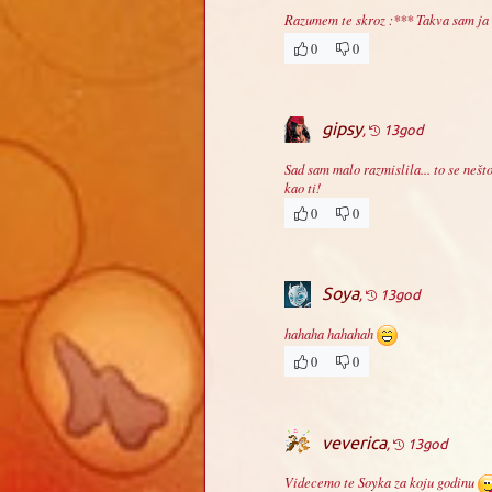
Razumem te skroz :*** Takva sam ja
0
0
gipsy
,
13god
Sad sam malo razmislila... to se nešt
kao ti!
0
0
Soya
,
13god
hahaha hahahah
0
0
veverica
,
13god
Videcemo te Soyka za koju godinu