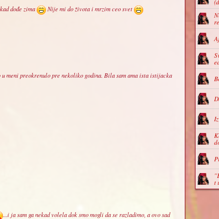
(
 kad dođe zima
Nije mi do života i mrzim ceo svet
N
r
A
S
e
o u meni preokrenulo pre nekoliko godina. Bila sam ama ista istijacka
B
D
I
K
d
P
'
t
...i ja sam ga nekad volela dok smo mogli da se razladimo, a ovo sad