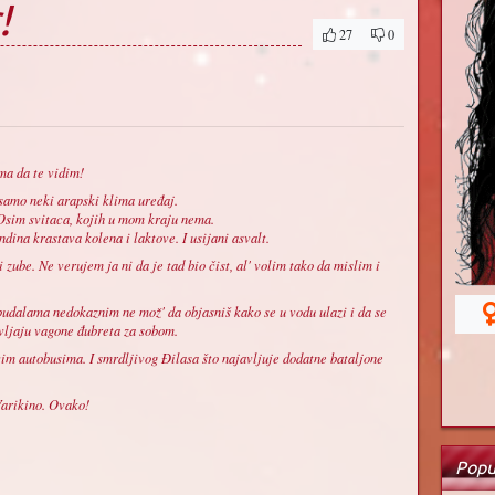
!
27
0
ma da te vidim!
 samo neki arapski klima uređaj.
Osim svitaca, kojih u mom kraju nema.
dina krastava kolena i laktove. I usijani asvalt.
zube. Ne verujem ja ni da je tad bio čist, al' volim tako da mislim i
 budalama nedokaznim ne mož' da objasniš kako se u vodu ulazi i da se
avljaju vagone đubreta za sobom.
ivim autobusima. I smrdljivog Đilasa što najavljuje dodatne bataljone
Varikino. Ovako!
Popu