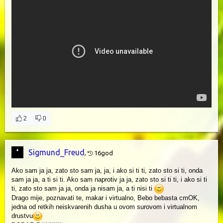
2
0
Sigmund_Freud
,
16god
Ako sam ja ja, zato sto sam ja, ja, i ako si ti ti, zato sto si ti, onda
sam ja ja, a ti si ti. Ako sam naprotiv ja ja, zato sto si ti ti, i ako si ti
ti, zato sto sam ja ja, onda ja nisam ja, a ti nisi ti
Drago mije, poznavati te, makar i virtualno, Bebo bebasta cmOK,
jedna od retkih neiskvarenih dusha u ovom surovom i virtualnom
drustvu