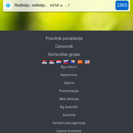
1865
Reditelju, reditelju... mr'sh u ....!
Pravilnik ponašanja
Cenovnik
Korisničke grupe
Bg Linkovi
Raskrsnica
Sajtovi
Prezentacije
Web Adresar
Bg Autentik
Autentik
Detektivska agencija
Casino Extreme