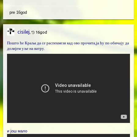
pre 16god
cisilej
,
16god
Пошто ће Краља да се распекмези кад ово прочита,ја ћу по обичају да
долијем уље на ватру.
и још мало