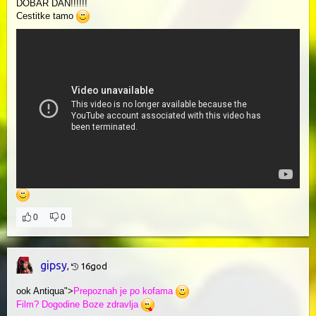
DOBAR DAN!!!!!!
Cestitke tamo
0
0
gipsy
,
16god
ook Antiqua">
Prepoznah je po kofama
Film? Dogodine Boze zdravlja