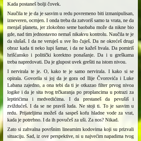
Kada postaneš bolji čovek.
Naučila te je da je sasvim u redu povremeno biti izmanipulisan,
izneveren, ocrnjen. I onda treba da zatvoriš samo ta vrata, ne da
menjaš planetu, jer zlokobno seme baobaba može da nikne bio
gde, nad tim jednostavno nemaš nikakvu kontrolu. Naučila te je
da slušaš. I da ne veruješ u sve što čuješ. Da ne okrećeš drugi
obraz kada ti neko lupi šamar, i da ne kažeš hvala. Da pomiriš
hrišćansko i politički korektno ponašanje. Da i u greškama
treba napredovati. Da je glupost uvek grešiti na istom nivou.
I nervirala te je. O, kako te je samo nervirala. I kako si se
opirala. Govorila si joj da je gora od Ilije Čvorovića i Luke
Labana zajedno, a ona tebi da ti je otkazao filter prvog nivoa
logike i da je sita tvog trčkaranja po proplancima u potrazi za
leptirićima i medvedićima. I da prestaneš da pevušiš i
zviždućeš. I da se ne praviš luda. Ne stoji ti. To je sasvim u
redu. Prijateljima možeš da saspeš kofu hladne vode za vrat,
kada je potrebno. I da ih povučeš za uši. Za nos? Nikad.
Zato si zahvalna površnim linearnim kodovima koji su prizvali
situaciju. Sad, iz ove perspektive, ni u najvećim napadima tvog