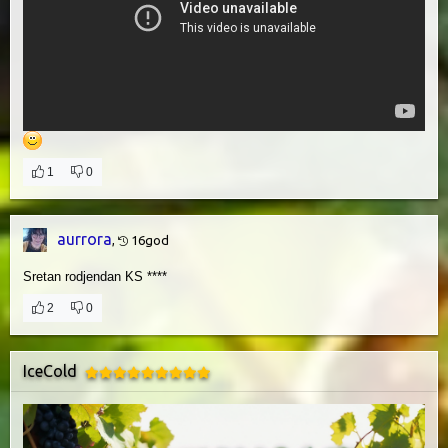
1
0
aurrora
,
16god
Sretan rodjendan KS ****
2
0
IceCold