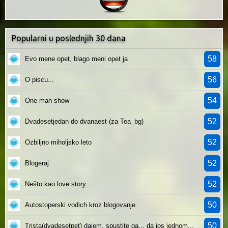
Popularni u poslednjih 30 dana
58
Evo mene opet, blago meni opet ja
56
O piscu...
54
One man show
52
Dvadesetjedan do dvanaest (za Tea_bg)
52
Ozbiljno miholjsko leto
52
Blogeraj
52
Nešto kao love story
50
Autostoperski vodich kroz blogovanje
50
Trista(dvadesetpet) dajem, spustite ga... da jos jednom...