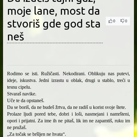
moje lane, most da
stvoriš gde god sta
0
0
neš
Rodimo se isti. Ružičasti. Nekodirani. Oblikuju nas putevi,
ideje, iskustva. Jedni izrastu u oblak, drugi u stablo, treći u
tesnu cipelu.
Stvaraš navike.
Uče te da opstaneš.
Da se boriš, da ne budeš žrtva, da ne radiš u korist svoje štete.
Prolaze ljudi pored tebe, dobri i loši, nasmejani i namršteni,
opori i prijatni. Za ime ih ne pitaš, lik im ne zapamtiš, ruku im
ne pružaš.
„Za točak se bršljen ne hvata“.