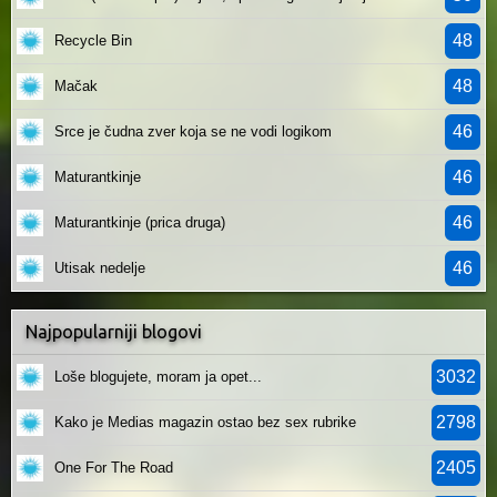
48
Recycle Bin
48
Mačak
46
Srce je čudna zver koja se ne vodi logikom
46
Maturantkinje
46
Maturantkinje (prica druga)
46
Utisak nedelje
Najpopularniji blogovi
3032
Loše blogujete, moram ja opet...
2798
Kako je Medias magazin ostao bez sex rubrike
2405
One For The Road