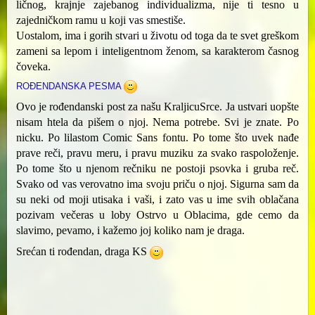
ličnog, krajnje zajebanog individualizma, nije ti tesno u
zajedničkom ramu u koji vas smestiše.
Uostalom, ima i gorih stvari u životu od toga da te svet greškom
zameni sa lepom i inteligentnom ženom, sa karakterom časnog
čoveka.
ROĐENDANSKA PESMA
Ovo je rođendanski post za našu KraljicuSrce. Ja ustvari uopšte
nisam htela da pišem o njoj. Nema potrebe. Svi je znate. Po
nicku. Po lilastom Comic Sans fontu. Po tome što uvek nađe
prave reči, pravu meru, i pravu muziku za svako raspoloženje.
Po tome što u njenom rečniku ne postoji psovka i gruba reč.
Svako od vas verovatno ima svoju priču o njoj. Sigurna sam da
su neki od moji utisaka i vaši, i zato vas u ime svih oblačana
pozivam večeras u loby Ostrvo u Oblacima, gde cemo da
slavimo, pevamo, i kažemo joj koliko nam je draga.
Srećan ti rođendan, draga KS