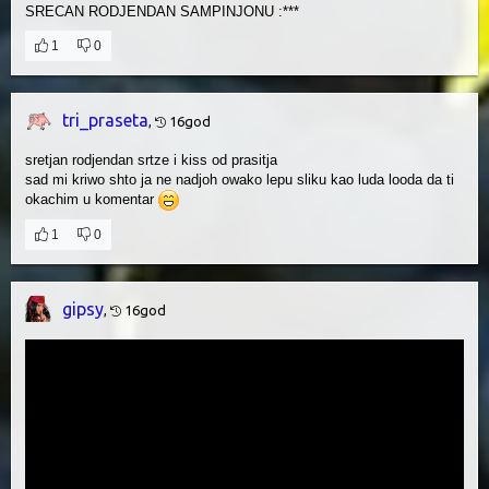
SRECAN RODJENDAN SAMPINJONU :***
1
0
tri_praseta
,
16god
sretjan rodjendan srtze i kiss od prasitja
sad mi kriwo shto ja ne nadjoh owako lepu sliku kao luda looda da ti
okachim u komentar
1
0
gipsy
,
16god