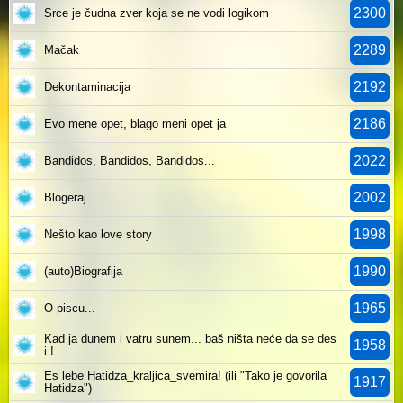
2300
Srce je čudna zver koja se ne vodi logikom
2289
Mačak
2192
Dekontaminacija
2186
Evo mene opet, blago meni opet ja
2022
Bandidos, Bandidos, Bandidos...
2002
Blogeraj
1998
Nešto kao love story
1990
(auto)Biografija
1965
O piscu...
Kad ja dunem i vatru sunem... baš ništa neće da se des
1958
i !
Es lebe Hatidza_kraljica_svemira! (ili "Tako je govorila
1917
Hatidza")