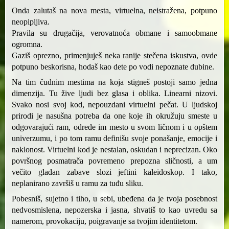
Onda zalutaš na nova mesta, virtuelna, neistražena, potpuno
neopipljiva.
Pravila su drugačija, verovatnoća obmane i samoobmane
ogromna.
Gaziš oprezno, primenjuješ neka ranije stečena iskustva, ovde
potpuno beskorisna, hodaš kao dete po vodi nepoznate dubine.
Na tim čudnim mestima na koja stigneš postoji samo jedna
dimenzija. Tu žive ljudi bez glasa i oblika. Linearni nizovi.
Svako nosi svoj kod, nepouzdani virtuelni pečat. U ljudskoj
prirodi je nasušna potreba da one koje ih okružuju smeste u
odgovarajući ram, odrede im mesto u svom ličnom i u opštem
univerzumu, i po tom ramu definišu svoje ponašanje, emocije i
naklonost. Virtuelni kod je nestalan, oskudan i neprecizan. Oko
površnog posmatrača povremeno prepozna sličnosti, a um
večito gladan zabave slozi jeftini kaleidoskop. I tako,
neplanirano završiš u ramu za tuđu sliku.
Pobesniš, sujetno i tiho, u sebi, ubeđena da je tvoja posebnost
nedvosmislena, nepozerska i jasna, shvatiš to kao uvredu sa
namerom, provokaciju, poigravanje sa tvojim identitetom.