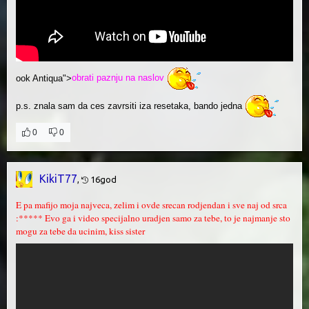
ook Antiqua">
obrati paznju na naslov
p.s. znala sam da ces zavrsiti iza resetaka, bando jedna
0
0
KikiT77
,
16god
E pa mafijo moja najveca, zelim i ovde srecan rodjendan i sve naj od srca
:***** Evo ga i video specijalno uradjen samo za tebe, to je najmanje sto
mogu za tebe da ucinim, kiss sister