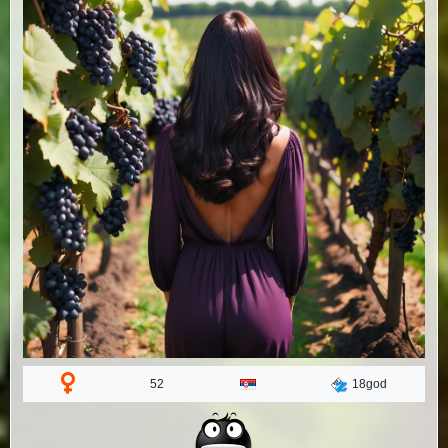
52
18god