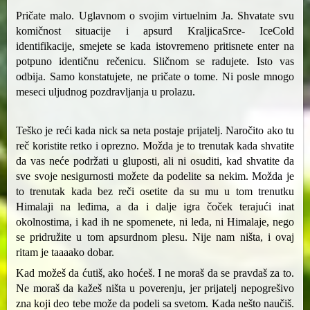
Pričate malo. Uglavnom o svojim virtuelnim Ja. Shvatate svu
komičnost situacije i apsurd KraljicaSrce- IceCold
identifikacije, smejete se kada istovremeno pritisnete enter na
potpuno identičnu rečenicu. Sličnom se radujete. Isto vas
odbija. Samo konstatujete, ne pričate o tome. Ni posle mnogo
meseci uljudnog pozdravljanja u prolazu.
Teško je reći kada nick sa neta postaje prijatelj. Naročito ako tu
reč koristite retko i oprezno. Možda je to trenutak kada shvatite
da vas neće podržati u gluposti, ali ni osuditi, kad shvatite da
sve svoje nesigurnosti možete da podelite sa nekim. Možda je
to trenutak kada bez reči osetite da su mu u tom trenutku
Himalaji na leđima, a da i dalje igra čoček terajući inat
okolnostima, i kad ih ne spomenete, ni leđa, ni Himalaje, nego
se pridružite u tom apsurdnom plesu. Nije nam ništa, i ovaj
ritam je taaaako dobar.
Kad možeš da ćutiš, ako hoćeš. I ne moraš da se pravdaš za to.
Ne moraš da kažeš ništa u poverenju, jer prijatelj nepogrešivo
zna koji deo tebe može da podeli sa svetom. Kada nešto naučiš.